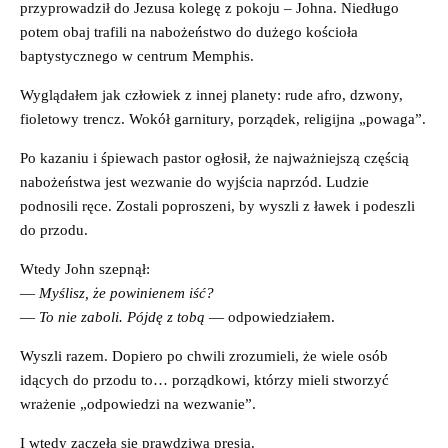
przyprowadził do Jezusa kolegę z pokoju – Johna. Niedługo
potem obaj trafili na nabożeństwo do dużego kościoła
baptystycznego w centrum Memphis.
Wyglądałem jak człowiek z innej planety: rude afro, dzwony,
fioletowy trencz. Wokół garnitury, porządek, religijna „powaga”.
Po kazaniu i śpiewach pastor ogłosił, że najważniejszą częścią
nabożeństwa jest wezwanie do wyjścia naprzód. Ludzie
podnosili ręce. Zostali poproszeni, by wyszli z ławek i podeszli
do przodu.
Wtedy John szepnął:
—
Myślisz, że powinienem iść?
—
To nie zaboli. Pójdę z tobą
— odpowiedziałem.
Wyszli razem. Dopiero po chwili zrozumieli, że wiele osób
idących do przodu to… porządkowi, którzy mieli stworzyć
wrażenie „odpowiedzi na wezwanie”.
I wtedy zaczęła się prawdziwa presja.