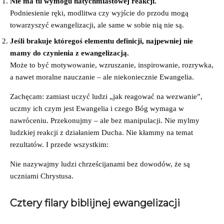
Nie ma tu wymogu natychmiastowej reakcji.
Podniesienie ręki, modlitwa czy wyjście do przodu mogą
towarzyszyć ewangelizacji, ale same w sobie nią nie są.
Jeśli brakuje któregoś elementu definicji, najpewniej nie
mamy do czynienia z ewangelizacją.
Może to być motywowanie, wzruszanie, inspirowanie, rozrywka,
a nawet moralne nauczanie – ale niekoniecznie Ewangelia.
Zachęcam: zamiast uczyć ludzi „jak reagować na wezwanie”,
uczmy ich czym jest Ewangelia i czego Bóg wymaga w
nawróceniu. Przekonujmy – ale bez manipulacji. Nie mylmy
ludzkiej reakcji z działaniem Ducha. Nie kłammy na temat
rezultatów. I przede wszystkim:
Nie nazywajmy ludzi chrześcijanami bez dowodów, że są
uczniami Chrystusa.
Cztery filary biblijnej ewangelizacji