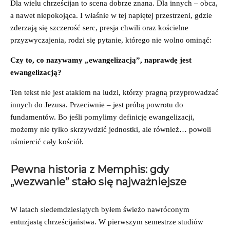
Dla wielu chrześcijan to scena dobrze znana. Dla innych – obca,
a nawet niepokojąca. I właśnie w tej napiętej przestrzeni, gdzie
zderzają się szczerość serc, presja chwili oraz kościelne
przyzwyczajenia, rodzi się pytanie, którego nie wolno ominąć:
Czy to, co nazywamy „ewangelizacją”, naprawdę jest
ewangelizacją?
Ten tekst nie jest atakiem na ludzi, którzy pragną przyprowadzać
innych do Jezusa. Przeciwnie – jest próbą powrotu do
fundamentów. Bo jeśli pomylimy definicję ewangelizacji,
możemy nie tylko skrzywdzić jednostki, ale również… powoli
uśmiercić cały kościół.
Pewna historia z Memphis: gdy
„wezwanie” stało się najważniejsze
W latach siedemdziesiątych byłem świeżo nawróconym
entuzjastą chrześcijaństwa. W pierwszym semestrze studiów