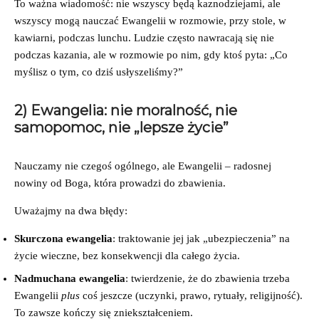
To ważna wiadomość: nie wszyscy będą kaznodziejami, ale
wszyscy mogą nauczać Ewangelii w rozmowie, przy stole, w
kawiarni, podczas lunchu. Ludzie często nawracają się nie
podczas kazania, ale w rozmowie po nim, gdy ktoś pyta: „Co
myślisz o tym, co dziś usłyszeliśmy?”
2) Ewangelia: nie moralność, nie
samopomoc, nie „lepsze życie”
Nauczamy nie czegoś ogólnego, ale Ewangelii – radosnej
nowiny od Boga, która prowadzi do zbawienia.
Uważajmy na dwa błędy:
Skurczona ewangelia
: traktowanie jej jak „ubezpieczenia” na
życie wieczne, bez konsekwencji dla całego życia.
Nadmuchana ewangelia
: twierdzenie, że do zbawienia trzeba
Ewangelii
plus
coś jeszcze (uczynki, prawo, rytuały, religijność).
To zawsze kończy się zniekształceniem.