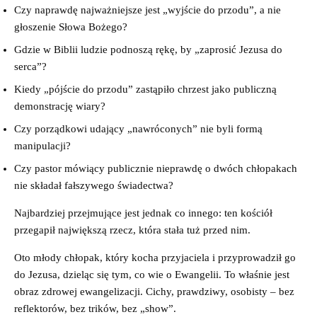
Czy naprawdę najważniejsze jest „wyjście do przodu”, a nie
głoszenie Słowa Bożego?
Gdzie w Biblii ludzie podnoszą rękę, by „zaprosić Jezusa do
serca”?
Kiedy „pójście do przodu” zastąpiło chrzest jako publiczną
demonstrację wiary?
Czy porządkowi udający „nawróconych” nie byli formą
manipulacji?
Czy pastor mówiący publicznie nieprawdę o dwóch chłopakach
nie składał fałszywego świadectwa?
Najbardziej przejmujące jest jednak co innego: ten kościół
przegapił największą rzecz, która stała tuż przed nim.
Oto młody chłopak, który kocha przyjaciela i przyprowadził go
do Jezusa, dzieląc się tym, co wie o Ewangelii. To właśnie jest
obraz zdrowej ewangelizacji. Cichy, prawdziwy, osobisty – bez
reflektorów, bez trików, bez „show”.