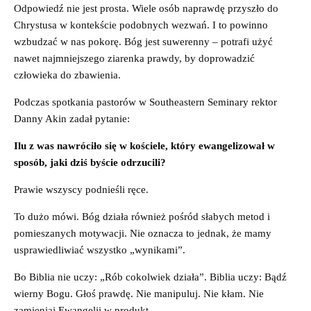
Odpowiedź nie jest prosta. Wiele osób naprawdę przyszło do
Chrystusa w kontekście podobnych wezwań. I to powinno
wzbudzać w nas pokorę. Bóg jest suwerenny – potrafi użyć
nawet najmniejszego ziarenka prawdy, by doprowadzić
człowieka do zbawienia.
Podczas spotkania pastorów w Southeastern Seminary rektor
Danny Akin zadał pytanie:
Ilu z was nawróciło się w kościele, który ewangelizował w
sposób, jaki dziś byście odrzucili?
Prawie wszyscy podnieśli ręce.
To dużo mówi. Bóg działa również pośród słabych metod i
pomieszanych motywacji. Nie oznacza to jednak, że mamy
usprawiedliwiać wszystko „wynikami”.
Bo Biblia nie uczy: „Rób cokolwiek działa”. Biblia uczy: Bądź
wierny Bogu. Głoś prawdę. Nie manipuluj. Nie kłam. Nie
zamieniaj Ewangelii w produkt.