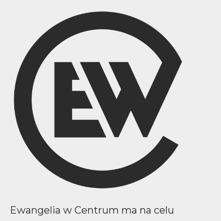
Ewangelia w Centrum ma na celu