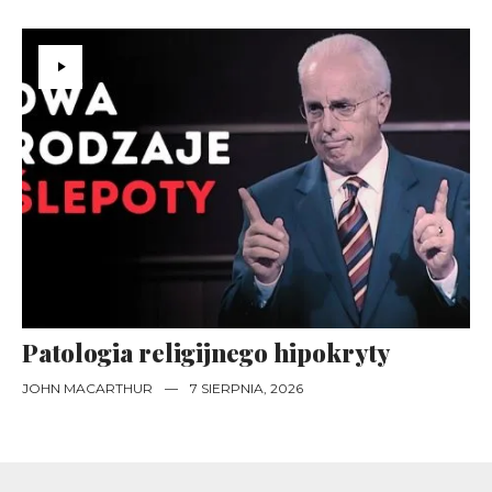
Patologia religijnego hipokryty
JOHN MACARTHUR
—
7 SIERPNIA, 2026