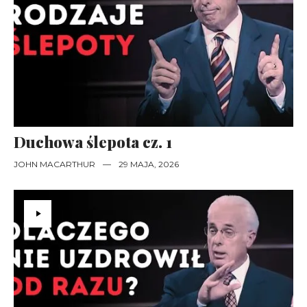
Duchowa ślepota cz. 1
JOHN MACARTHUR
—
29 MAJA, 2026