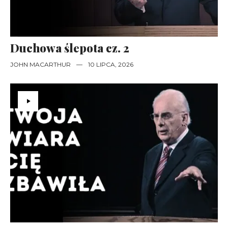
Duchowa ślepota cz. 2
JOHN MACARTHUR
—
10 LIPCA, 2026