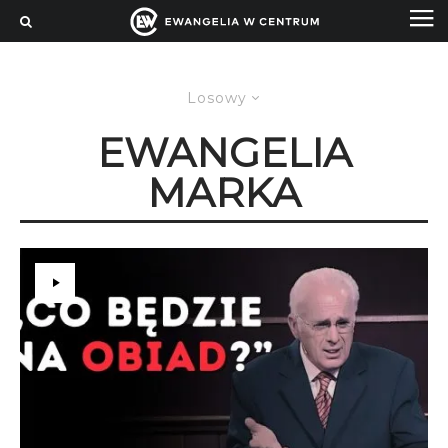
Losowy
EWANGELIA
MARKA