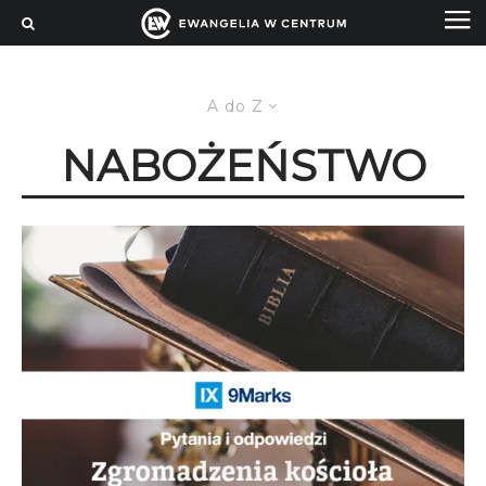
A do Z
NABOŻEŃSTWO