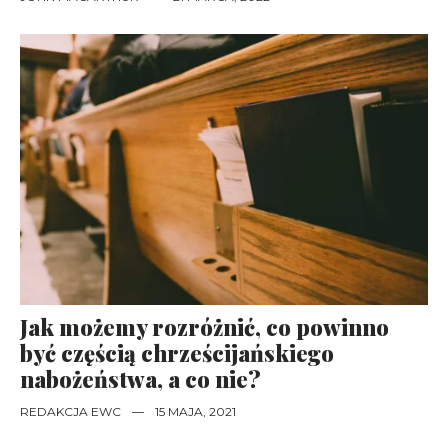
Jak możemy rozróżnić, co powinno
być częścią chrześcijańskiego
nabożeństwa, a co nie?
REDAKCJA EWC
—
15 MAJA, 2021