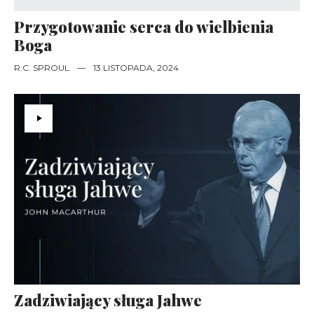
Przygotowanie serca do wielbienia
Boga
R.C. SPROUL
—
13 LISTOPADA, 2024
Zadziwiający sługa Jahwe