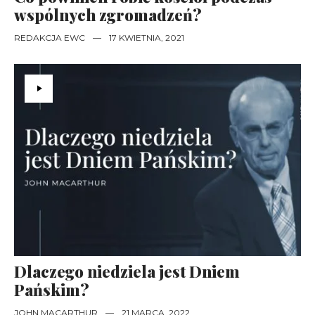
wspólnych zgromadzeń?
REDAKCJA EWC
—
17 KWIETNIA, 2021
Dlaczego niedziela jest Dniem
Pańskim?
JOHN MACARTHUR
—
21 MARCA, 2022