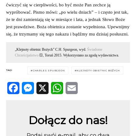
ćwiczyć się w cierpliwości, bo być może Pan zechce ją
wypróbować. Pismo mówi: „po wielu dniach” – i często jest tak,
że te dni zamieniają się w miesiące i lata, a jednak Słowo Boże
jest prawdziwe. Boża obietnica zostanie wypełniona. Upewnijmy
się, że trzymamy się tego nakazu i bądźmy mu dzisiaj posłuszni.
„Klejnoty obietnic Bożych” C.H. Spurgeon, wyd.
Świadome
Chrześcijaństwo
, Toruń 2015. Wykorzystano za zgodą wydawnictwa.
TAGI
CHARLES SPURGEON
KLEJNOTY OBIETNIC BOŻYCH
Facebook
Messenger
X
WhatsApp
Email
Dołącz do nas!
Podaj swój e-mail, aby co dwa