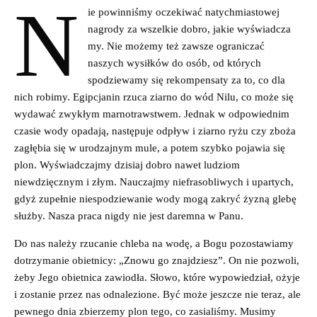
N
ie powinniśmy oczekiwać natychmiastowej
nagrody za wszelkie dobro, jakie wyświadcza
my. Nie możemy też zawsze ograniczać
naszych wysiłków do osób, od których
spodziewamy się rekompensaty za to, co dla
nich robimy. Egipcjanin rzuca ziarno do wód Nilu, co może się
wydawać zwykłym marnotrawstwem. Jednak w odpowiednim
czasie wody opadają, następuje odpływ i ziarno ryżu czy zboża
zagłębia się w urodzajnym mule, a potem szybko pojawia się
plon. Wyświadczajmy dzisiaj dobro nawet ludziom
niewdzięcznym i złym. Nauczajmy niefrasobliwych i upartych,
gdyż zupełnie niespodziewanie wody mogą zakryć żyzną glebę
służby. Nasza praca nigdy nie jest daremna w Panu.
Do nas należy rzucanie chleba na wodę, a Bogu pozostawiamy
dotrzymanie obietnicy: „Znowu go znajdziesz”. On nie pozwoli,
żeby Jego obietnica zawiodła. Słowo, które wypowiedział, ożyje
i zostanie przez nas odnalezione. Być może jeszcze nie teraz, ale
pewnego dnia zbierzemy plon tego, co zasialiśmy. Musimy