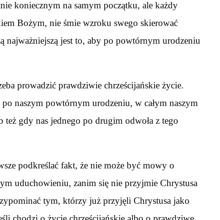
tnie koniecznym na samym początku, ale każdy
ieckiem Bożym, nie śmie wzroku swego skierować
ą najważniejszą jest to, aby po powtórnym urodzeniu
zeba prowadzić prawdziwie chrześcijańskie życie.
sce po naszym powtórnym urodzeniu, w całym naszym
lub też gdy nas jednego po drugim odwoła z tego
awsze podkreślać fakt, że nie może być mowy o
ym uduchowieniu, zanim się nie przyjmie Chrystusa
rzypominać tym, którzy już przyjęli Chrystusa jako
eśli chodzi o życie chrześcijańskie albo o prawdziwe