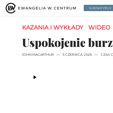
SUBSKRYBUJ
KAZANIA I WYKŁADY
WIDEO
Uspokojenie bur
JOHN MACARTHUR
—
5 CZERWCA, 2026
—
CZAS C