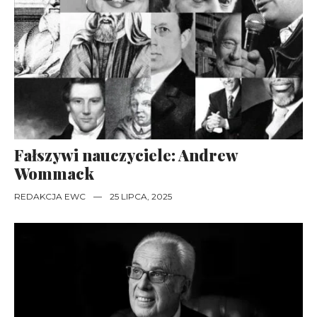
Fałszywi nauczyciele: Andrew
Wommack
REDAKCJA EWC
—
25 LIPCA, 2025