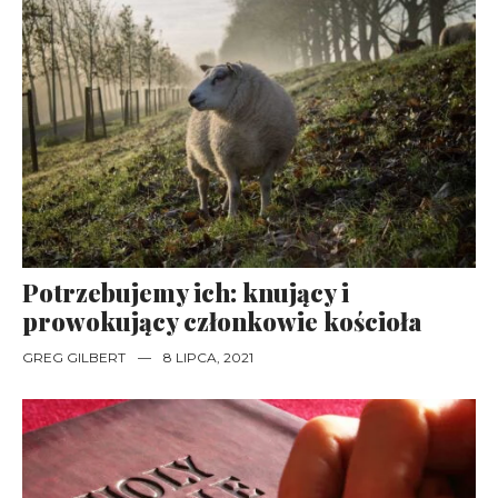
Potrzebujemy ich: knujący i
prowokujący członkowie kościoła
GREG GILBERT
—
8 LIPCA, 2021