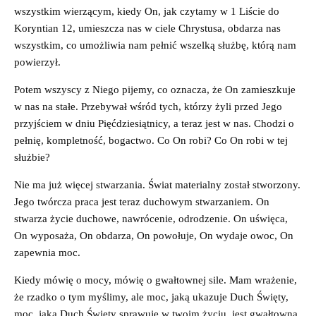
wszystkim wierzącym, kiedy On, jak czytamy w 1 Liście do
Koryntian 12, umieszcza nas w ciele Chrystusa, obdarza nas
wszystkim, co umożliwia nam pełnić wszelką służbę, którą nam
powierzył.
Potem wszyscy z Niego pijemy, co oznacza, że On zamieszkuje
w nas na stałe. Przebywał wśród tych, którzy żyli przed Jego
przyjściem w dniu Pięćdziesiątnicy, a teraz jest w nas. Chodzi o
pełnię, kompletność, bogactwo. Co On robi? Co On robi w tej
służbie?
Nie ma już więcej stwarzania. Świat materialny został stworzony.
Jego twórcza praca jest teraz duchowym stwarzaniem. On
stwarza życie duchowe, nawrócenie, odrodzenie. On uświęca,
On wyposaża, On obdarza, On powołuje, On wydaje owoc, On
zapewnia moc.
Kiedy mówię o mocy, mówię o gwałtownej sile. Mam wrażenie,
że rzadko o tym myślimy, ale moc, jaką ukazuje Duch Święty,
moc, jaką Duch Święty sprawuje w twoim życiu, jest gwałtowną