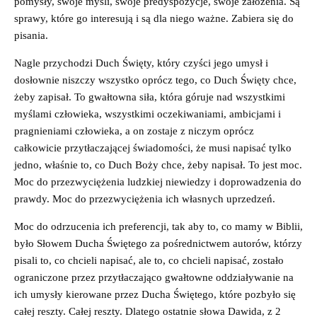
pomysły, swoje myśli, swoje predyspozycje, swoje założenia. Są
sprawy, które go interesują i są dla niego ważne. Zabiera się do
pisania.
Nagle przychodzi Duch Święty, który czyści jego umysł i
dosłownie niszczy wszystko oprócz tego, co Duch Święty chce,
żeby zapisał. To gwałtowna siła, która góruje nad wszystkimi
myślami człowieka, wszystkimi oczekiwaniami, ambicjami i
pragnieniami człowieka, a on zostaje z niczym oprócz
całkowicie przytłaczającej świadomości, że musi napisać tylko
jedno, właśnie to, co Duch Boży chce, żeby napisał. To jest moc.
Moc do przezwyciężenia ludzkiej niewiedzy i doprowadzenia do
prawdy. Moc do przezwyciężenia ich własnych uprzedzeń.
Moc do odrzucenia ich preferencji, tak aby to, co mamy w Biblii,
było Słowem Ducha Świętego za pośrednictwem autorów, którzy
pisali to, co chcieli napisać, ale to, co chcieli napisać, zostało
ograniczone przez przytłaczająco gwałtowne oddziaływanie na
ich umysły kierowane przez Ducha Świętego, które pozbyło się
całej reszty. Całej reszty. Dlatego ostatnie słowa Dawida, z 2