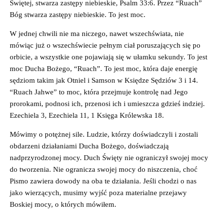
Świętej, stwarza zastępy niebieskie, Psalm 33:6. Przez “Ruach”
Bóg stwarza zastępy niebieskie. To jest moc.
W jednej chwili nie ma niczego, nawet wszechświata, nie
mówiąc już o wszechświecie pełnym ciał poruszających się po
orbicie, a wszystkie one pojawiają się w ułamku sekundy. To jest
moc Ducha Bożego, “Ruach”. To jest moc, która daje energię
sędziom takim jak Otniel i Samson w Księdze Sędziów 3 i 14.
“Ruach Jahwe” to moc, która przejmuje kontrolę nad Jego
prorokami, podnosi ich, przenosi ich i umieszcza gdzieś indziej.
Ezechiela 3, Ezechiela 11, 1 Księga Królewska 18.
Mówimy o potężnej sile. Ludzie, którzy doświadczyli i zostali
obdarzeni działaniami Ducha Bożego, doświadczają
nadprzyrodzonej mocy. Duch Święty nie ograniczył swojej mocy
do tworzenia. Nie ogranicza swojej mocy do niszczenia, choć
Pismo zawiera dowody na oba te działania. Jeśli chodzi o nas
jako wierzących, musimy wyjść poza materialne przejawy
Boskiej mocy, o których mówiłem.