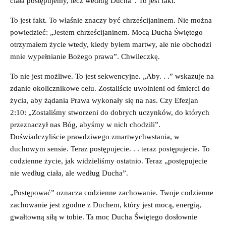
ciała postępujemy, lecz według Ducha”. To jest fakt.
To jest fakt. To właśnie znaczy być chrześcijaninem. Nie można
powiedzieć: „Jestem chrześcijaninem. Mocą Ducha Świętego
otrzymałem życie wtedy, kiedy byłem martwy, ale nie obchodzi
mnie wypełnianie Bożego prawa”. Chwileczkę.
To nie jest możliwe. To jest sekwencyjne. „Aby. . .” wskazuje na
zdanie okolicznikowe celu. Zostaliście uwolnieni od śmierci do
życia, aby żądania Prawa wykonały się na nas. Czy Efezjan
2:10: „Zostaliśmy stworzeni do dobrych uczynków, do których
przeznaczył nas Bóg, abyśmy w nich chodzili”.
Doświadczyliście prawdziwego zmartwychwstania, w
duchowym sensie. Teraz postępujecie. . . teraz postępujecie. To
codzienne życie, jak widzieliśmy ostatnio. Teraz „postępujecie
nie według ciała, ale według Ducha”.
„Postępować” oznacza codzienne zachowanie. Twoje codzienne
zachowanie jest zgodne z Duchem, który jest mocą, energią,
gwałtowną siłą w tobie. Ta moc Ducha Świętego dosłownie