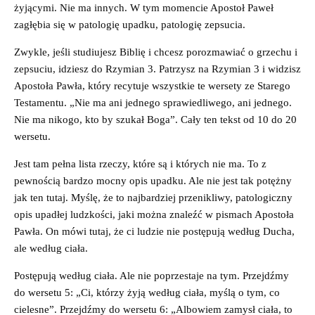
żyjącymi. Nie ma innych. W tym momencie Apostoł Paweł
zagłębia się w patologię upadku, patologię zepsucia.
Zwykle, jeśli studiujesz Biblię i chcesz porozmawiać o grzechu i
zepsuciu, idziesz do Rzymian 3. Patrzysz na Rzymian 3 i widzisz
Apostoła Pawła, który recytuje wszystkie te wersety ze Starego
Testamentu. „Nie ma ani jednego sprawiedliwego, ani jednego.
Nie ma nikogo, kto by szukał Boga”. Cały ten tekst od 10 do 20
wersetu.
Jest tam pełna lista rzeczy, które są i których nie ma. To z
pewnością bardzo mocny opis upadku. Ale nie jest tak potężny
jak ten tutaj. Myślę, że to najbardziej przenikliwy, patologiczny
opis upadłej ludzkości, jaki można znaleźć w pismach Apostoła
Pawła. On mówi tutaj, że ci ludzie nie postępują według Ducha,
ale według ciała.
Postępują według ciała. Ale nie poprzestaje na tym. Przejdźmy
do wersetu 5: „Ci, którzy żyją według ciała, myślą o tym, co
cielesne”. Przejdźmy do wersetu 6: „Albowiem zamysł ciała, to