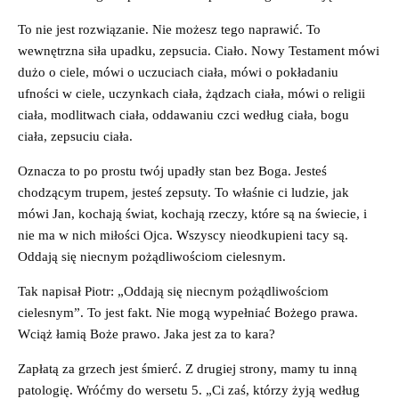
To nie jest rozwiązanie. Nie możesz tego naprawić. To
wewnętrzna siła upadku, zepsucia. Ciało. Nowy Testament mówi
dużo o ciele, mówi o uczuciach ciała, mówi o pokładaniu
ufności w ciele, uczynkach ciała, żądzach ciała, mówi o religii
ciała, modlitwach ciała, oddawaniu czci według ciała, bogu
ciała, zepsuciu ciała.
Oznacza to po prostu twój upadły stan bez Boga. Jesteś
chodzącym trupem, jesteś zepsuty. To właśnie ci ludzie, jak
mówi Jan, kochają świat, kochają rzeczy, które są na świecie, i
nie ma w nich miłości Ojca. Wszyscy nieodkupieni tacy są.
Oddają się niecnym pożądliwościom cielesnym.
Tak napisał Piotr: „Oddają się niecnym pożądliwościom
cielesnym”. To jest fakt. Nie mogą wypełniać Bożego prawa.
Wciąż łamią Boże prawo. Jaka jest za to kara?
Zapłatą za grzech jest śmierć. Z drugiej strony, mamy tu inną
patologię. Wróćmy do wersetu 5. „Ci zaś, którzy żyją według