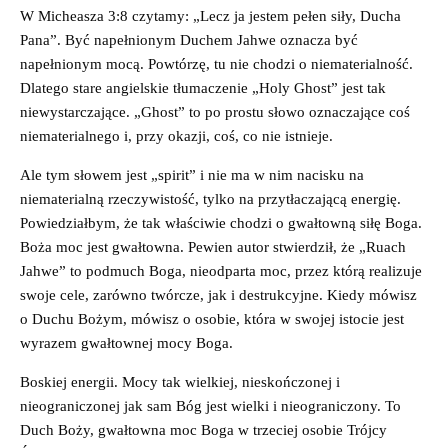
W Micheasza 3:8 czytamy: „Lecz ja jestem pełen siły, Ducha
Pana”. Być napełnionym Duchem Jahwe oznacza być
napełnionym mocą. Powtórzę, tu nie chodzi o niematerialność.
Dlatego stare angielskie tłumaczenie „Holy Ghost” jest tak
niewystarczające. „Ghost” to po prostu słowo oznaczające coś
niematerialnego i, przy okazji, coś, co nie istnieje.
Ale tym słowem jest „spirit” i nie ma w nim nacisku na
niematerialną rzeczywistość, tylko na przytłaczającą energię.
Powiedziałbym, że tak właściwie chodzi o gwałtowną siłę Boga.
Boża moc jest gwałtowna. Pewien autor stwierdził, że „Ruach
Jahwe” to podmuch Boga, nieodparta moc, przez którą realizuje
swoje cele, zarówno twórcze, jak i destrukcyjne. Kiedy mówisz
o Duchu Bożym, mówisz o osobie, która w swojej istocie jest
wyrazem gwałtownej mocy Boga.
Boskiej energii. Mocy tak wielkiej, nieskończonej i
nieograniczonej jak sam Bóg jest wielki i nieograniczony. To
Duch Boży, gwałtowna moc Boga w trzeciej osobie Trójcy