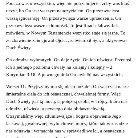
Poucza was o wszystkim, więc nie potrzebujecie, żeby was ktoś
uczył, bo On jest waszym nauczycielem. On przezwycięża
waszą ignorancję, On przezwycięża wasze uprzedzenia, On
przezwycięża wasze skłonności. To jest Ruach Jahwe. Jak
mówiłem, w Nowym Testamencie wszystko staje się jasne. To,
że zbawienie zainicjował Ojciec, zatwierdził Syn, a aktywował
Duch Święty.
On odradza wybranych. On daje życie. On ich uświęca. Przenosi
ich z jednego poziomu chwały na kolejny i kolejny – 2
Koryntian 3:18. A pewnego dnia On uwielbi nas wszystkich.
Werset 11. Przyjrzymy mu się nieco później. On wskrzesi nasze
śmiertelne ciała do ich ostatecznej, chwalebnej formy. Więc
Duch Święty jest tą mocą, tą potężną osobą w Trójcy, która nas
odradza, uświęca, a pewnego dnia obdarzy chwałą.
Otrzymaliśmy więc zdumiewające i bogate objawienie Jego
łaskawej, gwałtownej, wybuchowej mocy, która tak w zasadzie
nas odnawia i wzmacnia nas w sprawiedliwości, a ostatecznie