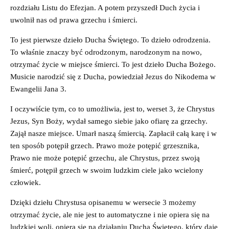
rozdziału Listu do Efezjan. A potem przyszedł Duch życia i
uwolnił nas od prawa grzechu i śmierci.
To jest pierwsze dzieło Ducha Świętego. To dzieło odrodzenia.
To właśnie znaczy być odrodzonym, narodzonym na nowo,
otrzymać życie w miejsce śmierci. To jest dzieło Ducha Bożego.
Musicie narodzić się z Ducha, powiedział Jezus do Nikodema w
Ewangelii Jana 3.
I oczywiście tym, co to umożliwia, jest to, werset 3, że Chrystus
Jezus, Syn Boży, wydał samego siebie jako ofiarę za grzechy.
Zajął nasze miejsce. Umarł naszą śmiercią. Zapłacił całą karę i w
ten sposób potępił grzech. Prawo może potępić grzesznika,
Prawo nie może potępić grzechu, ale Chrystus, przez swoją
śmierć, potępił grzech w swoim ludzkim ciele jako wcielony
człowiek.
Dzięki dziełu Chrystusa opisanemu w wersecie 3 możemy
otrzymać życie, ale nie jest to automatyczne i nie opiera się na
ludzkiej woli, opiera się na działaniu Ducha Świętego, który daje