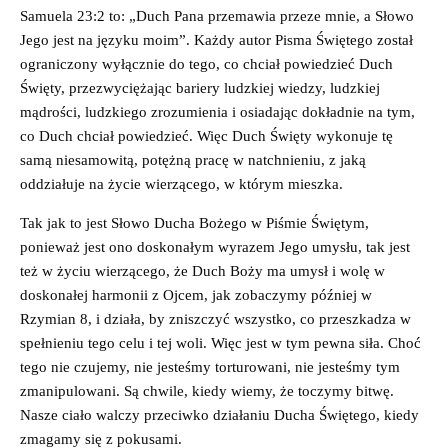
Samuela 23:2 to: „Duch Pana przemawia przeze mnie, a Słowo
Jego jest na języku moim”. Każdy autor Pisma Świętego został
ograniczony wyłącznie do tego, co chciał powiedzieć Duch
Święty, przezwyciężając bariery ludzkiej wiedzy, ludzkiej
mądrości, ludzkiego zrozumienia i osiadając dokładnie na tym,
co Duch chciał powiedzieć. Więc Duch Święty wykonuje tę
samą niesamowitą, potężną pracę w natchnieniu, z jaką
oddziałuje na życie wierzącego, w którym mieszka.
Tak jak to jest Słowo Ducha Bożego w Piśmie Świętym,
ponieważ jest ono doskonałym wyrazem Jego umysłu, tak jest
też w życiu wierzącego, że Duch Boży ma umysł i wolę w
doskonałej harmonii z Ojcem, jak zobaczymy później w
Rzymian 8, i działa, by zniszczyć wszystko, co przeszkadza w
spełnieniu tego celu i tej woli. Więc jest w tym pewna siła. Choć
tego nie czujemy, nie jesteśmy torturowani, nie jesteśmy tym
zmanipulowani. Są chwile, kiedy wiemy, że toczymy bitwę.
Nasze ciało walczy przeciwko działaniu Ducha Świętego, kiedy
zmagamy się z pokusami.