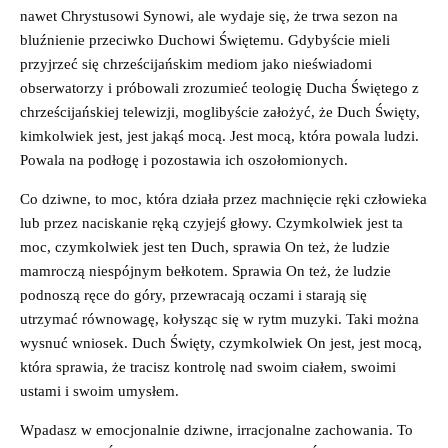
nawet Chrystusowi Synowi, ale wydaje się, że trwa sezon na
bluźnienie przeciwko Duchowi Świętemu. Gdybyście mieli
przyjrzeć się chrześcijańskim mediom jako nieświadomi
obserwatorzy i próbowali zrozumieć teologię Ducha Świętego z
chrześcijańskiej telewizji, moglibyście założyć, że Duch Święty,
kimkolwiek jest, jest jakąś mocą. Jest mocą, która powala ludzi.
Powala na podłogę i pozostawia ich oszołomionych.
Co dziwne, to moc, która działa przez machnięcie ręki człowieka
lub przez naciskanie ręką czyjejś głowy. Czymkolwiek jest ta
moc, czymkolwiek jest ten Duch, sprawia On też, że ludzie
mamroczą niespójnym bełkotem. Sprawia On też, że ludzie
podnoszą ręce do góry, przewracają oczami i starają się
utrzymać równowagę, kołysząc się w rytm muzyki. Taki można
wysnuć wniosek. Duch Święty, czymkolwiek On jest, jest mocą,
która sprawia, że tracisz kontrolę nad swoim ciałem, swoimi
ustami i swoim umysłem.
Wpadasz w emocjonalnie dziwne, irracjonalne zachowania. To