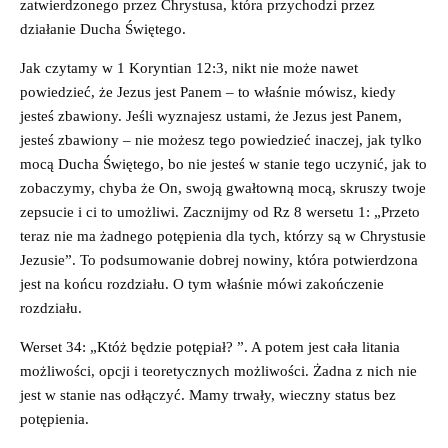
zatwierdzonego przez Chrystusa, która przychodzi przez
działanie Ducha Świętego.
Jak czytamy w 1 Koryntian 12:3, nikt nie może nawet
powiedzieć, że Jezus jest Panem – to właśnie mówisz, kiedy
jesteś zbawiony. Jeśli wyznajesz ustami, że Jezus jest Panem,
jesteś zbawiony – nie możesz tego powiedzieć inaczej, jak tylko
mocą Ducha Świętego, bo nie jesteś w stanie tego uczynić, jak to
zobaczymy, chyba że On, swoją gwałtowną mocą, skruszy twoje
zepsucie i ci to umożliwi. Zacznijmy od Rz 8 wersetu 1: „Przeto
teraz nie ma żadnego potępienia dla tych, którzy są w Chrystusie
Jezusie”. To podsumowanie dobrej nowiny, która potwierdzona
jest na końcu rozdziału. O tym właśnie mówi zakończenie
rozdziału.
Werset 34: „Któż będzie potępiał? ”. A potem jest cała litania
możliwości, opcji i teoretycznych możliwości. Żadna z nich nie
jest w stanie nas odłączyć. Mamy trwały, wieczny status bez
potępienia.