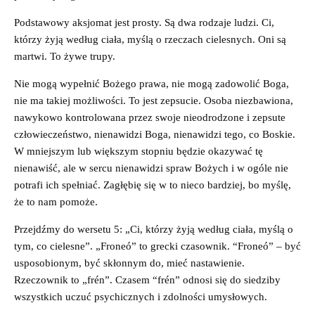
Podstawowy aksjomat jest prosty. Są dwa rodzaje ludzi. Ci,
którzy żyją według ciała, myślą o rzeczach cielesnych. Oni są
martwi. To żywe trupy.
Nie mogą wypełnić Bożego prawa, nie mogą zadowolić Boga,
nie ma takiej możliwości. To jest zepsucie. Osoba niezbawiona,
nawykowo kontrolowana przez swoje nieodrodzone i zepsute
człowieczeństwo, nienawidzi Boga, nienawidzi tego, co Boskie.
W mniejszym lub większym stopniu będzie okazywać tę
nienawiść, ale w sercu nienawidzi spraw Bożych i w ogóle nie
potrafi ich spełniać. Zagłębię się w to nieco bardziej, bo myślę,
że to nam pomoże.
Przejdźmy do wersetu 5: „Ci, którzy żyją według ciała, myślą o
tym, co cielesne”. „Froneó” to grecki czasownik. “Froneó” – być
usposobionym, być skłonnym do, mieć nastawienie.
Rzeczownik to „frén”. Czasem “frén” odnosi się do siedziby
wszystkich uczuć psychicznych i zdolności umysłowych.