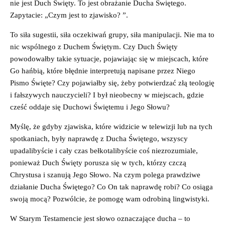
nie jest Duch Święty. To jest obrażanie Ducha Świętego.
Zapytacie: „Czym jest to zjawisko? ”.
To siła sugestii, siła oczekiwań grupy, siła manipulacji. Nie ma to
nic wspólnego z Duchem Świętym. Czy Duch Święty
powodowałby takie sytuacje, pojawiając się w miejscach, które
Go hańbią, które błędnie interpretują napisane przez Niego
Pismo Święte? Czy pojawiałby się, żeby potwierdzać złą teologię
i fałszywych nauczycieli? I był nieobecny w miejscach, gdzie
cześć oddaje się Duchowi Świętemu i Jego Słowu?
Myślę, że gdyby zjawiska, które widzicie w telewizji lub na tych
spotkaniach, były naprawdę z Ducha Świętego, wszyscy
upadalibyście i cały czas bełkotalibyście coś niezrozumiale,
ponieważ Duch Święty porusza się w tych, którzy czczą
Chrystusa i szanują Jego Słowo. Na czym polega prawdziwe
działanie Ducha Świętego? Co On tak naprawdę robi? Co osiąga
swoją mocą? Pozwólcie, że pomogę wam odrobiną lingwistyki.
W Starym Testamencie jest słowo oznaczające ducha – to