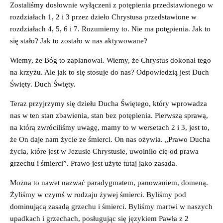
Zostaliśmy dosłownie wyłączeni z potępienia przedstawionego w
rozdziałach 1, 2 i 3 przez dzieło Chrystusa przedstawione w
rozdziałach 4, 5, 6 i 7. Rozumiemy to. Nie ma potępienia. Jak to
się stało? Jak to zostało w nas aktywowane?
Wiemy, że Bóg to zaplanował. Wiemy, że Chrystus dokonał tego
na krzyżu. Ale jak to się stosuje do nas? Odpowiedzią jest Duch
Święty. Duch Święty.
Teraz przyjrzymy się dziełu Ducha Świętego, który wprowadza
nas w ten stan zbawienia, stan bez potępienia. Pierwszą sprawą,
na którą zwróciliśmy uwagę, mamy to w wersetach 2 i 3, jest to,
że On daje nam życie ze śmierci. On nas ożywia. „Prawo Ducha
życia, które jest w Jezusie Chrystusie, uwolniło cię od prawa
grzechu i śmierci”. Prawo jest użyte tutaj jako zasada.
Można to nawet nazwać paradygmatem, panowaniem, domeną.
Żyliśmy w czymś w rodzaju żywej śmierci. Byliśmy pod
dominującą zasadą grzechu i śmierci. Byliśmy martwi w naszych
upadkach i grzechach, posługując się językiem Pawła z 2