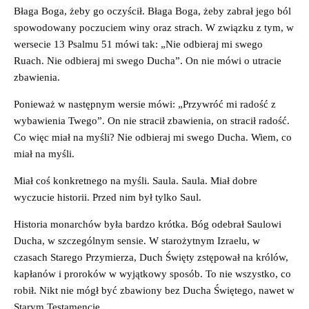
Błaga Boga, żeby go oczyścił. Błaga Boga, żeby zabrał jego ból
spowodowany poczuciem winy oraz strach. W związku z tym, w
wersecie 13 Psalmu 51 mówi tak: „Nie odbieraj mi swego
Ruach. Nie odbieraj mi swego Ducha”. On nie mówi o utracie
zbawienia.
Ponieważ w następnym wersie mówi: „Przywróć mi radość z
wybawienia Twego”. On nie stracił zbawienia, on stracił radość.
Co więc miał na myśli? Nie odbieraj mi swego Ducha. Wiem, co
miał na myśli.
Miał coś konkretnego na myśli. Saula. Saula. Miał dobre
wyczucie historii. Przed nim był tylko Saul.
Historia monarchów była bardzo krótka. Bóg odebrał Saulowi
Ducha, w szczególnym sensie. W starożytnym Izraelu, w
czasach Starego Przymierza, Duch Święty zstępował na królów,
kapłanów i proroków w wyjątkowy sposób. To nie wszystko, co
robił. Nikt nie mógł być zbawiony bez Ducha Świętego, nawet w
Starym Testamencie.