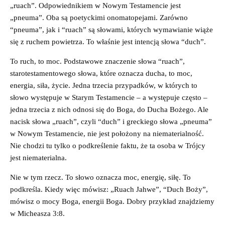
„ruach”. Odpowiednikiem w Nowym Testamencie jest
„pneuma”. Oba są poetyckimi onomatopejami. Zarówno
“pneuma”, jak i “ruach” są słowami, których wymawianie wiąże
się z ruchem powietrza. To właśnie jest intencją słowa “duch”.
To ruch, to moc. Podstawowe znaczenie słowa “ruach”,
starotestamentowego słowa, które oznacza ducha, to moc,
energia, siła, życie. Jedna trzecia przypadków, w których to
słowo występuje w Starym Testamencie – a występuje często –
jedna trzecia z nich odnosi się do Boga, do Ducha Bożego. Ale
nacisk słowa „ruach”, czyli “duch” i greckiego słowa „pneuma”
w Nowym Testamencie, nie jest położony na niematerialność.
Nie chodzi tu tylko o podkreślenie faktu, że ta osoba w Trójcy
jest niematerialna.
Nie w tym rzecz. To słowo oznacza moc, energię, siłę. To
podkreśla. Kiedy więc mówisz: „Ruach Jahwe”, “Duch Boży”,
mówisz o mocy Boga, energii Boga. Dobry przykład znajdziemy
w Micheasza 3:8.