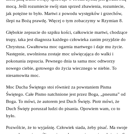
mocą. Jeśli rozumiecie swój stan sprzed zbawienia, rozumiecie,
jak potężne to było. Martwi z powodu występków i grzechów,
ślepi na Bożą prawdę. Więcej o tym zobaczymy w Rzymian 8.
Głębokie zepsucie do szpiku kości, całkowicie martwi, chodzące
trupy, taka jest diagnoza każdego człowieka zanim przyjdzie do
Chrystusa. Gwałtowna moc ogarnia martwego i daje mu życie.
Następnie, uwolniona zostaje moc uświęcająca do walki i
pokonania zepsucia. Pewnego dnia ta sama moc odtworzy
nowego ciebie, gotowego do życia wiecznego w niebie. To
niesamowita moc.
Moc Ducha Świętego stoi również za powstaniem Pisma
Świętego. Całe Pismo natchnione jest przez Boga, „pneuma” od
Boga. To mówi, że autorem jest Duch Święty. Piotr mówi, że
Duch Święty poruszał ludzi do pisania. Opowiem wam, co to
było.
Pozwólcie, że to wyjaśnię. Człowiek siada, żeby pisać. Ma swoje