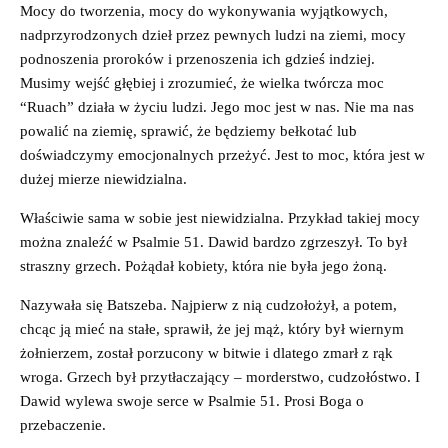
Mocy do tworzenia, mocy do wykonywania wyjątkowych,
nadprzyrodzonych dzieł przez pewnych ludzi na ziemi, mocy
podnoszenia proroków i przenoszenia ich gdzieś indziej.
Musimy wejść głębiej i zrozumieć, że wielka twórcza moc
“Ruach” działa w życiu ludzi. Jego moc jest w nas. Nie ma nas
powalić na ziemię, sprawić, że będziemy bełkotać lub
doświadczymy emocjonalnych przeżyć. Jest to moc, która jest w
dużej mierze niewidzialna.
Właściwie sama w sobie jest niewidzialna. Przykład takiej mocy
można znaleźć w Psalmie 51. Dawid bardzo zgrzeszył. To był
straszny grzech. Pożądał kobiety, która nie była jego żoną.
Nazywała się Batszeba. Najpierw z nią cudzołożył, a potem,
chcąc ją mieć na stałe, sprawił, że jej mąż, który był wiernym
żołnierzem, został porzucony w bitwie i dlatego zmarł z rąk
wroga. Grzech był przytłaczający – morderstwo, cudzołóstwo. I
Dawid wylewa swoje serce w Psalmie 51. Prosi Boga o
przebaczenie.