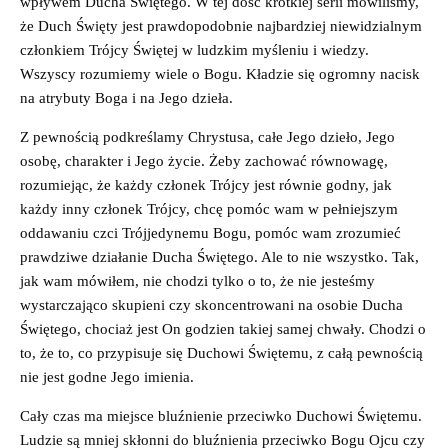
wpływem Ducha Świętego. W tej dość krótkiej serii mówiliśmy,
że Duch Święty jest prawdopodobnie najbardziej niewidzialnym
członkiem Trójcy Świętej w ludzkim myśleniu i wiedzy.
Wszyscy rozumiemy wiele o Bogu. Kładzie się ogromny nacisk
na atrybuty Boga i na Jego dzieła.
Z pewnością podkreślamy Chrystusa, całe Jego dzieło, Jego
osobę, charakter i Jego życie. Żeby zachować równowagę,
rozumiejąc, że każdy członek Trójcy jest równie godny, jak
każdy inny członek Trójcy, chcę pomóc wam w pełniejszym
oddawaniu czci Trójjedynemu Bogu, pomóc wam zrozumieć
prawdziwe działanie Ducha Świętego. Ale to nie wszystko. Tak,
jak wam mówiłem, nie chodzi tylko o to, że nie jesteśmy
wystarczająco skupieni czy skoncentrowani na osobie Ducha
Świętego, chociaż jest On godzien takiej samej chwały. Chodzi o
to, że to, co przypisuje się Duchowi Świętemu, z całą pewnością
nie jest godne Jego imienia.
Cały czas ma miejsce bluźnienie przeciwko Duchowi Świętemu.
Ludzie są mniej skłonni do bluźnienia przeciwko Bogu Ojcu czy