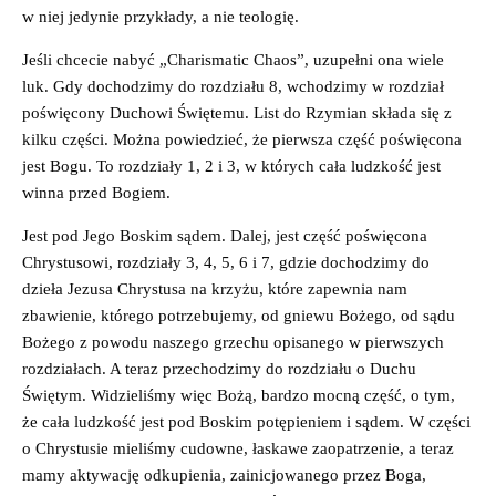
w niej jedynie przykłady, a nie teologię.
Jeśli chcecie nabyć „Charismatic Chaos”, uzupełni ona wiele
luk. Gdy dochodzimy do rozdziału 8, wchodzimy w rozdział
poświęcony Duchowi Świętemu. List do Rzymian składa się z
kilku części. Można powiedzieć, że pierwsza część poświęcona
jest Bogu. To rozdziały 1, 2 i 3, w których cała ludzkość jest
winna przed Bogiem.
Jest pod Jego Boskim sądem. Dalej, jest część poświęcona
Chrystusowi, rozdziały 3, 4, 5, 6 i 7, gdzie dochodzimy do
dzieła Jezusa Chrystusa na krzyżu, które zapewnia nam
zbawienie, którego potrzebujemy, od gniewu Bożego, od sądu
Bożego z powodu naszego grzechu opisanego w pierwszych
rozdziałach. A teraz przechodzimy do rozdziału o Duchu
Świętym. Widzieliśmy więc Bożą, bardzo mocną część, o tym,
że cała ludzkość jest pod Boskim potępieniem i sądem. W części
o Chrystusie mieliśmy cudowne, łaskawe zaopatrzenie, a teraz
mamy aktywację odkupienia, zainicjowanego przez Boga,