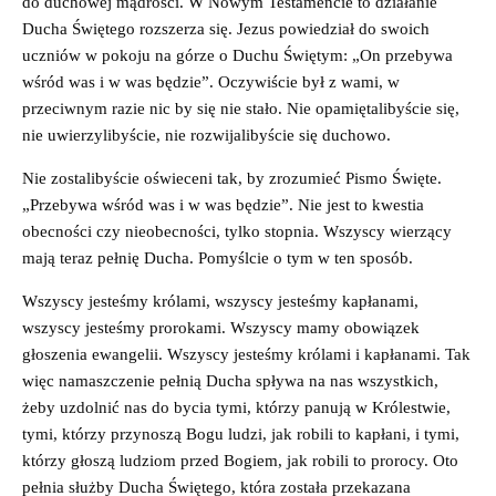
do duchowej mądrości. W Nowym Testamencie to działanie
Ducha Świętego rozszerza się. Jezus powiedział do swoich
uczniów w pokoju na górze o Duchu Świętym: „On przebywa
wśród was i w was będzie”. Oczywiście był z wami, w
przeciwnym razie nic by się nie stało. Nie opamiętalibyście się,
nie uwierzylibyście, nie rozwijalibyście się duchowo.
Nie zostalibyście oświeceni tak, by zrozumieć Pismo Święte.
„Przebywa wśród was i w was będzie”. Nie jest to kwestia
obecności czy nieobecności, tylko stopnia. Wszyscy wierzący
mają teraz pełnię Ducha. Pomyślcie o tym w ten sposób.
Wszyscy jesteśmy królami, wszyscy jesteśmy kapłanami,
wszyscy jesteśmy prorokami. Wszyscy mamy obowiązek
głoszenia ewangelii. Wszyscy jesteśmy królami i kapłanami. Tak
więc namaszczenie pełnią Ducha spływa na nas wszystkich,
żeby uzdolnić nas do bycia tymi, którzy panują w Królestwie,
tymi, którzy przynoszą Bogu ludzi, jak robili to kapłani, i tymi,
którzy głoszą ludziom przed Bogiem, jak robili to prorocy. Oto
pełnia służby Ducha Świętego, która została przekazana