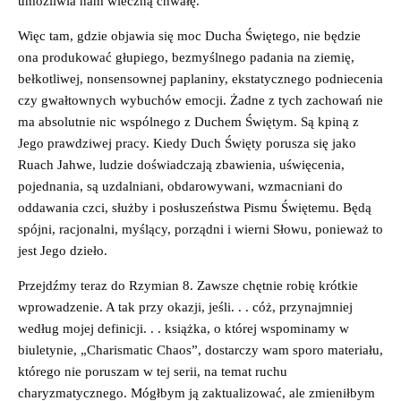
umożliwia nam wieczną chwałę.
Więc tam, gdzie objawia się moc Ducha Świętego, nie będzie
ona produkować głupiego, bezmyślnego padania na ziemię,
bełkotliwej, nonsensownej paplaniny, ekstatycznego podniecenia
czy gwałtownych wybuchów emocji. Żadne z tych zachowań nie
ma absolutnie nic wspólnego z Duchem Świętym. Są kpiną z
Jego prawdziwej pracy. Kiedy Duch Święty porusza się jako
Ruach Jahwe, ludzie doświadczają zbawienia, uświęcenia,
pojednania, są uzdalniani, obdarowywani, wzmacniani do
oddawania czci, służby i posłuszeństwa Pismu Świętemu. Będą
spójni, racjonalni, myślący, porządni i wierni Słowu, ponieważ to
jest Jego dzieło.
Przejdźmy teraz do Rzymian 8. Zawsze chętnie robię krótkie
wprowadzenie. A tak przy okazji, jeśli. . . cóż, przynajmniej
według mojej definicji. . . książka, o której wspominamy w
biuletynie, „Charismatic Chaos”, dostarczy wam sporo materiału,
którego nie poruszam w tej serii, na temat ruchu
charyzmatycznego. Mógłbym ją zaktualizować, ale zmieniłbym