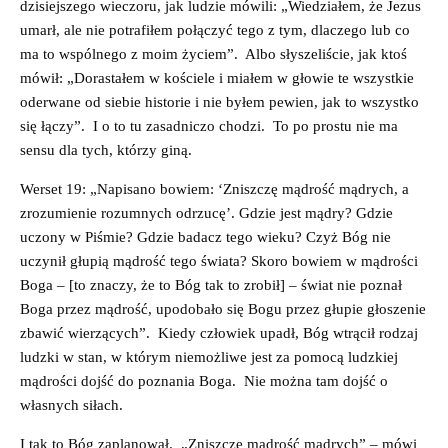
dzisiejszego wieczoru, jak ludzie mówili: „Wiedziałem, że Jezus
umarł, ale nie potrafiłem połączyć tego z tym, dlaczego lub co
ma to wspólnego z moim życiem”. Albo słyszeliście, jak ktoś
mówił: „Dorastałem w kościele i miałem w głowie te wszystkie
oderwane od siebie historie i nie byłem pewien, jak to wszystko
się łączy”. I o to tu zasadniczo chodzi. To po prostu nie ma
sensu dla tych, którzy giną.
Werset 19: „Napisano bowiem: ‘Zniszczę mądrość mądrych, a
zrozumienie rozumnych odrzucę’. Gdzie jest mądry? Gdzie
uczony w Piśmie? Gdzie badacz tego wieku? Czyż Bóg nie
uczynił głupią mądrość tego świata? Skoro bowiem w mądrości
Boga – [to znaczy, że to Bóg tak to zrobił] – świat nie poznał
Boga przez mądrość, upodobało się Bogu przez głupie głoszenie
zbawić wierzących”. Kiedy człowiek upadł, Bóg wtrącił rodzaj
ludzki w stan, w którym niemożliwe jest za pomocą ludzkiej
mądrości dojść do poznania Boga. Nie można tam dojść o
własnych siłach.
I tak to Bóg zaplanował. „Zniszczę mądrość mądrych” – mówi