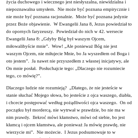
życia duchowego i wiecznego jest niesłyszalna, niewidzialna i
niepoznawalna umysłem. Nie może być poznana empirycznie i
nie może być poznana racjonalnie. Może być poznana jedynie
przez Boże objawienie. W Ewangelii Jana 8, Jezus powiedział to
do opornych faryzeuszy. Powiedział do nich w 42. wersecie
Ewangelii Jana 8: „Gdyby Bóg był waszym Ojcem,
miłowalibyście mnie”. Wow! „Ale ponieważ Bóg nie jest
waszym Ojcem, nie miłujecie Mnie, bo Ja wyszedłem od Boga i
oto jestem”. Ja nawet nie przyszedłem z własnej inicjatywy, ale
On mnie posłał. Posłuchajcie tego: „Dlaczego nie rozumiecie
tego, co mówię?”.
Dlaczego ludzie nie rozumieją? „Dlatego, że nie jesteście w
stanie słuchać Mojego słowa, bo jesteście z ojca waszego, diabła,
i chcecie postępować według pożądliwości ojca waszego. On od
początku był mordercą, nie wytrwał w prawdzie, bo nie ma w
nim prawdy. Ilekroć mówi kłamstwo, mówi od siebie, bo jest
kłamcą i ojcem kłamstwa, ale ponieważ Ja mówię prawdę, nie
wierzycie mi”. Nie możecie. I Jezus podsumowuje to w