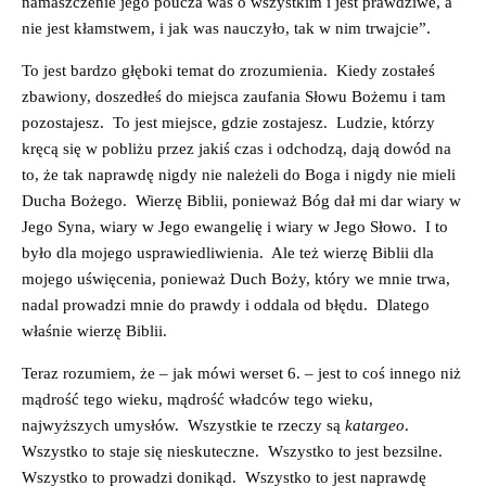
namaszczenie jego poucza was o wszystkim i jest prawdziwe, a
nie jest kłamstwem, i jak was nauczyło, tak w nim trwajcie”.
To jest bardzo głęboki temat do zrozumienia. Kiedy zostałeś
zbawiony, doszedłeś do miejsca zaufania Słowu Bożemu i tam
pozostajesz. To jest miejsce, gdzie zostajesz. Ludzie, którzy
kręcą się w pobliżu przez jakiś czas i odchodzą, dają dowód na
to, że tak naprawdę nigdy nie należeli do Boga i nigdy nie mieli
Ducha Bożego. Wierzę Biblii, ponieważ Bóg dał mi dar wiary w
Jego Syna, wiary w Jego ewangelię i wiary w Jego Słowo. I to
było dla mojego usprawiedliwienia. Ale też wierzę Biblii dla
mojego uświęcenia, ponieważ Duch Boży, który we mnie trwa,
nadal prowadzi mnie do prawdy i oddala od błędu. Dlatego
właśnie wierzę Biblii.
Teraz rozumiem, że – jak mówi werset 6. – jest to coś innego niż
mądrość tego wieku, mądrość władców tego wieku,
najwyższych umysłów. Wszystkie te rzeczy są
katargeo
.
Wszystko to staje się nieskuteczne. Wszystko to jest bezsilne.
Wszystko to prowadzi donikąd. Wszystko to jest naprawdę