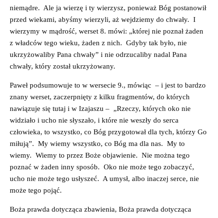
niemądre. Ale ja wierzę i ty wierzysz, ponieważ Bóg postanowił
przed wiekami, abyśmy wierzyli, aż wejdziemy do chwały. I
wierzymy w mądrość, werset 8. mówi: „której nie poznał żaden
z władców tego wieku, żaden z nich. Gdyby tak było, nie
ukrzyżowaliby Pana chwały” i nie odrzucaliby nadal Pana
chwały, który został ukrzyżowany.
Paweł podsumowuje to w wersecie 9., mówiąc – i jest to bardzo
znany werset, zaczerpnięty z kilku fragmentów, do których
nawiązuje się tutaj i w Izajaszu – „Rzeczy, których oko nie
widziało i ucho nie słyszało, i które nie weszły do serca
człowieka, to wszystko, co Bóg przygotował dla tych, którzy Go
miłują”. My wiemy wszystko, co Bóg ma dla nas. My to
wiemy. Wiemy to przez Boże objawienie. Nie można tego
poznać w żaden inny sposób. Oko nie może tego zobaczyć,
ucho nie może tego usłyszeć. A umysł, albo inaczej serce, nie
może tego pojąć.
Boża prawda dotycząca zbawienia, Boża prawda dotycząca