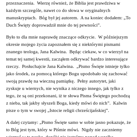
przeznaczenia. Wierzę również, że Biblia jest prawdziwa w
każdym szczególe, nawet co do słowa w oryginalnych
manuskryptach. Bóg był jej autorem. A na koniec dodałem: „To
Duch Święty doprowadził mnie do tej pewności”.
Było to dla mnie naprawdę znaczące odkrycie. W późniejszym
okresie mojego życia zapoznałem się z niektórymi pismami
znanego teologa, Jana Kalwina. Będąc ciekaw, w co wierzył na
temat tej samej kwestii, zacząłem odkrywać bardzo interesujące
rzeczy. Posłuchajcie Jana Kalwina. „Pismo Święte istnieje tylko
jako środek, za pomocą którego Bogu upodobało się zachować
swoją prawdę na wieczną pamiątkę. Pełny autorytet, jaki
zyskuje u wiernych, nie wynika z niczego innego, jak tylko z
tego, że są oni przekonani, iż te słowa Pisma Świętego pochodzą
z nieba, tak jakby słyszeli Boga, kiedy mówi do nich”. Kalwin
pisze o tym w swojej „Istocie religii chrześcijańskiej”.
A dalej czytamy: „Pismo Święte samo w sobie jasno pokazuje, że
to Bóg jest tym, który w Piśmie mówi. Nigdy nie zaczniemy