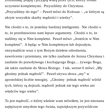
zrozumiałą, pojętą i przyjętą wiarą przez tych, którzy zostali
uczynieni kompletnymi. Przyszliśmy do Chrystusa.
„Przyszliśmy do tego” – Paweł mówi do Kolosan – „w którym są
ukryte wszystkie skarby mądrości i wiedzy”.
Nie chodzi o to, że jesteśmy bardziej inteligentni. Nie chodzi o
to, że przedstawiono nam lepsze argumenty. Chodzi o to, że
staliśmy się w Nim kompletni. Paweł mówi: „Jesteście w Nim
kompletni”. A będąc w Nim kompletnym lub dojrzałym,
otrzymaliście wraz z tym Bożym dziełem odrodzenia,
nawrócenia i przemiany, nie tylko zaufanie do Jezusa Chrystusa i
zaufanie do prawdziwego i kochającego Boga… żywego Boga,
ale także zaufanie do Słowa Bożego. I tak, werset 6 mówi: „My
głosimy jednak mądrość”. Paweł używa słowa „my” w
apostolskiej liczbie mnogiej. „Głosimy jednak mądrość wśród
tych, którzy są dojrzali, mądrość jednak nie tego wieku ani
władców tego wieku”.
To jest mądrość, o której właśnie wam mówiłem, że jest nieznana
najtęższym umysłom tego świata, największym przywódcom