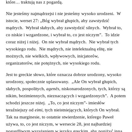
które… traktują nas z pogardą.
Nie jesteśmy najmądrzejsi i nie jesteśmy wysoko urodzeni. W
istocie, werset 27: „Bóg wybrał głupich, aby zawstydzić
mądrych. Wybrał słabych, aby zawstydzić silnych. Wybrał to,
co niskie i wzgardzone, i wybrał to, co jest niczym”. To idzie
coraz niżej i niżej. On nie wybrał mądrych. Nie wybrał tych
wysokiego rodu. Nie mądrych, nie intelektualną elitę, nie
możnych, nie wielkich, wpływowych, inicjatorów,
organizatorów, nie potężnych, nie wysokiego rodu.
Jest to greckie słowo, które oznacza dobrze urodzony, wysoko
urodzony, społecznie uplasowany. „Ale On wybrał głupich,
słabych, pospolitych,
agenēs
, niskonarodzonych, tych, którzy są
nikim, bezimiennych, nieznaczących i wzgardzonych”. A potem
schodzi jeszcze niżej. „To, co jest niczym”- imiesłów
teraźniejszy od
eimi
, tych nieistniejących, których On wybrał.
Tak na marginesie, to ostatnie stwierdzenie, którego Paweł
używa, to, co jest niczym, w wersecie 28, jest najbardziej
pogardliwym wyrażeniem w języku greckim, aby poniżyć inną