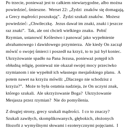
Po trzecie, ponieważ jest to całkiem niewiarygodne, albo można
powiedzieć, śmieszne. Werset 22: „Żydzi znaków się domagają,
a Grecy mądrości poszukują”. Żydzi szukali znaków. Możesz
powiedzieć: „Chwileczkę. Jezus dawał im znaki, znaki i jeszcze
raz znaki”. Tak, ale oni chcieli wielkiego znaku. Pobić
Rzymian, ustanowić Królestwo i panować jako wypełnienie
abrahamowego i dawidowego przymierza. Ale kiedy On zaczął
mówić o swojej śmierci i poszedł na krzyż, to to już był koniec.
Ukrzyżowanie spadło na Pana Jezusa, ponieważ potępił ich
obłudną religię, ponieważ nie okazał swojej mocy przeciwko
rzymianom i nie wypełnił ich własnego mesjańskiego planu. A
potem nawet na krzyżu mówili: „Dlaczego nie schodzisz z
krzyża?”. Może to była ostatnia nadzieja, że On uczyni znak,
którego szukali. Ale ukrzyżowanie Boga? Ukrzyżowanie
Mesjasza przez rzymian? Nie do pomyślenia.
Z drugiej strony, grecy szukali mądrości. I co to znaczy?
Szukali zawiłych, skomplikowanych, głębokich, złożonych
filozofii z wymyślnymi słowami i ezoterycznymi pojęciami. I