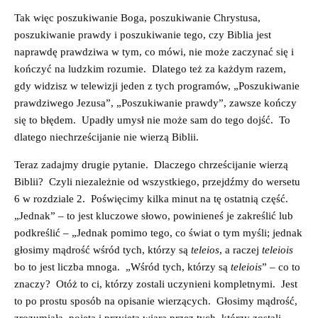
Tak więc poszukiwanie Boga, poszukiwanie Chrystusa,
poszukiwanie prawdy i poszukiwanie tego, czy Biblia jest
naprawdę prawdziwa w tym, co mówi, nie może zaczynać się i
kończyć na ludzkim rozumie. Dlatego też za każdym razem,
gdy widzisz w telewizji jeden z tych programów, „Poszukiwanie
prawdziwego Jezusa”, „Poszukiwanie prawdy”, zawsze kończy
się to błędem. Upadły umysł nie może sam do tego dojść. To
dlatego niechrześcijanie nie wierzą Biblii.
Teraz zadajmy drugie pytanie. Dlaczego chrześcijanie wierzą
Biblii? Czyli niezależnie od wszystkiego, przejdźmy do wersetu
6 w rozdziale 2. Poświęcimy kilka minut na tę ostatnią część.
„Jednak” – to jest kluczowe słowo, powinieneś je zakreślić lub
podkreślić – „Jednak pomimo tego, co świat o tym myśli; jednak
głosimy mądrość wśród tych, którzy są
teleios
, a raczej
teleiois
bo to jest liczba mnoga. „Wśród tych, którzy są
teleiois
” – co to
znaczy? Otóż to ci, którzy zostali uczynieni kompletnymi. Jest
to po prostu sposób na opisanie wierzących. Głosimy mądrość,