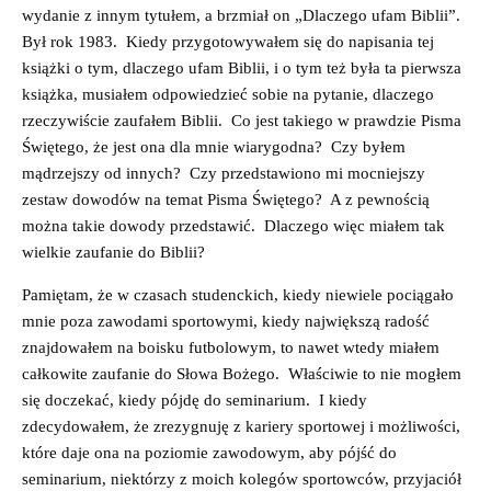
wydanie z innym tytułem, a brzmiał on „Dlaczego ufam Biblii”.
Był rok 1983. Kiedy przygotowywałem się do napisania tej
książki o tym, dlaczego ufam Biblii, i o tym też była ta pierwsza
książka, musiałem odpowiedzieć sobie na pytanie, dlaczego
rzeczywiście zaufałem Biblii. Co jest takiego w prawdzie Pisma
Świętego, że jest ona dla mnie wiarygodna? Czy byłem
mądrzejszy od innych? Czy przedstawiono mi mocniejszy
zestaw dowodów na temat Pisma Świętego? A z pewnością
można takie dowody przedstawić. Dlaczego więc miałem tak
wielkie zaufanie do Biblii?
Pamiętam, że w czasach studenckich, kiedy niewiele pociągało
mnie poza zawodami sportowymi, kiedy największą radość
znajdowałem na boisku futbolowym, to nawet wtedy miałem
całkowite zaufanie do Słowa Bożego. Właściwie to nie mogłem
się doczekać, kiedy pójdę do seminarium. I kiedy
zdecydowałem, że zrezygnuję z kariery sportowej i możliwości,
które daje ona na poziomie zawodowym, aby pójść do
seminarium, niektórzy z moich kolegów sportowców, przyjaciół