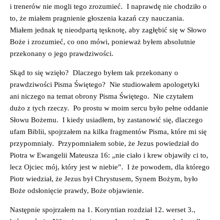
i trenerów nie mogli tego zrozumieć. I naprawdę nie chodziło o
to, że miałem pragnienie głoszenia kazań czy nauczania.
Miałem jednak tę nieodpartą tęsknotę, aby zagłębić się w Słowo
Boże i zrozumieć, co ono mówi, ponieważ byłem absolutnie
przekonany o jego prawdziwości.
Skąd to się wzięło? Dlaczego byłem tak przekonany o
prawdziwości Pisma Świętego? Nie studiowałem apologetyki
ani niczego na temat obrony Pisma Świętego. Nie czytałem
dużo z tych rzeczy. Po prostu w moim sercu było pełne oddanie
Słowu Bożemu. I kiedy usiadłem, by zastanowić się, dlaczego
ufam Biblii, spojrzałem na kilka fragmentów Pisma, które mi się
przypomniały. Przypomniałem sobie, że Jezus powiedział do
Piotra w Ewangelii Mateusza 16: „nie ciało i krew objawiły ci to,
lecz Ojciec mój, który jest w niebie”. I że powodem, dla którego
Piotr wiedział, że Jezus był Chrystusem, Synem Bożym, było
Boże odsłonięcie prawdy, Boże objawienie.
Następnie spojrzałem na 1. Koryntian rozdział 12. werset 3.,