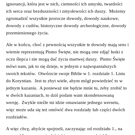
ignorancji, która jest w nich, ciemności ich umysłu, twardości
ich serca oraz bezduszności i zmysłowości ich duszy. Możemy
zgromadzić wszystkie prorocze dowody, dowody naukowe,
dowody z cudów, historyczne dowody archeologiczne, dowody
przemienionego życia.
Ale w końcu, choć z pewnością wszystkie te dowody mają sens i
wiernie reprezentują Pismo Święte, nie mogą one zdjąć łuski z
oczu ślepca i nie mogą dać życia martwej duszy. Pismo Święte
mówi nam, jak to się dzieje, w jednym z najwspanialszych
swoich tekstów. Otwórzcie swoje Biblie w 1. rozdziale 1. Listu
do Koryntian. Jest tu zbyt wiele, abym mógł powiedzieć to w
jednym kazaniu. A ponieważ nie będzie mnie tu, żeby zrobić to
w dwóch kazaniach, to dziś podam wam skondensowaną
wersję. Zwykle nieźle mi idzie omawianie jednego wersetu,
więc może uda się też omówić dwa rozdziały lub części dwóch
rozdziałów.
A więc chcę, abyście spojrzeli, zaczynając od rozdziału 1., na