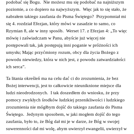
podobać się Bogu. Nie możesz mu się podobać na najniższym
poziomie, a co dopiero na najwyższym. Więc jak to się stało, że
nabrałem takiego zaufania do Pisma Świętego? Przypomniał mi
się 4. rozdział Efezjan, który mówi w zasadzie to samo, co
Rzymian 8, ale w inny sposób. Werset 17. z Efezjan 4: „To więc
mówię i zaświadczam w Panu, abyście już więcej nie
postępowali tak, jak postępują inni poganie w próżności ich
umysłu; Mając przyćmiony rozum, obcy dla życia Bożego z
powodu niewiedzy, która w nich jest, z powodu zatwardziałości
ich serca”.
Ta litania określeń ma na celu dać ci do zrozumienia, że bez
Bożej interwencji, jest to całkowicie nieuniknione miejsce dla
ludzi nieodrodzonych. I tak doszedłem do wniosku, że przy
pomocy zwykłych środków ludzkiej przenikliwości i ludzkiego
zrozumienia nie mógłbym dojść do takiego zaufania do Pisma
Świętego. Jedynym sposobem, w jaki mogłem dojść do tego
zaufania, było to, że Bóg dał mi je w darze, że Bóg w swojej
suwerenności dał mi wolę, abym uwierzył ewangelii, uwierzył w