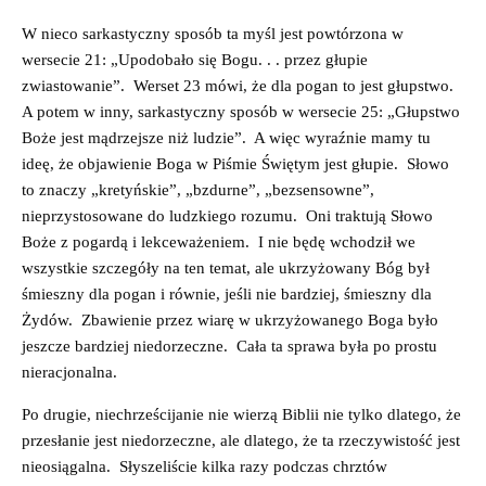
W nieco sarkastyczny sposób ta myśl jest powtórzona w
wersecie 21: „Upodobało się Bogu. . . przez głupie
zwiastowanie”. Werset 23 mówi, że dla pogan to jest głupstwo.
A potem w inny, sarkastyczny sposób w wersecie 25: „Głupstwo
Boże jest mądrzejsze niż ludzie”. A więc wyraźnie mamy tu
ideę, że objawienie Boga w Piśmie Świętym jest głupie. Słowo
to znaczy „kretyńskie”, „bzdurne”, „bezsensowne”,
nieprzystosowane do ludzkiego rozumu. Oni traktują Słowo
Boże z pogardą i lekceważeniem. I nie będę wchodził we
wszystkie szczegóły na ten temat, ale ukrzyżowany Bóg był
śmieszny dla pogan i równie, jeśli nie bardziej, śmieszny dla
Żydów. Zbawienie przez wiarę w ukrzyżowanego Boga było
jeszcze bardziej niedorzeczne. Cała ta sprawa była po prostu
nieracjonalna.
Po drugie, niechrześcijanie nie wierzą Biblii nie tylko dlatego, że
przesłanie jest niedorzeczne, ale dlatego, że ta rzeczywistość jest
nieosiągalna. Słyszeliście kilka razy podczas chrztów