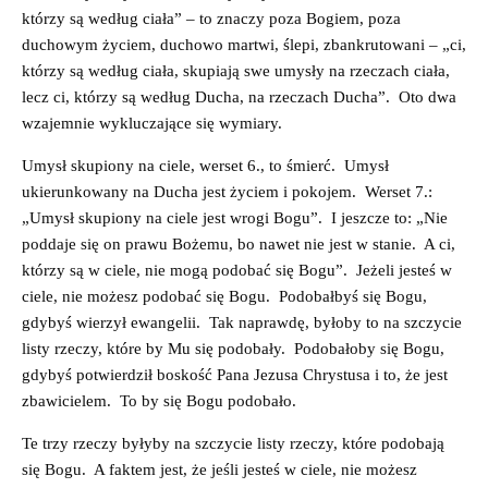
którzy są według ciała” – to znaczy poza Bogiem, poza
duchowym życiem, duchowo martwi, ślepi, zbankrutowani – „ci,
którzy są według ciała, skupiają swe umysły na rzeczach ciała,
lecz ci, którzy są według Ducha, na rzeczach Ducha”. Oto dwa
wzajemnie wykluczające się wymiary.
Umysł skupiony na ciele, werset 6., to śmierć. Umysł
ukierunkowany na Ducha jest życiem i pokojem. Werset 7.:
„Umysł skupiony na ciele jest wrogi Bogu”. I jeszcze to: „Nie
poddaje się on prawu Bożemu, bo nawet nie jest w stanie. A ci,
którzy są w ciele, nie mogą podobać się Bogu”. Jeżeli jesteś w
ciele, nie możesz podobać się Bogu. Podobałbyś się Bogu,
gdybyś wierzył ewangelii. Tak naprawdę, byłoby to na szczycie
listy rzeczy, które by Mu się podobały. Podobałoby się Bogu,
gdybyś potwierdził boskość Pana Jezusa Chrystusa i to, że jest
zbawicielem. To by się Bogu podobało.
Te trzy rzeczy byłyby na szczycie listy rzeczy, które podobają
się Bogu. A faktem jest, że jeśli jesteś w ciele, nie możesz