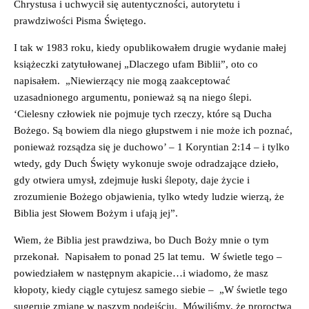
Chrystusa i uchwycił się autentyczności, autorytetu i
prawdziwości Pisma Świętego.
I tak w 1983 roku, kiedy opublikowałem drugie wydanie małej
książeczki zatytułowanej „Dlaczego ufam Biblii”, oto co
napisałem. „Niewierzący nie mogą zaakceptować
uzasadnionego argumentu, ponieważ są na niego ślepi.
‘Cielesny człowiek nie pojmuje tych rzeczy, które są Ducha
Bożego. Są bowiem dla niego głupstwem i nie może ich poznać,
ponieważ rozsądza się je duchowo’ – 1 Koryntian 2:14 – i tylko
wtedy, gdy Duch Święty wykonuje swoje odradzające dzieło,
gdy otwiera umysł, zdejmuje łuski ślepoty, daje życie i
zrozumienie Bożego objawienia, tylko wtedy ludzie wierzą, że
Biblia jest Słowem Bożym i ufają jej”.
Wiem, że Biblia jest prawdziwa, bo Duch Boży mnie o tym
przekonał. Napisałem to ponad 25 lat temu. W świetle tego –
powiedziałem w następnym akapicie…i wiadomo, że masz
kłopoty, kiedy ciągle cytujesz samego siebie – „W świetle tego
sugeruję zmianę w naszym podejściu. Mówiliśmy, że proroctwa