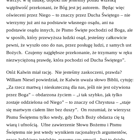
wierzyć w tę naukę, dopóki nie jesteśmy ponad wszelką
wątpliwość przekonani, że Bóg jest jej autorem. Będąc więc
oświeceni przez Niego – to znaczy przez Ducha Świętego – nie
wierzymy już ani na podstawie własnego osądu, ani na
podstawie osądu innych, że Pismo Święte pochodzi od Boga, ale
w sposób, który przewyższa ludzki osąd, jesteśmy całkowicie
pewni, że wyszło ono do nas, przez posługę ludzi, z samych ust
Bożych. Czujemy najgłębsze przekonanie, że trzymamy w ręku
niezwyciężoną prawdę, która pochodzi od Ducha Świętego”.
Otóż Kalwin miał rację. Nie jesteśmy zaskoczeni, prawda?
William Niesel powiedział, że Kalwin uważa słowo Biblii, cytuję:
„Za rzecz martwą i nieskuteczną dla nas, jeśli nie jest ożywiona
przez Boga” – obdarzona życiem – „i tak szybko, jak tylko
zostaje oddzielona od Niego” – to znaczy od Chrystusa – „staje
się martwym ciałem liter bez duszy”. On rozumiał, że wierzysz
Pismu Świętemu tylko wtedy, gdy Duch Boży obdarza cię tą
wiarą i ufnością. Ufne zawierzenie Słowu Bożemu i Pismu
Świętemu nie jest wtedy wynikiem racjonalnych argumentów,
pracy ludzkiego intelektu, rozumu czy emocji. Jest to dzieło