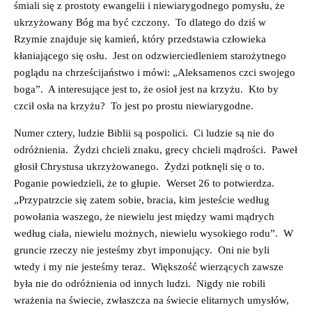
śmiali się z prostoty ewangelii i niewiarygodnego pomysłu, że
ukrzyżowany Bóg ma być czczony. To dlatego do dziś w
Rzymie znajduje się kamień, który przedstawia człowieka
kłaniającego się osłu. Jest on odzwierciedleniem starożytnego
poglądu na chrześcijaństwo i mówi: „Aleksamenos czci swojego
boga”. A interesujące jest to, że osioł jest na krzyżu. Kto by
czcił osła na krzyżu? To jest po prostu niewiarygodne.
Numer cztery, ludzie Biblii są pospolici. Ci ludzie są nie do
odróżnienia. Żydzi chcieli znaku, grecy chcieli mądrości. Paweł
głosił Chrystusa ukrzyżowanego. Żydzi potknęli się o to.
Poganie powiedzieli, że to głupie. Werset 26 to potwierdza.
„Przypatrzcie się zatem sobie, bracia, kim jesteście według
powołania waszego, że niewielu jest między wami mądrych
według ciała, niewielu możnych, niewielu wysokiego rodu”. W
gruncie rzeczy nie jesteśmy zbyt imponujący. Oni nie byli
wtedy i my nie jesteśmy teraz. Większość wierzących zawsze
była nie do odróżnienia od innych ludzi. Nigdy nie robili
wrażenia na świecie, zwłaszcza na świecie elitarnych umysłów,