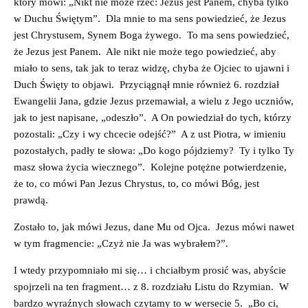
który mówi: „Nikt nie może rzec: Jezus jest Panem, chyba tylko
w Duchu Świętym”. Dla mnie to ma sens powiedzieć, że Jezus
jest Chrystusem, Synem Boga żywego. To ma sens powiedzieć,
że Jezus jest Panem. Ale nikt nie może tego powiedzieć, aby
miało to sens, tak jak to teraz widzę, chyba że Ojciec to ujawni i
Duch Święty to objawi. Przyciągnął mnie również 6. rozdział
Ewangelii Jana, gdzie Jezus przemawiał, a wielu z Jego uczniów,
jak to jest napisane, „odeszło”. A On powiedział do tych, którzy
pozostali: „Czy i wy chcecie odejść?” A z ust Piotra, w imieniu
pozostałych, padły te słowa: „Do kogo pójdziemy? Ty i tylko Ty
masz słowa życia wiecznego”. Kolejne potężne potwierdzenie,
że to, co mówi Pan Jezus Chrystus, to, co mówi Bóg, jest
prawdą.
Zostało to, jak mówi Jezus, dane Mu od Ojca. Jezus mówi nawet
w tym fragmencie: „Czyż nie Ja was wybrałem?”.
I wtedy przypomniało mi się… i chciałbym prosić was, abyście
spojrzeli na ten fragment… z 8. rozdziału Listu do Rzymian. W
bardzo wyraźnych słowach czytamy to w wersecie 5. „Bo ci,