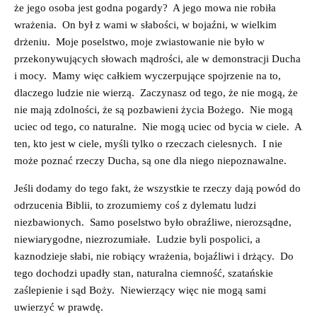
że jego osoba jest godna pogardy? A jego mowa nie robiła
wrażenia. On był z wami w słabości, w bojaźni, w wielkim
drżeniu. Moje poselstwo, moje zwiastowanie nie było w
przekonywujących słowach mądrości, ale w demonstracji Ducha
i mocy. Mamy więc całkiem wyczerpujące spojrzenie na to,
dlaczego ludzie nie wierzą. Zaczynasz od tego, że nie mogą, że
nie mają zdolności, że są pozbawieni życia Bożego. Nie mogą
uciec od tego, co naturalne. Nie mogą uciec od bycia w ciele. A
ten, kto jest w ciele, myśli tylko o rzeczach cielesnych. I nie
może poznać rzeczy Ducha, są one dla niego niepoznawalne.
Jeśli dodamy do tego fakt, że wszystkie te rzeczy dają powód do
odrzucenia Biblii, to zrozumiemy coś z dylematu ludzi
niezbawionych. Samo poselstwo było obraźliwe, nierozsądne,
niewiarygodne, niezrozumiałe. Ludzie byli pospolici, a
kaznodzieje słabi, nie robiący wrażenia, bojaźliwi i drżący. Do
tego dochodzi upadły stan, naturalna ciemność, szatańskie
zaślepienie i sąd Boży. Niewierzący więc nie mogą sami
uwierzyć w prawdę.