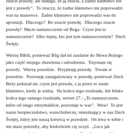
znacie prawdy, ale dlatego, że ją znacie, a żadne kłamstwo nie
jest z prawdy”. To znaczy, że żadne kłamstwo nie poprowadzi
was na manowce. Żadne kłamstwo nie poprowadzi was do
apostazji. Dlaczego? Bo znacie prawdę. Dlaczego znacie
prawdę? Macie namaszczenie od Boga. Czym jest to
namaszczenie? Albo lepiej, kto jest tym namaszczeniem? Duch
Święty.
Wierzę Biblii, ponieważ Bóg dał mi zaufanie do Słowa Bożego
jako część mojego zbawienia i odrodzenia. Trzymam się
prawdy. Wierzę prawdzie. Przyjmuję prawdę. Trwam w
prawdzie. Pozostaję zaangażowany w prawdę, ponieważ Duch
Boży pokazał mi, czym jest prawda, a ja przez to znam
kłamstwo, kiedy je widzę. Na końcu tego rozdziału, lub blisko
końca tego samego rozdziału, werset 27.: „To namaszczenie,
które od niego otrzymaliście, pozostaje w was”. Wow! To jest
nasze bezpieczeństwo, wszechobecny, mieszkający w nas Duch
Święty, który jest naszą kotwicą w prawdzie. On trwa w tobie i
nie masz potrzeby, aby ktokolwiek cię uczył. „Lecz jak