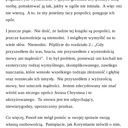
osobę, potraktować ją tak, jakby w ogóle nie istniała. A więc oni
nie wierzą. A to, że my jesteśmy tacy pospolici, potęguje ich
opór.
I jeszcze piąte. Nie dość, że ludzie tej książki są pospolici, to
jeszcze kaznodzieje są niemodni. I mógłbym wymyślić na to
wiele słów. Niemodni. Pójdźcie do rozdziału 2.: „Gdy
przyszedłem do was, bracia, nie przyszedłem z wyniosłością
mowy ani mądrości”. I to był problem, ponieważ oni kochali ten
ezoteryczny rodzaj wymyślnego, skomplikowanego, zawiłego
nauczania, które wniosło wszelkiego rodzaju złożoność i głębię
oraz rozniecało ich umysły. Nie przyszedłem z wyższością
mowy, bez sztuczek mądrości. Jestem zdecydowany nie znać
wśród was niczego oprócz Jezusa Chrystusa i to
ukrzyżowanego. Tu znowu jest ten odpychający,
niewiarygodny, uproszczony przekaz.
Co więcej, Paweł nie mógł pomóc w swojej sprawie swoją
własną osobowością. Pamiętacie, jak Koryntianie mówili o nim,