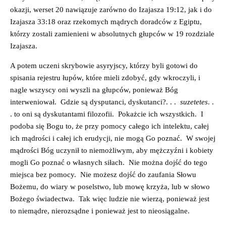
okazji, werset 20 nawiązuje zarówno do Izajasza 19:12, jak i do
Izajasza 33:18 oraz rzekomych mądrych doradców z Egiptu,
którzy zostali zamienieni w absolutnych głupców w 19 rozdziale
Izajasza.
A potem uczeni skrybowie asyryjscy, którzy byli gotowi do
spisania rejestru łupów, które mieli zdobyć, gdy wkroczyli, i
nagle wszyscy oni wyszli na głupców, ponieważ Bóg
interweniował. Gdzie są dysputanci, dyskutanci?. . .
suzetetes
. .
. to oni są dyskutantami filozofii. Pokażcie ich wszystkich. I
podoba się Bogu to, że przy pomocy całego ich intelektu, całej
ich mądrości i całej ich erudycji, nie mogą Go poznać. W swojej
mądrości Bóg uczynił to niemożliwym, aby mężczyźni i kobiety
mogli Go poznać o własnych siłach. Nie można dojść do tego
miejsca bez pomocy. Nie możesz dojść do zaufania Słowu
Bożemu, do wiary w poselstwo, lub mowę krzyża, lub w słowo
Bożego świadectwa. Tak więc ludzie nie wierzą, ponieważ jest
to niemądre, nierozsądne i ponieważ jest to nieosiągalne.