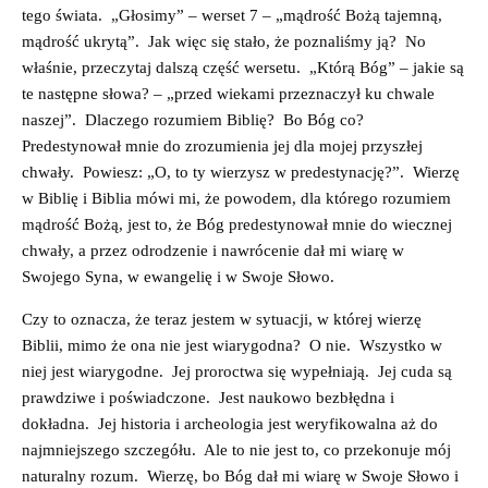
tego świata. „Głosimy” – werset 7 – „mądrość Bożą tajemną,
mądrość ukrytą”. Jak więc się stało, że poznaliśmy ją? No
właśnie, przeczytaj dalszą część wersetu. „Którą Bóg” – jakie są
te następne słowa? – „przed wiekami przeznaczył ku chwale
naszej”. Dlaczego rozumiem Biblię? Bo Bóg co?
Predestynował mnie do zrozumienia jej dla mojej przyszłej
chwały. Powiesz: „O, to ty wierzysz w predestynację?”. Wierzę
w Biblię i Biblia mówi mi, że powodem, dla którego rozumiem
mądrość Bożą, jest to, że Bóg predestynował mnie do wiecznej
chwały, a przez odrodzenie i nawrócenie dał mi wiarę w
Swojego Syna, w ewangelię i w Swoje Słowo.
Czy to oznacza, że teraz jestem w sytuacji, w której wierzę
Biblii, mimo że ona nie jest wiarygodna? O nie. Wszystko w
niej jest wiarygodne. Jej proroctwa się wypełniają. Jej cuda są
prawdziwe i poświadczone. Jest naukowo bezbłędna i
dokładna. Jej historia i archeologia jest weryfikowalna aż do
najmniejszego szczegółu. Ale to nie jest to, co przekonuje mój
naturalny rozum. Wierzę, bo Bóg dał mi wiarę w Swoje Słowo i