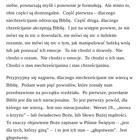
siebie, powtarzają myśli i ponownie je formułują. Ale mimo to,
obie części są dostrzegalne. Część pierwsza – dlaczego
niechrześcijanie odrzucają Biblię. Część druga, dlaczego
chrześcijanie akceptują Biblię. I już na wstępie powiem, że nie
mówi się tu nic o dowodach, nie mówi się nic o ludzkim
rozumie, nie mówi się nic o tym, jak manipulować ludzką wolą
lub jak poruszać ich emocje. Tu nie chodzi o dowody. Nie
chodzi o rozum. Nie chodzi o emocje. Tu chodzi o ich stan.
Chodzi o stan niechrześcijanina i stan chrześcijanina.
Przyjrzyjmy się najpierw, dlaczego niechrześcijanie nie wierzą w
Biblię. Podam wam pięć powodów, które zostały nam
przedstawione na początku rozdziału. Po pierwsze, przesłanie
Biblii jest dla nich nieracjonalne. To jest pierwszy powód, dla
którego nie wierzą. Jest ono nieracjonalne. Werset 18., „mowa
o krzyżu” – lub świadectwo Boże, lub Słowo Bożej mądrości.
To znaczy objawienie Boże zapisane w Piśmie Świętym – „jest
dla tych, którzy giną” – i to jest ich stan – „głupstwem”. Jest
głupstwem.