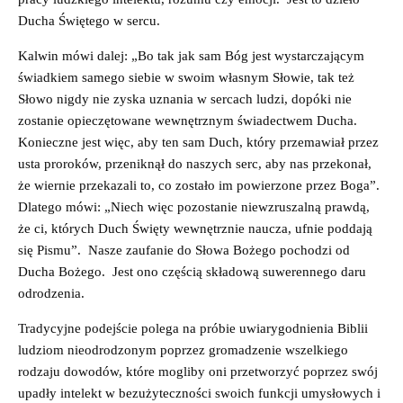
Ducha Świętego w sercu.
Kalwin mówi dalej: „Bo tak jak sam Bóg jest wystarczającym
świadkiem samego siebie w swoim własnym Słowie, tak też
Słowo nigdy nie zyska uznania w sercach ludzi, dopóki nie
zostanie opieczętowane wewnętrznym świadectwem Ducha.
Konieczne jest więc, aby ten sam Duch, który przemawiał przez
usta proroków, przeniknął do naszych serc, aby nas przekonał,
że wiernie przekazali to, co zostało im powierzone przez Boga”.
Dlatego mówi: „Niech więc pozostanie niewzruszalną prawdą,
że ci, których Duch Święty wewnętrznie naucza, ufnie poddają
się Pismu”. Nasze zaufanie do Słowa Bożego pochodzi od
Ducha Bożego. Jest ono częścią składową suwerennego daru
odrodzenia.
Tradycyjne podejście polega na próbie uwiarygodnienia Biblii
ludziom nieodrodzonym poprzez gromadzenie wszelkiego
rodzaju dowodów, które mogliby oni przetworzyć poprzez swój
upadły intelekt w bezużyteczności swoich funkcji umysłowych i