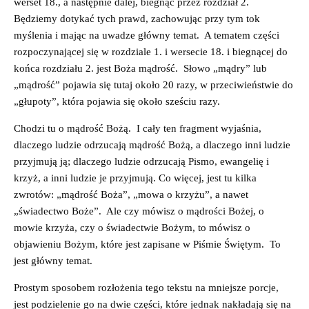
werset 18., a następnie dalej, biegnąc przez rozdział 2.
Będziemy dotykać tych prawd, zachowując przy tym tok
myślenia i mając na uwadze główny temat. A tematem części
rozpoczynającej się w rozdziale 1. i wersecie 18. i biegnącej do
końca rozdziału 2. jest Boża mądrość. Słowo „mądry” lub
„mądrość” pojawia się tutaj około 20 razy, w przeciwieństwie do
„głupoty”, która pojawia się około sześciu razy.
Chodzi tu o mądrość Bożą. I cały ten fragment wyjaśnia,
dlaczego ludzie odrzucają mądrość Bożą, a dlaczego inni ludzie
przyjmują ją; dlaczego ludzie odrzucają Pismo, ewangelię i
krzyż, a inni ludzie je przyjmują. Co więcej, jest tu kilka
zwrotów: „mądrość Boża”, „mowa o krzyżu”, a nawet
„świadectwo Boże”. Ale czy mówisz o mądrości Bożej, o
mowie krzyża, czy o świadectwie Bożym, to mówisz o
objawieniu Bożym, które jest zapisane w Piśmie Świętym. To
jest główny temat.
Prostym sposobem rozłożenia tego tekstu na mniejsze porcje,
jest podzielenie go na dwie części, które jednak nakładają się na