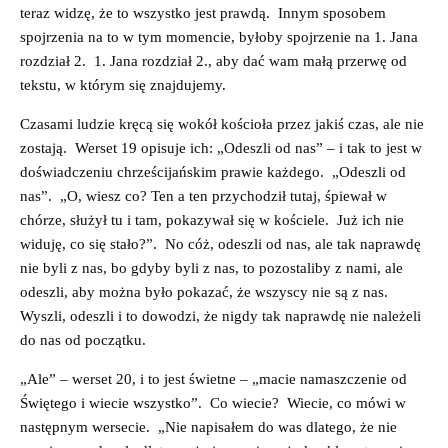
teraz widzę, że to wszystko jest prawdą. Innym sposobem
spojrzenia na to w tym momencie, byłoby spojrzenie na 1. Jana
rozdział 2. 1. Jana rozdział 2., aby dać wam małą przerwę od
tekstu, w którym się znajdujemy.
Czasami ludzie kręcą się wokół kościoła przez jakiś czas, ale nie
zostają. Werset 19 opisuje ich: „Odeszli od nas” – i tak to jest w
doświadczeniu chrześcijańskim prawie każdego. „Odeszli od
nas”. „O, wiesz co? Ten a ten przychodził tutaj, śpiewał w
chórze, służył tu i tam, pokazywał się w kościele. Już ich nie
widuję, co się stało?”. No cóż, odeszli od nas, ale tak naprawdę
nie byli z nas, bo gdyby byli z nas, to pozostaliby z nami, ale
odeszli, aby można było pokazać, że wszyscy nie są z nas.
Wyszli, odeszli i to dowodzi, że nigdy tak naprawdę nie należeli
do nas od początku.
„Ale” – werset 20, i to jest świetne – „macie namaszczenie od
Świętego i wiecie wszystko”. Co wiecie? Wiecie, co mówi w
następnym wersecie. „Nie napisałem do was dlatego, że nie