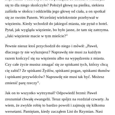
się to dla niego skończyło? Położył głowę na pieńku, siekiera
zalśniła w słońcu i oddzieliła jego głowę od ciała, a on spotkał
się ze swoim Panem. Wcześniej wielokrotnie przebywał w
więzieniu. Kiedy wchodził do jakiegoś miasta, nie pytał o hotel.
Pytał, jak wygląda więzienie, bo było jasne, że tam się zatrzyma.
„Jaki więzienie macie w tym mieście?”
Pewnie nieraz ktoś przychodził do niego i mówił: „Paweł,
dlaczego ty nie wyluzujesz? Naprawdę nie musi za każdym
razem kończyć się na więzieniu albo na wypędzeniu z miasta.
Czy całe życie musisz zmagać się ze spiskami tych, którzy chcą
cię zabić? Ze spiskami Żydów, spiskami pogan, spiskami tłumów
i spiskami przywódców? Naprawdę nie musi tak być. Możesz
zmienić parę rzeczy”.
Jak on to wszystko wytrzymał? Odpowiedź brzmi: Paweł
zrozumiał chwałę ewangelii. Teraz spójrz na rozdział czwarty. Ja
wiem, że zwykle robię to bardzo powoli i zajmuję się kilkoma
wersetami. Pamiętam, kiedy zacząłem List do Rzymian. Nasi