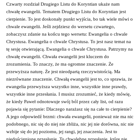
Czwarty rozdział Drugiego Listu do Koryntian ukaże nam
chwałę ewangelii. Tematem Drugiego Listu do Koryntian jest
cierpienie. To jest doskonały punkt wyjścia, bo tak wiele mówi o
chwale ewangelii. Jeśli zejdziesz do wersetu czwartego,
zobaczysz zdanie na końcu tego wersetu: Ewangelia o chwale
Chrystusa. Ewangelia o chwale Chrystusa. To jest nasz temat na
tę sesję otwierającą. Ewangelia o chwale Chrystusa. Patrzymy na
chwałę ewangelii. Chwała ewangelii jest kluczem do
zrozumienia. To znaczy, że ma ogromne znaczenie. Że
przewyższa naturę. Że jest nieodpartą rzeczywistością. Ma
niezrównane znaczenie. Chwałą ewangelii jest to, co sprawia, że
ewangelia przewyższa wszystko inne, wszystkie inne prawdy,
wszystkie inne przesłania. I musisz zrozumieć, że kiedy mówię,
że kiedy Paweł odnotowuje swój ból przez cały list, od razu
pojawia się pytanie: Dlaczego narażasz się na całe to cierpienie?
A jego odpowiedź brzmi: chwała ewangelii, ponieważ nie ma nic
podobnego, nic się do niej nie zbliża, nic jej nie dorówna, nic nie
wzbije się do jej poziomu, jej rangi, jej znaczenia. Jest to
niedoścignione przesłanie. To chwalebne przesłanie, które nie