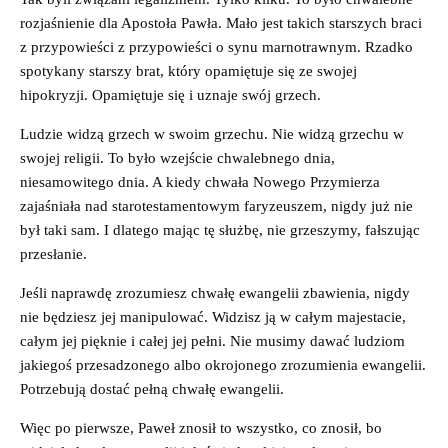
rozjaśnienie dla Apostoła Pawła. Mało jest takich starszych braci
z przypowieści z przypowieści o synu marnotrawnym. Rzadko
spotykany starszy brat, który opamiętuje się ze swojej
hipokryzji. Opamiętuje się i uznaje swój grzech.
Ludzie widzą grzech w swoim grzechu. Nie widzą grzechu w
swojej religii. To było wzejście chwalebnego dnia,
niesamowitego dnia. A kiedy chwała Nowego Przymierza
zajaśniała nad starotestamentowym faryzeuszem, nigdy już nie
był taki sam. I dlatego mając tę służbę, nie grzeszymy, fałszując
przesłanie.
Jeśli naprawdę zrozumiesz chwałę ewangelii zbawienia, nigdy
nie będziesz jej manipulować. Widzisz ją w całym majestacie,
całym jej pięknie i całej jej pełni. Nie musimy dawać ludziom
jakiegoś przesadzonego albo okrojonego zrozumienia ewangelii.
Potrzebują dostać pełną chwałę ewangelii.
Więc po pierwsze, Paweł znosił to wszystko, co znosił, bo