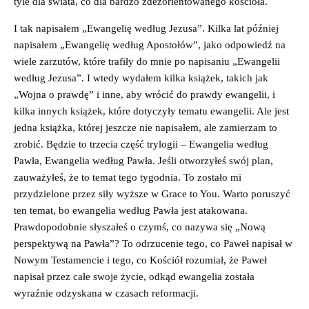
tyle dla świata, co dla bardzo zdezorientowanego kościoła.
I tak napisałem „Ewangelię według Jezusa”. Kilka lat później
napisałem „Ewangelię według Apostołów”, jako odpowiedź na
wiele zarzutów, które trafiły do mnie po napisaniu „Ewangelii
według Jezusa”. I wtedy wydałem kilka książek, takich jak
„Wojna o prawdę” i inne, aby wrócić do prawdy ewangelii, i
kilka innych książek, które dotyczyły tematu ewangelii. Ale jest
jedna książka, której jeszcze nie napisałem, ale zamierzam to
zrobić. Będzie to trzecia część trylogii – Ewangelia według
Pawła, Ewangelia według Pawła. Jeśli otworzyłeś swój plan,
zauważyłeś, że to temat tego tygodnia. To zostało mi
przydzielone przez siły wyższe w Grace to You. Warto poruszyć
ten temat, bo ewangelia według Pawła jest atakowana.
Prawdopodobnie słyszałeś o czymś, co nazywa się „Nową
perspektywą na Pawła”? To odrzucenie tego, co Paweł napisał w
Nowym Testamencie i tego, co Kościół rozumiał, że Paweł
napisał przez całe swoje życie, odkąd ewangelia została
wyraźnie odzyskana w czasach reformacji.