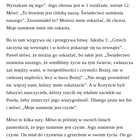
Wyrzekam się tego”. Jego obrona jest w 1 rozdziale, werset 12.
Mówi: „To bowiem jest chlubą naszą: Świadectwo sumienia
naszego”. Zrozumiałeś to? Możesz mnie oskarżać, ile chcesz.
Moje sumienie mnie nie oskarża.
Bo to tam wygrywa się i przegrywa bitwę. Jakuba 1: „Grzech
zaczyna się wewnątrz i w końcu pokazuje się na zewnątrz”.
Paweł mówi, że można go oskarżać, bo takie jest: „Świadectwo
sumienia naszego, że wiedliśmy życie na tym świecie, zwłaszcza
zaś między wami, w świątobliwości i czystości Bożej, nie w
cielesnej mądrości, lecz w łasce Bożej”. „Nie mogę powiedzieć
nic więcej wam, którzy mnie oskarżacie”. A w Koryncie byli
fałszywi nauczyciele, którzy rzucili się właśnie zaciekle na
Pawła, żeby zniszczyć jego wiarygodność. Dlatego pisze ten list
i mówi: „Moje sumienie jest czyste”.
Mówi to kilka razy. Mówi to później w swoich listach
pasterskich, że jego sumienie jest czyste. Jego sumienie jest
czyste. On miał do czynienia z grzechem w swoim życiu. On go