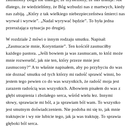
dlatego, że wiedzieliśmy, że Bóg wzbudzi nas z martwych, kiedy
nas zabiją. „Który z tak wielkiego niebezpieczeństwa śmierci nas
wyrwał i wyrwie”. „Nadal wyrywać będzie”. To była jedna
przerażająca sytuacja po drugiej.
W rozdziale 2 mówi o innym rodzaju smutku. Napisał:
„Zasmucacie mnie, Koryntianie”. Ten kościół zasmuciłby
każdego pastora. „Jeśli bowiem ja was zasmucam, to któż może
mnie rozweselić, jak nie ten, który przeze mnie jest
zasmucony?” A to właśnie napisałem, aby po przybyciu do was
nie doznać smutku od tych którzy mi radość sprawić winni, bo
jestem tego pewien co do was wszystkich, że radość moja jest
zarazem radością was wszystkich. Albowiem pisałem do was z
głębi utrapienia i zbolałego serca, wśród wielu łez. Innymi
słowy, sprawiacie mi ból, a ja sprawiam ból wam. To wszystko
jest smutnym doświadczeniem. Nie podoba mi się to, jak mnie
traktujecie i wy nie lubicie tego, jak ja was traktuję. To sprawia
głęboki ból serca.