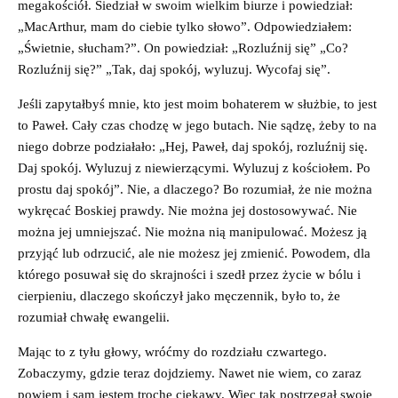
megakościół. Siedział w swoim wielkim biurze i powiedział:
„MacArthur, mam do ciebie tylko słowo”. Odpowiedziałem:
„Świetnie, słucham?”. On powiedział: „Rozluźnij się” „Co?
Rozluźnij się?” „Tak, daj spokój, wyluzuj. Wycofaj się”.
Jeśli zapytałbyś mnie, kto jest moim bohaterem w służbie, to jest
to Paweł. Cały czas chodzę w jego butach. Nie sądzę, żeby to na
niego dobrze podziałało: „Hej, Paweł, daj spokój, rozluźnij się.
Daj spokój. Wyluzuj z niewierzącymi. Wyluzuj z kościołem. Po
prostu daj spokój”. Nie, a dlaczego? Bo rozumiał, że nie można
wykręcać Boskiej prawdy. Nie można jej dostosowywać. Nie
można jej umniejszać. Nie można nią manipulować. Możesz ją
przyjąć lub odrzucić, ale nie możesz jej zmienić. Powodem, dla
którego posuwał się do skrajności i szedł przez życie w bólu i
cierpieniu, dlaczego skończył jako męczennik, było to, że
rozumiał chwałę ewangelii.
Mając to z tyłu głowy, wróćmy do rozdziału czwartego.
Zobaczymy, gdzie teraz dojdziemy. Nawet nie wiem, co zaraz
powiem i sam jestem trochę ciekawy. Więc tak postrzegał swoje