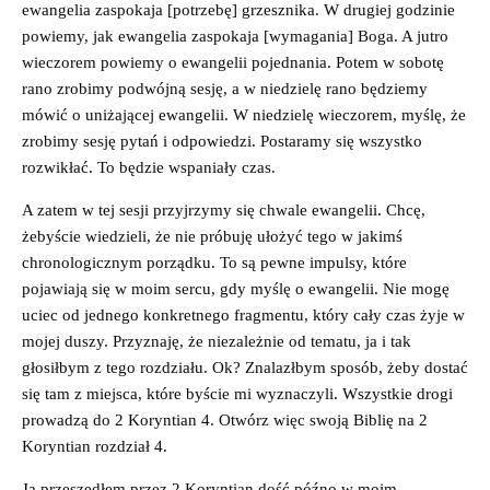
ewangelia zaspokaja [potrzebę] grzesznika. W drugiej godzinie
powiemy, jak ewangelia zaspokaja [wymagania] Boga. A jutro
wieczorem powiemy o ewangelii pojednania. Potem w sobotę
rano zrobimy podwójną sesję, a w niedzielę rano będziemy
mówić o uniżającej ewangelii. W niedzielę wieczorem, myślę, że
zrobimy sesję pytań i odpowiedzi. Postaramy się wszystko
rozwikłać. To będzie wspaniały czas.
A zatem w tej sesji przyjrzymy się chwale ewangelii. Chcę,
żebyście wiedzieli, że nie próbuję ułożyć tego w jakimś
chronologicznym porządku. To są pewne impulsy, które
pojawiają się w moim sercu, gdy myślę o ewangelii. Nie mogę
uciec od jednego konkretnego fragmentu, który cały czas żyje w
mojej duszy. Przyznaję, że niezależnie od tematu, ja i tak
głosiłbym z tego rozdziału. Ok? Znalazłbym sposób, żeby dostać
się tam z miejsca, które byście mi wyznaczyli. Wszystkie drogi
prowadzą do 2 Koryntian 4. Otwórz więc swoją Biblię na 2
Koryntian rozdział 4.
Ja przeszedłem przez 2 Koryntian dość późno w moim