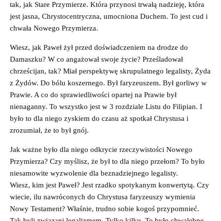
tak, jak Stare Przymierze. Która przynosi trwałą nadzieję, która
jest jasna, Chrystocentryczna, umocniona Duchem. To jest cud i
chwała Nowego Przymierza.
Wiesz, jak Paweł żył przed doświadczeniem na drodze do
Damaszku? W co angażował swoje życie? Prześladował
chrześcijan, tak? Miał perspektywę skrupulatnego legalisty, Żyda
z Żydów. Do bólu koszernego. Był faryzeuszem. Był gorliwy w
Prawie. A co do sprawiedliwości opartej na Prawie był
nienaganny. To wszystko jest w 3 rozdziale Listu do Filipian. I
było to dla niego zyskiem do czasu aż spotkał Chrystusa i
zrozumiał, że to był gnój.
Jak ważne było dla niego odkrycie rzeczywistości Nowego
Przymierza? Czy myślisz, że był to dla niego przełom? To było
niesamowite wyzwolenie dla beznadziejnego legalisty.
Wiesz, kim jest Paweł? Jest rzadko spotykanym konwertytą. Czy
wiecie, ilu nawróconych do Chrystusa faryzeuszy wymienia
Nowy Testament? Właśnie, trudno sobie kogoś przypomnieć.
Tak byli związani legalizmem. Tylko kilku. To było chwalebne