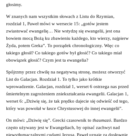
głosimy.
W znanych nam wszystkim słowach z Listu do Rzymian,
rozdział 1, Paweł mówi w wersecie 15: „gotów jestem
zwiastować ewangelię… Nie wstydzę się ewangelii, jest ona
bowiem mocą Bożą ku zbawieniu każdego, kto wierzy, najpierw
Żyda, potem Greka”. To porządek chronologiczny. Więc co
takiego głosił? Co takiego gotów był głosić? Co takiego miał
obowiązek głosić? Czym jest ta ewangelia?
Spójrzmy przez chwilę na negatywną stronę, możesz otworzyć
List do Galacjan. Rozdział 1. To tylko jako krótkie
wprowadzenie. Galacjan, rozdział 1, werset 6 ostrzega nas przed
śmiertelnym zagrożeniem zniekształcania ewangelii. Galacjan 1,
werset 6: „Dziwię się, że tak prędko dajecie się odwieść od tego,
który was powołał w łasce Chrystusowej do innej ewangelii”.
On mówi: „Dziwię się”. Grecki czasownik to
thaumazó
. Bardzo
często używany jest w Ewangeliach, by opisać zachwyt nad
niewytłumaczalnymi cudami Jezusa. Paweł uznaje za dosłownie