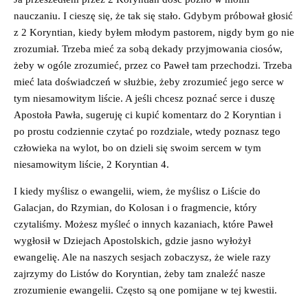
nauczaniu. I cieszę się, że tak się stało. Gdybym próbował głosić
z 2 Koryntian, kiedy byłem młodym pastorem, nigdy bym go nie
zrozumiał. Trzeba mieć za sobą dekady przyjmowania ciosów,
żeby w ogóle zrozumieć, przez co Paweł tam przechodzi. Trzeba
mieć lata doświadczeń w służbie, żeby zrozumieć jego serce w
tym niesamowitym liście. A jeśli chcesz poznać serce i duszę
Apostoła Pawła, sugeruję ci kupić komentarz do 2 Koryntian i
po prostu codziennie czytać po rozdziale, wtedy poznasz tego
człowieka na wylot, bo on dzieli się swoim sercem w tym
niesamowitym liście, 2 Koryntian 4.
I kiedy myślisz o ewangelii, wiem, że myślisz o Liście do
Galacjan, do Rzymian, do Kolosan i o fragmencie, który
czytaliśmy. Możesz myśleć o innych kazaniach, które Paweł
wygłosił w Dziejach Apostolskich, gdzie jasno wyłożył
ewangelię. Ale na naszych sesjach zobaczysz, że wiele razy
zajrzymy do Listów do Koryntian, żeby tam znaleźć nasze
zrozumienie ewangelii. Często są one pomijane w tej kwestii.