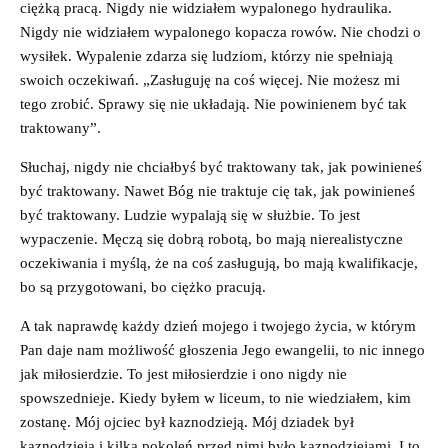
ciężką pracą. Nigdy nie widziałem wypalonego hydraulika.
Nigdy nie widziałem wypalonego kopacza rowów. Nie chodzi o
wysiłek. Wypalenie zdarza się ludziom, którzy nie spełniają
swoich oczekiwań. „Zasługuję na coś więcej. Nie możesz mi
tego zrobić. Sprawy się nie układają. Nie powinienem być tak
traktowany”.
Słuchaj, nigdy nie chciałbyś być traktowany tak, jak powinieneś
być traktowany. Nawet Bóg nie traktuje cię tak, jak powinieneś
być traktowany. Ludzie wypalają się w służbie. To jest
wypaczenie. Męczą się dobrą robotą, bo mają nierealistyczne
oczekiwania i myślą, że na coś zasługują, bo mają kwalifikacje,
bo są przygotowani, bo ciężko pracują.
A tak naprawdę każdy dzień mojego i twojego życia, w którym
Pan daje nam możliwość głoszenia Jego ewangelii, to nic innego
jak miłosierdzie. To jest miłosierdzie i ono nigdy nie
spowszednieje. Kiedy byłem w liceum, to nie wiedziałem, kim
zostanę. Mój ojciec był kaznodzieją. Mój dziadek był
kaznodzieją i kilka pokoleń przed nimi było kaznodziejami. I to