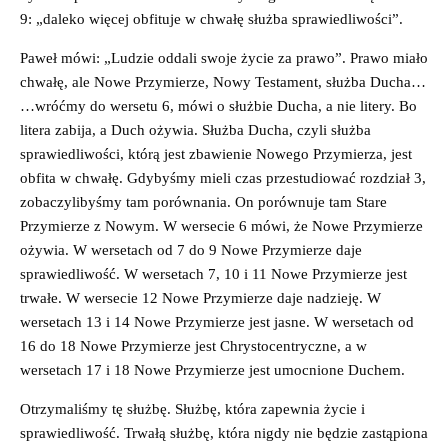
9: „daleko więcej obfituje w chwałę służba sprawiedliwości”.
Paweł mówi: „Ludzie oddali swoje życie za prawo”. Prawo miało
chwałę, ale Nowe Przymierze, Nowy Testament, służba Ducha…
…wróćmy do wersetu 6, mówi o służbie Ducha, a nie litery. Bo
litera zabija, a Duch ożywia. Służba Ducha, czyli służba
sprawiedliwości, którą jest zbawienie Nowego Przymierza, jest
obfita w chwałę. Gdybyśmy mieli czas przestudiować rozdział 3,
zobaczylibyśmy tam porównania. On porównuje tam Stare
Przymierze z Nowym. W wersecie 6 mówi, że Nowe Przymierze
ożywia. W wersetach od 7 do 9 Nowe Przymierze daje
sprawiedliwość. W wersetach 7, 10 i 11 Nowe Przymierze jest
trwałe. W wersecie 12 Nowe Przymierze daje nadzieję. W
wersetach 13 i 14 Nowe Przymierze jest jasne. W wersetach od
16 do 18 Nowe Przymierze jest Chrystocentryczne, a w
wersetach 17 i 18 Nowe Przymierze jest umocnione Duchem.
Otrzymaliśmy tę służbę. Służbę, która zapewnia życie i
sprawiedliwość. Trwałą służbę, która nigdy nie będzie zastąpiona