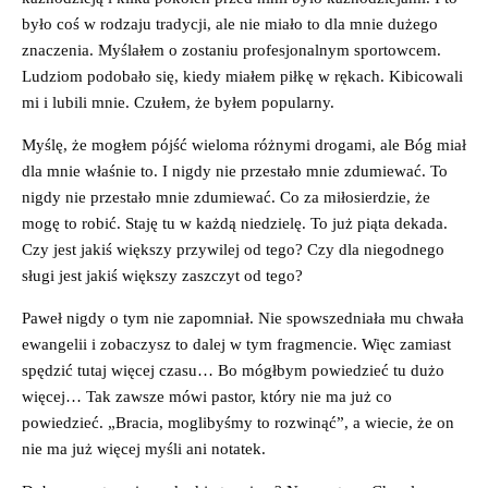
było coś w rodzaju tradycji, ale nie miało to dla mnie dużego
znaczenia. Myślałem o zostaniu profesjonalnym sportowcem.
Ludziom podobało się, kiedy miałem piłkę w rękach. Kibicowali
mi i lubili mnie. Czułem, że byłem popularny.
Myślę, że mogłem pójść wieloma różnymi drogami, ale Bóg miał
dla mnie właśnie to. I nigdy nie przestało mnie zdumiewać. To
nigdy nie przestało mnie zdumiewać. Co za miłosierdzie, że
mogę to robić. Staję tu w każdą niedzielę. To już piąta dekada.
Czy jest jakiś większy przywilej od tego? Czy dla niegodnego
sługi jest jakiś większy zaszczyt od tego?
Paweł nigdy o tym nie zapomniał. Nie spowszedniała mu chwała
ewangelii i zobaczysz to dalej w tym fragmencie. Więc zamiast
spędzić tutaj więcej czasu… Bo mógłbym powiedzieć tu dużo
więcej… Tak zawsze mówi pastor, który nie ma już co
powiedzieć. „Bracia, moglibyśmy to rozwinąć”, a wiecie, że on
nie ma już więcej myśli ani notatek.