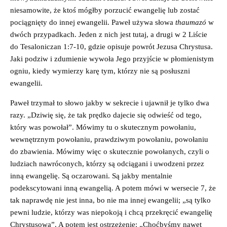
niesamowite, że ktoś mógłby porzucić ewangelię lub zostać
pociągnięty do innej ewangelii. Paweł używa słowa
thaumazó
w
dwóch przypadkach. Jeden z nich jest tutaj, a drugi w 2 Liście
do Tesaloniczan 1:7-10, gdzie opisuje powrót Jezusa Chrystusa.
Jaki podziw i zdumienie wywoła Jego przyjście w płomienistym
ogniu, kiedy wymierzy karę tym, którzy nie są posłuszni
ewangelii.
Paweł trzymał to słowo jakby w sekrecie i ujawnił je tylko dwa
razy. „Dziwię się, że tak prędko dajecie się odwieść od tego,
który was powołał”. Mówimy tu o skutecznym powołaniu,
wewnętrznym powołaniu, prawdziwym powołaniu, powołaniu
do zbawienia. Mówimy więc o skutecznie powołanych, czyli o
ludziach nawróconych, którzy są odciągani i uwodzeni przez
inną ewangelię. Są oczarowani. Są jakby mentalnie
podekscytowani inną ewangelią. A potem mówi w wersecie 7, że
tak naprawdę nie jest inna, bo nie ma innej ewangelii; „są tylko
pewni ludzie, którzy was niepokoją i chcą przekręcić ewangelię
Chrystusową”. A potem jest ostrzeżenie: „Choćbyśmy nawet