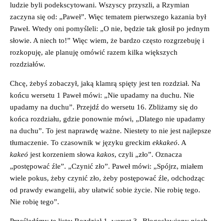
ludzie byli podekscytowani. Wszyscy przyszli, a Rzymian
zaczyna się od: „Paweł”. Więc tematem pierwszego kazania był
Paweł. Wtedy oni pomyśleli: „O nie, będzie tak głosił po jednym
słowie. A niech to!” Więc wiem, że bardzo często rozgrzebuję i
rozkopuję, ale planuję omówić razem kilka większych
rozdziałów.
Chcę, żebyś zobaczył, jaką klamrą spięty jest ten rozdział. Na
końcu wersetu 1 Paweł mówi: „Nie upadamy na duchu. Nie
upadamy na duchu”. Przejdź do wersetu 16. Zbliżamy się do
końca rozdziału, gdzie ponownie mówi, „Dlatego nie upadamy
na duchu”. To jest naprawdę ważne. Niestety to nie jest najlepsze
tłumaczenie. To czasownik w języku greckim
ekkakeó
. A
kakeó
jest korzeniem słowa
kakos
, czyli „zło”. Oznacza
„postępować źle”. „Czynić zło”. Paweł mówi: „Spójrz, miałem
wiele pokus, żeby czynić zło, żeby postępować źle, odchodząc
od prawdy ewangelii, aby ułatwić sobie życie. Nie robię tego.
Nie robię tego”.
Prześledźmy tę listę: Rozdział 1, werset 3 „Błogosławiony niech