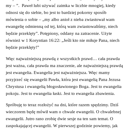
my – ”. Paweł lubi używać zaimka w liczbie mnogiej, kiedy
odnosi się do siebie, bo jest to bardziej pokorny sposób
mówienia o sobie – „my albo anioł z nieba zwiastował wam
ewangelię odmienną od tej, którą wam zwiastowaliśmy, niech
będzie przeklęty”. Potępiony, oddany na zatracenie. Użyte
również w 1 Koryntian 16:22: „Jeśli kto nie miłuje Pana, niech
będzie przeklęty!”
Więc najważniejszą prawdą z wszystkich prawd… cała prawda
jest ważna, cała prawda ma znaczenie, ale najważniejszą prawdą
jest ewangelia. Ewangelia jest najważniejsza. Więc mamy
przyjrzeć się ewangelii Pawła, która jest ewangelią Pana Jezusa
Chrystusa i ewangelią błogosławionego Boga. Jest to ewangelia
pokoju. Jest to ewangelia łaski. Jest to ewangelia zbawienia.
Spróbuję to teraz rozłożyć na dni, które razem spędzimy. Dziś
wieczorem będę mówił wam o chwale ewangelii. O chwalebnej
ewangelii. Jutro rano zrobię dwie sesje na ten sam temat. O
zaspokajającej ewangelii. W pierwszej godzinie powiemy, jak