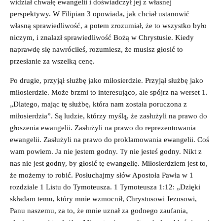
widział chwałę ewangelii i doświadczył jej z własnej
perspektywy. W Filipian 3 opowiada, jak chciał ustanowić
własną sprawiedliwość, a potem zrozumiał, że to wszystko było
niczym, i znalazł sprawiedliwość Bożą w Chrystusie. Kiedy
naprawdę się nawróciłeś, rozumiesz, że musisz głosić to
przesłanie za wszelką cenę.
Po drugie, przyjął służbę jako miłosierdzie. Przyjął służbę jako
miłosierdzie. Może brzmi to interesująco, ale spójrz na werset 1.
„Dlatego, mając tę służbę, która nam została poruczona z
miłosierdzia”. Są ludzie, którzy myślą, że zasłużyli na prawo do
głoszenia ewangelii. Zasłużyli na prawo do reprezentowania
ewangelii. Zasłużyli na prawo do proklamowania ewangelii. Coś
wam powiem. Ja nie jestem godny. Ty nie jesteś godny. Nikt z
nas nie jest godny, by głosić tę ewangelię. Miłosierdziem jest to,
że możemy to robić. Posłuchajmy słów Apostoła Pawła w 1
rozdziale 1 Listu do Tymoteusza. 1 Tymoteusza 1:12: „Dzięki
składam temu, który mnie wzmocnił, Chrystusowi Jezusowi,
Panu naszemu, za to, że mnie uznał za godnego zaufania,