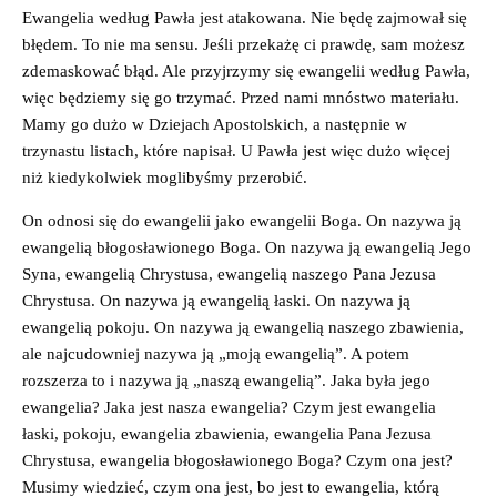
Ewangelia według Pawła jest atakowana. Nie będę zajmował się
błędem. To nie ma sensu. Jeśli przekażę ci prawdę, sam możesz
zdemaskować błąd. Ale przyjrzymy się ewangelii według Pawła,
więc będziemy się go trzymać. Przed nami mnóstwo materiału.
Mamy go dużo w Dziejach Apostolskich, a następnie w
trzynastu listach, które napisał. U Pawła jest więc dużo więcej
niż kiedykolwiek moglibyśmy przerobić.
On odnosi się do ewangelii jako ewangelii Boga. On nazywa ją
ewangelią błogosławionego Boga. On nazywa ją ewangelią Jego
Syna, ewangelią Chrystusa, ewangelią naszego Pana Jezusa
Chrystusa. On nazywa ją ewangelią łaski. On nazywa ją
ewangelią pokoju. On nazywa ją ewangelią naszego zbawienia,
ale najcudowniej nazywa ją „moją ewangelią”. A potem
rozszerza to i nazywa ją „naszą ewangelią”. Jaka była jego
ewangelia? Jaka jest nasza ewangelia? Czym jest ewangelia
łaski, pokoju, ewangelia zbawienia, ewangelia Pana Jezusa
Chrystusa, ewangelia błogosławionego Boga? Czym ona jest?
Musimy wiedzieć, czym ona jest, bo jest to ewangelia, którą