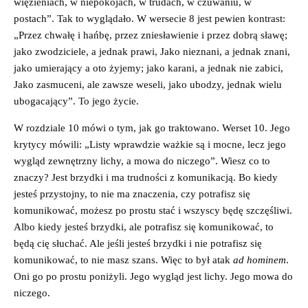
więzieniach, w niepokojach, w trudach, w czuwaniu, w
postach”. Tak to wyglądało. W wersecie 8 jest pewien kontrast:
„Przez chwałę i hańbę, przez zniesławienie i przez dobrą sławę;
jako zwodziciele, a jednak prawi, Jako nieznani, a jednak znani,
jako umierający a oto żyjemy; jako karani, a jednak nie zabici,
Jako zasmuceni, ale zawsze weseli, jako ubodzy, jednak wielu
ubogacający”. To jego życie.
W rozdziale 10 mówi o tym, jak go traktowano. Werset 10. Jego
krytycy mówili: „Listy wprawdzie ważkie są i mocne, lecz jego
wygląd zewnętrzny lichy, a mowa do niczego”. Wiesz co to
znaczy? Jest brzydki i ma trudności z komunikacją. Bo kiedy
jesteś przystojny, to nie ma znaczenia, czy potrafisz się
komunikować, możesz po prostu stać i wszyscy będę szczęśliwi.
Albo kiedy jesteś brzydki, ale potrafisz się komunikować, to
będą cię słuchać. Ale jeśli jesteś brzydki i nie potrafisz się
komunikować, to nie masz szans. Więc to był atak
ad
hominem
.
Oni go po prostu poniżyli. Jego wygląd jest lichy. Jego mowa do
niczego.