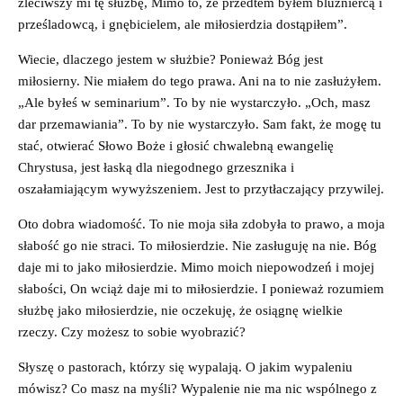
zleciwszy mi tę służbę, Mimo to, że przedtem byłem bluźniercą i
prześladowcą, i gnębicielem, ale miłosierdzia dostąpiłem”.
Wiecie, dlaczego jestem w służbie? Ponieważ Bóg jest
miłosierny. Nie miałem do tego prawa. Ani na to nie zasłużyłem.
„Ale byłeś w seminarium”. To by nie wystarczyło. „Och, masz
dar przemawiania”. To by nie wystarczyło. Sam fakt, że mogę tu
stać, otwierać Słowo Boże i głosić chwalebną ewangelię
Chrystusa, jest łaską dla niegodnego grzesznika i
oszałamiającym wywyższeniem. Jest to przytłaczający przywilej.
Oto dobra wiadomość. To nie moja siła zdobyła to prawo, a moja
słabość go nie straci. To miłosierdzie. Nie zasługuję na nie. Bóg
daje mi to jako miłosierdzie. Mimo moich niepowodzeń i mojej
słabości, On wciąż daje mi to miłosierdzie. I ponieważ rozumiem
służbę jako miłosierdzie, nie oczekuję, że osiągnę wielkie
rzeczy. Czy możesz to sobie wyobrazić?
Słyszę o pastorach, którzy się wypalają. O jakim wypaleniu
mówisz? Co masz na myśli? Wypalenie nie ma nic wspólnego z