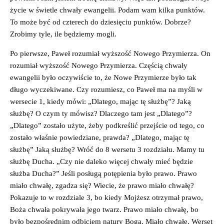
życie w świetle chwały ewangelii. Podam wam kilka punktów.
To może być od czterech do dziesięciu punktów. Dobrze?
Zrobimy tyle, ile będziemy mogli.
Po pierwsze, Paweł rozumiał wyższość Nowego Przymierza. On
rozumiał wyższość Nowego Przymierza. Częścią chwały
ewangelii było oczywiście to, że Nowe Przymierze było tak
długo wyczekiwane. Czy rozumiesz, co Paweł ma na myśli w
wersecie 1, kiedy mówi: „Dlatego, mając tę służbę”? Jaką
służbę? O czym ty mówisz? Dlaczego tam jest „Dlatego”?
„Dlatego” zostało użyte, żeby podkreślić przejście od tego, co
zostało właśnie powiedziane, prawda? „Dlatego, mając tę
służbę” Jaką służbę? Wróć do 8 wersetu 3 rozdziału. Mamy tu
służbę Ducha. „Czy nie daleko więcej chwały mieć będzie
służba Ducha?” Jeśli posługą potępienia było prawo. Prawo
miało chwałę, zgadza się? Wiecie, że prawo miało chwałę?
Pokazuje to w rozdziale 3, bo kiedy Mojżesz otrzymał prawo,
Boża chwała pokrywała jego twarz. Prawo miało chwałę, bo
było bezpośrednim odbiciem natury Boga. Miało chwałę. Werset