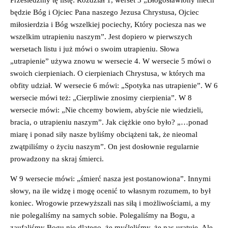
będzie Bóg i Ojciec Pana naszego Jezusa Chrystusa, Ojciec
miłosierdzia i Bóg wszelkiej pociechy, Który pociesza nas we
wszelkim utrapieniu naszym”. Jest dopiero w pierwszych
wersetach listu i już mówi o swoim utrapieniu. Słowa
„utrapienie” używa znowu w wersecie 4. W wersecie 5 mówi o
swoich cierpieniach. O cierpieniach Chrystusa, w których ma
obfity udział. W wersecie 6 mówi: „Spotyka nas utrapienie”. W 6
wersecie mówi też: „Cierpliwie znosimy cierpienia”. W 8
wersecie mówi: „Nie chcemy bowiem, abyście nie wiedzieli,
bracia, o utrapieniu naszym”. Jak ciężkie ono było? „…ponad
miarę i ponad siły nasze byliśmy obciążeni tak, że nieomal
zwątpiliśmy o życiu naszym”. On jest dosłownie regularnie
prowadzony na skraj śmierci.
W 9 wersecie mówi: „śmierć nasza jest postanowiona”. Innymi
słowy, na ile widzę i mogę ocenić to własnym rozumem, to był
koniec. Wrogowie przewyższali nas siłą i możliwościami, a my
nie polegaliśmy na samych sobie. Polegaliśmy na Bogu, a
zaufaliśmy Bogu nie dlatego, że myśleliśmy, że nas uratuje. Ale