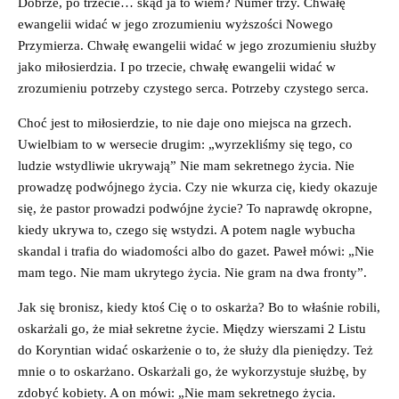
Dobrze, po trzecie… skąd ja to wiem? Numer trzy. Chwałę
ewangelii widać w jego zrozumieniu wyższości Nowego
Przymierza. Chwałę ewangelii widać w jego zrozumieniu służby
jako miłosierdzia. I po trzecie, chwałę ewangelii widać w
zrozumieniu potrzeby czystego serca. Potrzeby czystego serca.
Choć jest to miłosierdzie, to nie daje ono miejsca na grzech.
Uwielbiam to w wersecie drugim: „wyrzekliśmy się tego, co
ludzie wstydliwie ukrywają” Nie mam sekretnego życia. Nie
prowadzę podwójnego życia. Czy nie wkurza cię, kiedy okazuje
się, że pastor prowadzi podwójne życie? To naprawdę okropne,
kiedy ukrywa to, czego się wstydzi. A potem nagle wybucha
skandal i trafia do wiadomości albo do gazet. Paweł mówi: „Nie
mam tego. Nie mam ukrytego życia. Nie gram na dwa fronty”.
Jak się bronisz, kiedy ktoś Cię o to oskarża? Bo to właśnie robili,
oskarżali go, że miał sekretne życie. Między wierszami 2 Listu
do Koryntian widać oskarżenie o to, że służy dla pieniędzy. Też
mnie o to oskarżano. Oskarżali go, że wykorzystuje służbę, by
zdobyć kobiety. A on mówi: „Nie mam sekretnego życia.