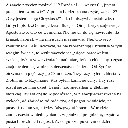
A znacie przecież rozdział 11? Rozdział 11, werset 6: „jestem
prostakiem w mowie”. A potem bardzo znana część, werset 23:
„Czy jestem sługą Chrystusa?” Jak ci fałszywi apostołowie, o
których pisał. „Oto moje kwalifikacje”. Oto jak wykazuje swoje
Apostolstwo. Oto co wymienia. Nie mówi, ilu się nawróciło, ile
książek napisał, w ilu miejscach przemawiał. Nie. Oto jego
kwalifikacje. Jeśli uważacie, że nie reprezentuję Chrystusa w tym
wrogim świecie, to wytłumaczcie to: „więcej pracowałem,
częściej byłem w więzieniach, nad miarę byłem chłostany, często
znajdowałem się w niebezpieczeństwie śmierci. Od Żydów
otrzymałem pięć razy po 39 uderzeń. Trzy razy byłem chłostany.
Zrobili mi to Rzymianie. Raz byłem kamienowany. Trzy razy
rozbił się ze mną okręt. Dzień i noc spędziłem w głębinie
morskiej. Byłem często w podróżach, w niebezpieczeństwach na
rzekach, od zbójców, od rodaków, od pogan. w mieście, na
pustyni, na morzu, między fałszywymi braćmi. W trudzie i
znoju, często w niedosypianiu, w głodzie i pragnieniu, często w
postach, w zimie i nagości. A, co gorsze, poza tym codzienna