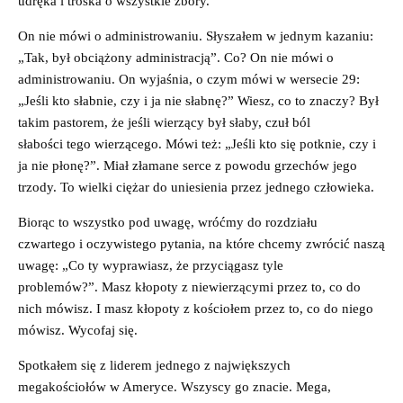
udręka i troska o wszystkie zbory.
On nie mówi o administrowaniu. Słyszałem w jednym kazaniu:
„Tak, był obciążony administracją”. Co? On nie mówi o
administrowaniu. On wyjaśnia, o czym mówi w wersecie 29:
„Jeśli kto słabnie, czy i ja nie słabnę?” Wiesz, co to znaczy? Był
takim pastorem, że jeśli wierzący był słaby, czuł ból
słabości tego wierzącego. Mówi też: „Jeśli kto się potknie, czy i
ja nie płonę?”. Miał złamane serce z powodu grzechów jego
trzody. To wielki ciężar do uniesienia przez jednego człowieka.
Biorąc to wszystko pod uwagę, wróćmy do rozdziału
czwartego i oczywistego pytania, na które chcemy zwrócić naszą
uwagę: „Co ty wyprawiasz, że przyciągasz tyle
problemów?”. Masz kłopoty z niewierzącymi przez to, co do
nich mówisz. I masz kłopoty z kościołem przez to, co do niego
mówisz. Wycofaj się.
Spotkałem się z liderem jednego z największych
megakościołów w Ameryce. Wszyscy go znacie. Mega,