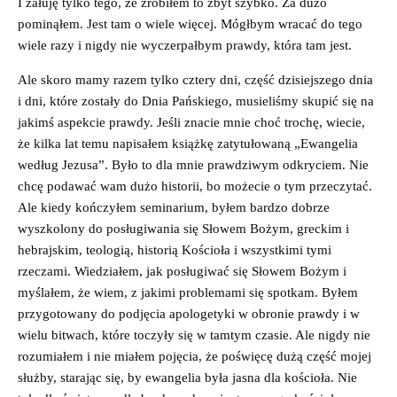
I żałuję tylko tego, że zrobiłem to zbyt szybko. Za dużo
pominąłem. Jest tam o wiele więcej. Mógłbym wracać do tego
wiele razy i nigdy nie wyczerpałbym prawdy, która tam jest.
Ale skoro mamy razem tylko cztery dni, część dzisiejszego dnia
i dni, które zostały do Dnia Pańskiego, musieliśmy skupić się na
jakimś aspekcie prawdy. Jeśli znacie mnie choć trochę, wiecie,
że kilka lat temu napisałem książkę zatytułowaną „Ewangelia
według Jezusa”. Było to dla mnie prawdziwym odkryciem. Nie
chcę podawać wam dużo historii, bo możecie o tym przeczytać.
Ale kiedy kończyłem seminarium, byłem bardzo dobrze
wyszkolony do posługiwania się Słowem Bożym, greckim i
hebrajskim, teologią, historią Kościoła i wszystkimi tymi
rzeczami. Wiedziałem, jak posługiwać się Słowem Bożym i
myślałem, że wiem, z jakimi problemami się spotkam. Byłem
przygotowany do podjęcia apologetyki w obronie prawdy i w
wielu bitwach, które toczyły się w tamtym czasie. Ale nigdy nie
rozumiałem i nie miałem pojęcia, że poświęcę dużą część mojej
służby, starając się, by ewangelia była jasna dla kościoła. Nie