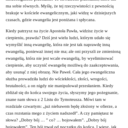
ma sobie równych. Myślę, że tej rzeczywistości z pewnością
brakuje w kościele ewangelicznym, jaki widzę w dzisiejszych
czasach, gdzie ewangelia jest poniżana i spłycana.
Kiedy patrzysz na życie Apostoła Pawła, widzisz życie w
cierpieniu, prawda? Dziś jest wielu ludzi, którym udało się
wymyślić inną ewangelię, która nie jest tak naprawdę inną
ewangelią, ponieważ innej nie ma; ale oni przyszli ze zmienioną
ewangelią, która nie jest wcale ewangelią, by wyeliminować
cierpienie, aby uczynić ewangelię możliwą do zaakceptowania,
aby usunąć z niej obrazę. Nie Paweł. Cała jego ewangeliczna
służba prowadziła ludzi do wściekłości, złości, wrogości,
brutalności, a on nigdy nie manipulował przesłaniem. Kiedy
zbliżał się do końca swojego życia, słyszymy jego pożegnanie,
znane nam słowa z 2 Listu do Tymoteusza. Mówi tam w
rozdziale czwartym: „już niebawem będę złożony w ofierze, a
czas rozstania mego z życiem nadszedł”. A czy pamiętasz te
słowa? „Dobry bój … ” co? … bojowałem”. „Dobry bój
bojowałem”. Ten bój trwał od początku do końca. I wiesz, jak