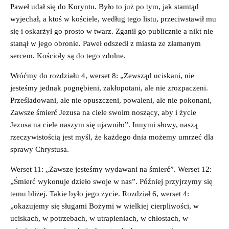
Paweł udał się do Koryntu. Było to już po tym, jak stamtąd
wyjechał, a ktoś w kościele, według tego listu, przeciwstawił mu
się i oskarżył go prosto w twarz. Zganił go publicznie a nikt nie
stanął w jego obronie. Paweł odszedł z miasta ze złamanym
sercem. Kościoły są do tego zdolne.
Wróćmy do rozdziału 4, werset 8: „Zewsząd uciskani, nie
jesteśmy jednak pognębieni, zakłopotani, ale nie zrozpaczeni.
Prześladowani, ale nie opuszczeni, powaleni, ale nie pokonani,
Zawsze śmierć Jezusa na ciele swoim noszący, aby i życie
Jezusa na ciele naszym się ujawniło”. Innymi słowy, naszą
rzeczywistością jest myśl, że każdego dnia możemy umrzeć dla
sprawy Chrystusa.
Werset 11: „Zawsze jesteśmy wydawani na śmierć”. Werset 12:
„Śmierć wykonuje dzieło swoje w nas”. Później przyjrzymy się
temu bliżej. Takie było jego życie. Rozdział 6, werset 4:
„okazujemy się sługami Bożymi w wielkiej cierpliwości, w
uciskach, w potrzebach, w utrapieniach, w chłostach, w