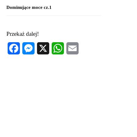
Dominujące moce cz.1
Przekaż dalej!
Facebook
Messenger
X
WhatsApp
Email