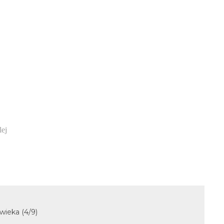
lej
ieka (4/9)