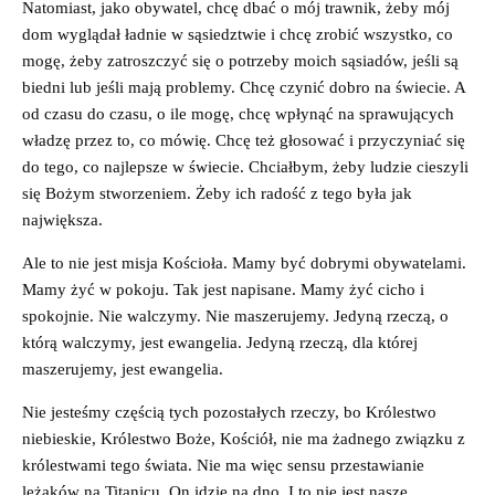
Natomiast, jako obywatel, chcę dbać o mój trawnik, żeby mój
dom wyglądał ładnie w sąsiedztwie i chcę zrobić wszystko, co
mogę, żeby zatroszczyć się o potrzeby moich sąsiadów, jeśli są
biedni lub jeśli mają problemy. Chcę czynić dobro na świecie. A
od czasu do czasu, o ile mogę, chcę wpłynąć na sprawujących
władzę przez to, co mówię. Chcę też głosować i przyczyniać się
do tego, co najlepsze w świecie. Chciałbym, żeby ludzie cieszyli
się Bożym stworzeniem. Żeby ich radość z tego była jak
największa.
Ale to nie jest misja Kościoła. Mamy być dobrymi obywatelami.
Mamy żyć w pokoju. Tak jest napisane. Mamy żyć cicho i
spokojnie. Nie walczymy. Nie maszerujemy. Jedyną rzeczą, o
którą walczymy, jest ewangelia. Jedyną rzeczą, dla której
maszerujemy, jest ewangelia.
Nie jesteśmy częścią tych pozostałych rzeczy, bo Królestwo
niebieskie, Królestwo Boże, Kościół, nie ma żadnego związku z
królestwami tego świata. Nie ma więc sensu przestawianie
leżaków na Titanicu. On idzie na dno. I to nie jest nasze