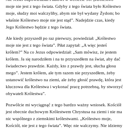
moje nie jest z tego świata. Gdyby z tego świata było Królestwo
moje, słudzy moi walczyliby, abym nie był wydany Żydom; bo
właśnie Królestwo moje nie jest stąd”. Nadejdzie czas, kiedy
Jego Królestwo będzie z tego świata.
Ale kiedy przyszedł po raz pierwszy, powiedział: „Królestwo
moje nie jest z tego świata”. Piłat zapytał: „A więc jesteś
królem?” Na co Jezus odpowiedział: „Sam mówisz, że jestem
królem. Ja się narodziłem i na to przyszedłem na świat, aby dać
świadectwo prawdzie. Każdy, kto z prawdy jest, słucha głosu
mego”. Jestem królem, ale tym razem nie przyszedłem, żeby
ustanowić królestwo na ziemi, ale żeby głosić prawdę, która jest
kluczowa dla Królestwa i wykonać pracę potrzebną, by stworzyć
obywateli Królestwa”.
Pozwólcie mi wyciągnąć z tego bardzo ważny wniosek. Kościół
jest obecnie duchowym Królestwem Chrystusa na ziemi i nie ma
nic wspólnego z ziemskimi królestwami. „Królestwo moje,
Kościół, nie jest z tego świata”. Więc nie walczymy. Nie idziemy