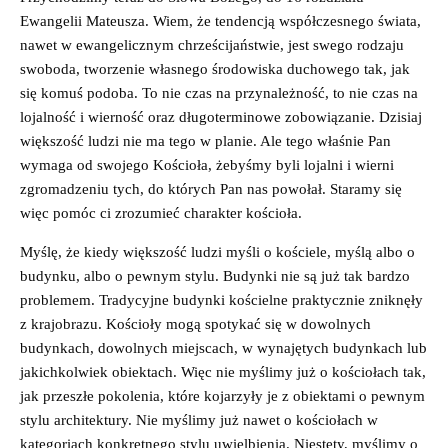
O
S
S
S
D
Ewangelii Mateusza. Wiem, że tendencją współczesnego świata,
E
O
O
C
nawet w ewangelicznym chrześcijaństwie, jest swego rodzaju
P
D
D
A
swoboda, tworzenie własnego środowiska duchowego tak, jak
I
E
E
S
S
S
się komuś podoba. To nie czas na przynależność, to nie czas na
T
O
L
lojalność i wierność oraz długoterminowe zobowiązanie. Dzisiaj
I
D
I
N
większość ludzi nie ma tego w planie. Ale tego właśnie Pan
E
S
F
wymaga od swojego Kościoła, żebyśmy byli lojalni i wierni
T
O
zgromadzeniu tych, do których Pan nas powołał. Staramy się
R
więc pomóc ci zrozumieć charakter kościoła.
M
A
Myślę, że kiedy większość ludzi myśli o kościele, myślą albo o
T
budynku, albo o pewnym stylu. Budynki nie są już tak bardzo
I
O
problemem. Tradycyjne budynki kościelne praktycznie zniknęły
N
z krajobrazu. Kościoły mogą spotykać się w dowolnych
budynkach, dowolnych miejscach, w wynajętych budynkach lub
jakichkolwiek obiektach. Więc nie myślimy już o kościołach tak,
jak przeszłe pokolenia, które kojarzyły je z obiektami o pewnym
stylu architektury. Nie myślimy już nawet o kościołach w
kategoriach konkretnego stylu uwielbienia. Niestety, myślimy o