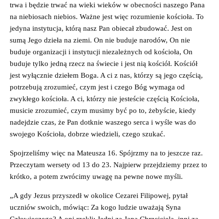
trwa i będzie trwać na wieki wieków w obecności naszego Pana
na niebiosach niebios. Ważne jest więc rozumienie kościoła. To
jedyna instytucja, którą nasz Pan obiecał zbudować. Jest on
sumą Jego dzieła na ziemi. On nie buduje narodów, On nie
buduje organizacji i instytucji niezależnych od kościoła, On
buduje tylko jedną rzecz na świecie i jest nią kościół. Kościół
jest wyłącznie dziełem Boga. A ci z nas, którzy są jego częścią,
potrzebują zrozumieć, czym jest i czego Bóg wymaga od
zwykłego kościoła. A ci, którzy nie jesteście częścią Kościoła,
musicie zrozumieć, czym musimy być po to, żebyście, kiedy
nadejdzie czas, że Pan dotknie waszego serca i wyśle was do
swojego Kościoła, dobrze wiedzieli, czego szukać.
Spojrzeliśmy więc na Mateusza 16. Spójrzmy na to jeszcze raz.
Przeczytam wersety od 13 do 23. Najpierw przejdziemy przez to
krótko, a potem zwrócimy uwagę na pewne nowe myśli.
„A gdy Jezus przyszedł w okolice Cezarei Filipowej, pytał
uczniów swoich, mówiąc: Za kogo ludzie uważają Syna
Człowieczego? A oni rzekli: Jedni za Jana Chrzciciela, inni za