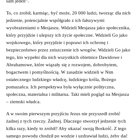
sam jeden”.
To, co zrobił, karmiąc, być może, 20 000 ludzi, tworząc dla nich
jedzenie, potencjalnie współgrało z ich fałszywymi
wyobrażeniami o Mesjaszu. Widzieli Mesjasza jako społecznika,
który przyjdzie i ulepszy ich życie społeczne. Widzieli Go jako
wojskowego, który przyjdzie i poprawi ich ochronę i
bezpieczeństwo przez zniszczenie ich wrogów. Widzieli Go jako
tego, kto wypełni dla nich wszystkich obietnice Dawidowe i
Abrahamowe, które wiązały się z rozwojem, dobrobytem,
bogactwem i pomyślnością. W zasadzie widzieli w Nim
ostatecznego ludzkiego władcę, ludzkiego króla, Bożego
pomazańca. Ich perspektywa była wyłącznie polityczna,
społeczna, materialna i militarna. Taki mieli pogląd na Mesjasza
– ziemski władca.
A w swoim pierwszym przyjściu Jezus nie przyszedł zrobić
żadnej z tych rzeczy. Żadnej. Dlaczego stworzył jedzenie tych
kilka razy, kiedy to zrobił? Aby ukazać swoją Boskość. Z tego
samego powodu chodził po wodzie i uzdrawiał ludzi, żeby dać