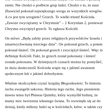
ziemi. Nie chodzi o podbicie grup ludzi. Chodzi o to, że nasz
Zbawiciel pokonał największego wroga ze wszystkich wrogów.
A co jest tym wrogiem? Grzech. To wielki triumf Kościoła.
„Zawsze zwyciężamy w Chrystusie” – 2 Koryntian 2, ponieważ
Chrystus zwyciężył grzech. To ogłasza Kościół.
On mówi: „Będę zabity przez religijnych przywódców Izraela i
zmartwychwstanę trzeciego dnia”. On pokonał grzech, a potem
pokonał śmierć. On pokonał grzech i zwyciężył śmierć. Więc to
definiuje Kościół. Fakt, że grzech został pokonany i śmierć
została pokonana. W dzisiejszych czasach można by pomyśleć,
że duża skuteczność Kościoła wiąże się z jakimś awansem
społecznym lub z jakimś dobrobytem.
Właśnie skończyłem czytać książkę
Błogosławieni
. To historia
ruchu ewangelii sukcesu. Historia tego ruchu. Jego pionierem
dawno temu był Phineas Quimby, który wymyślił bzdurę, że
mamy moc tworzenia własnego świata. To rozwinęło się aż do
dzisiaj, kiedy miliony ludzi są w kościołach, które, w takim czy