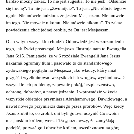
bardzo mocny zakaz. To nie jest sugestia. To nie jest: „Odsuńcie
się trochę”. To nie jest: „Zwolnijcie”. To jest: „Nie róbcie tego w
ogóle. Nie mówcie ludziom, że jestem Mesjaszem. Nie mówcie
im tego. Nie mówcie nikomu. Nie mówcie nikomu”. To zakaz
powiedzenia choć jednej osobie, że On jest Mesjaszem.
O co w tym wszystkim chodzi? Odpowiedź jest w zrozumieniu
tego, jak Żydzi postrzegali Mesjasza. Ilustruje nam to Ewangelia
Jana 6:15. Pamiętacie, że w 6 rozdziale Ewangelii Jana Jezus
nakarmił ogromny tłum i pasowało to do standardowego
żydowskiego poglądu na Mesjasza jako władcy, który miał
przyjść i wyeliminować wszystkich ich wrogów, wyeliminować
wszystkie ich problemy, zapewnić pokój, bezpieczeństwo,
ochronę, dobrobyt, a nawet jedzenie. I wprowadzić w życie
wszystkie obietnice przymierza Abrahamowego, Dawidowego, a
nawet nowego przymierza danego przez proroków. Więc kiedy
Jezus zrobił to, co zrobił, oni byli gotowi uczynić Go swoim
mesjańskim królem, werset 15: „poznawszy, że zamyślają
podejść, porwać go i obwołać królem, uszedł znowu na górę