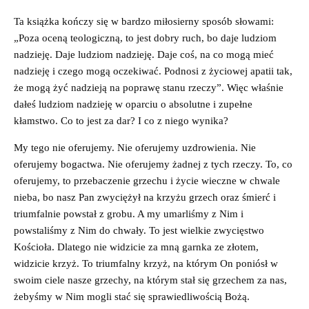
Ta książka kończy się w bardzo miłosierny sposób słowami:
„Poza oceną teologiczną, to jest dobry ruch, bo daje ludziom
nadzieję. Daje ludziom nadzieję. Daje coś, na co mogą mieć
nadzieję i czego mogą oczekiwać. Podnosi z życiowej apatii tak,
że mogą żyć nadzieją na poprawę stanu rzeczy”. Więc właśnie
dałeś ludziom nadzieję w oparciu o absolutne i zupełne
kłamstwo. Co to jest za dar? I co z niego wynika?
My tego nie oferujemy. Nie oferujemy uzdrowienia. Nie
oferujemy bogactwa. Nie oferujemy żadnej z tych rzeczy. To, co
oferujemy, to przebaczenie grzechu i życie wieczne w chwale
nieba, bo nasz Pan zwyciężył na krzyżu grzech oraz śmierć i
triumfalnie powstał z grobu. A my umarliśmy z Nim i
powstaliśmy z Nim do chwały. To jest wielkie zwycięstwo
Kościoła. Dlatego nie widzicie za mną garnka ze złotem,
widzicie krzyż. To triumfalny krzyż, na którym On poniósł w
swoim ciele nasze grzechy, na którym stał się grzechem za nas,
żebyśmy w Nim mogli stać się sprawiedliwością Bożą.