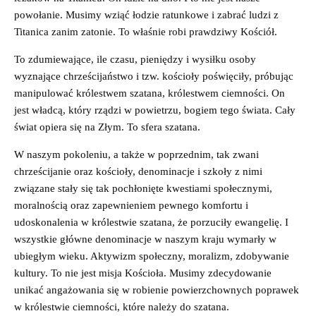
powołanie. Musimy wziąć łodzie ratunkowe i zabrać ludzi z
Titanica zanim zatonie. To właśnie robi prawdziwy Kościół.
To zdumiewające, ile czasu, pieniędzy i wysiłku osoby
wyznające chrześcijaństwo i tzw. kościoły poświęciły, próbując
manipulować królestwem szatana, królestwem ciemności. On
jest władcą, który rządzi w powietrzu, bogiem tego świata. Cały
świat opiera się na Złym. To sfera szatana.
W naszym pokoleniu, a także w poprzednim, tak zwani
chrześcijanie oraz kościoły, denominacje i szkoły z nimi
związane stały się tak pochłonięte kwestiami społecznymi,
moralnością oraz zapewnieniem pewnego komfortu i
udoskonalenia w królestwie szatana, że porzuciły ewangelię. I
wszystkie główne denominacje w naszym kraju wymarły w
ubiegłym wieku. Aktywizm społeczny, moralizm, zdobywanie
kultury. To nie jest misja Kościoła. Musimy zdecydowanie
unikać angażowania się w robienie powierzchownych poprawek
w królestwie ciemności, które należy do szatana.