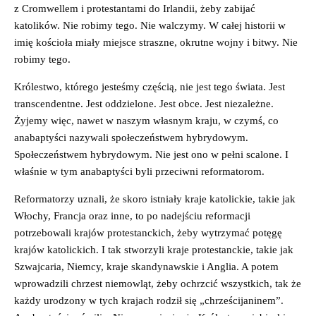
z Cromwellem i protestantami do Irlandii, żeby zabijać
katolików. Nie robimy tego. Nie walczymy. W całej historii w
imię kościoła miały miejsce straszne, okrutne wojny i bitwy. Nie
robimy tego.
Królestwo, którego jesteśmy częścią, nie jest tego świata. Jest
transcendentne. Jest oddzielone. Jest obce. Jest niezależne.
Żyjemy więc, nawet w naszym własnym kraju, w czymś, co
anabaptyści nazywali społeczeństwem hybrydowym.
Społeczeństwem hybrydowym. Nie jest ono w pełni scalone. I
właśnie w tym anabaptyści byli przeciwni reformatorom.
Reformatorzy uznali, że skoro istniały kraje katolickie, takie jak
Włochy, Francja oraz inne, to po nadejściu reformacji
potrzebowali krajów protestanckich, żeby wytrzymać potęgę
krajów katolickich. I tak stworzyli kraje protestanckie, takie jak
Szwajcaria, Niemcy, kraje skandynawskie i Anglia. A potem
wprowadzili chrzest niemowląt, żeby ochrzcić wszystkich, tak że
każdy urodzony w tych krajach rodził się „chrześcijaninem”.