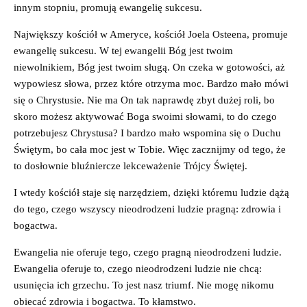
innym stopniu, promują ewangelię sukcesu.
Największy kościół w Ameryce, kościół Joela Osteena, promuje
ewangelię sukcesu. W tej ewangelii Bóg jest twoim
niewolnikiem, Bóg jest twoim sługą. On czeka w gotowości, aż
wypowiesz słowa, przez które otrzyma moc. Bardzo mało mówi
się o Chrystusie. Nie ma On tak naprawdę zbyt dużej roli, bo
skoro możesz aktywować Boga swoimi słowami, to do czego
potrzebujesz Chrystusa? I bardzo mało wspomina się o Duchu
Świętym, bo cała moc jest w Tobie. Więc zacznijmy od tego, że
to dosłownie bluźniercze lekceważenie Trójcy Świętej.
I wtedy kościół staje się narzędziem, dzięki któremu ludzie dążą
do tego, czego wszyscy nieodrodzeni ludzie pragną: zdrowia i
bogactwa.
Ewangelia nie oferuje tego, czego pragną nieodrodzeni ludzie.
Ewangelia oferuje to, czego nieodrodzeni ludzie nie chcą:
usunięcia ich grzechu. To jest nasz triumf. Nie mogę nikomu
obiecać zdrowia i bogactwa. To kłamstwo.