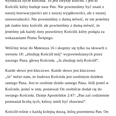
wyznacza życie kościoła. To jest zwykły kościół. I jest to
Kościół, który buduje nasz Pan. Nie powinniśmy być znani z
naszej innowacyjności ani z naszej wyjątkowości, ale z naszej
uniwersalności. Nie powinniśmy z dumą mówić, że nie jesteśmy
jak żaden inny kościół, ale powinniśmy z dumą mówić, że
jesteśmy jak każdy inny prawdziwy Kościół, który podąża za
wskazaniami Pisma Świętego.
Wróćmy teraz do Mateusza 16 i skupmy się tylko na słowach z
wersetu 18: „zbuduję Kościół mój” wypowiedzianych przez
naszego Pana, głowę Kościoła. „Ja zbuduję mój Kościół”.
Każde słowo jest kluczowe. Każde słowo jest kluczowe.
„Ja” mówi nam, że budowa Kościoła jest osobistym dziełem
samego Pana. Jest to osobiste dzieło samego Pana. Jeśli jesteś w
Kościele, jesteś w nim, ponieważ On osobiście dodał cię do
swojego Kościoła. Dzieje Apostolskie 2:47: „Pan zaś codziennie
pomnażał liczbę tych, którzy mieli być zbawieni”.
Kościół rośnie z każdą kolejną duszą, którą przemienia Pan. On