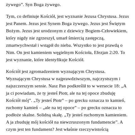
żywego”. Syn Boga żywego.
Tym, co definiuje Kościół, jest wyznanie Jezusa Chrystusa. Jezus
jest Panem. Jezus jest Synem Boga żywego. Jezus jest Świętym
Bożym. Jezus jest urodzonym z dziewicy Bogiem-Człowiekiem,
który nigdy nie zgrzeszył, umarł śmiercią zastępczą,
zmartwychwstał i wstąpił do nieba. Wszystko to jest prawdą o
Nim. On jest kamieniem węgielnym Kościoła, Efezjan 2:20. To
jest wyznanie, które identyfikuje Kościół.
Kościół jest zgromadzeniem wyznającym Chrystusa.
Wyznającym Chrystusa w najprawdziwszym, najczystszym i
najszczerszym sensie. Nasz Pan podkreślił to w wersecie 18: „A
ja ci powiadam, że ty jesteś Piotr, ale na tej opoce zbuduję
Kościół mój”. „Ty jesteś Piotr” – po grecku oznacza to kamień,
ruchomy kamień – „ale na tej opoce” – po grecku oznacza to
podłoże skalne. Solidną skałę. „Ty jesteś ruchomym kamieniem.
A ja zbuduję mój kościół na niewzruszonym fundamencie”. A
czym jest ten fundament? Jest właśnie rzeczywistością