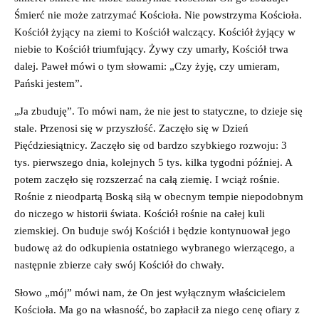
Śmierć nie może zatrzymać Kościoła. Nie powstrzyma Kościoła.
Kościół żyjący na ziemi to Kościół walczący. Kościół żyjący w
niebie to Kościół triumfujący. Żywy czy umarły, Kościół trwa
dalej. Paweł mówi o tym słowami: „Czy żyję, czy umieram,
Pański jestem”.
„Ja zbuduję”. To mówi nam, że nie jest to statyczne, to dzieje się
stale. Przenosi się w przyszłość. Zaczęło się w Dzień
Pięćdziesiątnicy. Zaczęło się od bardzo szybkiego rozwoju: 3
tys. pierwszego dnia, kolejnych 5 tys. kilka tygodni później. A
potem zaczęło się rozszerzać na całą ziemię. I wciąż rośnie.
Rośnie z nieodpartą Boską siłą w obecnym tempie niepodobnym
do niczego w historii świata. Kościół rośnie na całej kuli
ziemskiej. On buduje swój Kościół i będzie kontynuował jego
budowę aż do odkupienia ostatniego wybranego wierzącego, a
następnie zbierze cały swój Kościół do chwały.
Słowo „mój” mówi nam, że On jest wyłącznym właścicielem
Kościoła. Ma go na własność, bo zapłacił za niego cenę ofiary z