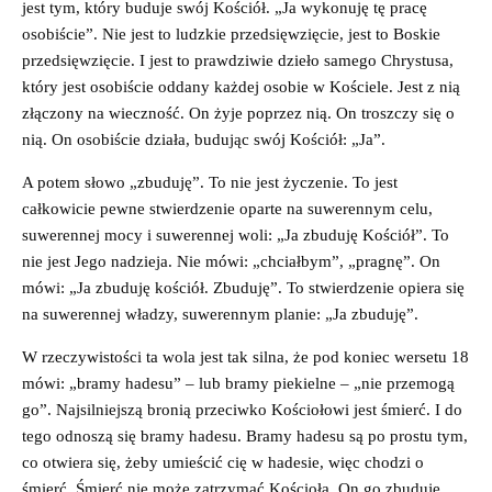
jest tym, który buduje swój Kościół. „Ja wykonuję tę pracę
osobiście”. Nie jest to ludzkie przedsięwzięcie, jest to Boskie
przedsięwzięcie. I jest to prawdziwie dzieło samego Chrystusa,
który jest osobiście oddany każdej osobie w Kościele. Jest z nią
złączony na wieczność. On żyje poprzez nią. On troszczy się o
nią. On osobiście działa, budując swój Kościół: „Ja”.
A potem słowo „zbuduję”. To nie jest życzenie. To jest
całkowicie pewne stwierdzenie oparte na suwerennym celu,
suwerennej mocy i suwerennej woli: „Ja zbuduję Kościół”. To
nie jest Jego nadzieja. Nie mówi: „chciałbym”, „pragnę”. On
mówi: „Ja zbuduję kościół. Zbuduję”. To stwierdzenie opiera się
na suwerennej władzy, suwerennym planie: „Ja zbuduję”.
W rzeczywistości ta wola jest tak silna, że pod koniec wersetu 18
mówi: „bramy hadesu” – lub bramy piekielne – „nie przemogą
go”. Najsilniejszą bronią przeciwko Kościołowi jest śmierć. I do
tego odnoszą się bramy hadesu. Bramy hadesu są po prostu tym,
co otwiera się, żeby umieścić cię w hadesie, więc chodzi o
śmierć. Śmierć nie może zatrzymać Kościoła. On go zbuduje.