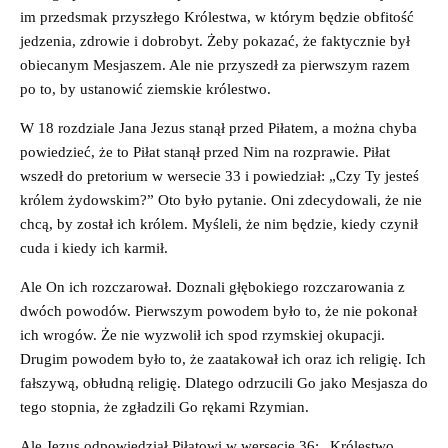
im przedsmak przyszłego Królestwa, w którym będzie obfitość
jedzenia, zdrowie i dobrobyt. Żeby pokazać, że faktycznie był
obiecanym Mesjaszem. Ale nie przyszedł za pierwszym razem
po to, by ustanowić ziemskie królestwo.
W 18 rozdziale Jana Jezus stanął przed Piłatem, a można chyba
powiedzieć, że to Piłat stanął przed Nim na rozprawie. Piłat
wszedł do pretorium w wersecie 33 i powiedział: „Czy Ty jesteś
królem żydowskim?” Oto było pytanie. Oni zdecydowali, że nie
chcą, by został ich królem. Myśleli, że nim będzie, kiedy czynił
cuda i kiedy ich karmił.
Ale On ich rozczarował. Doznali głębokiego rozczarowania z
dwóch powodów. Pierwszym powodem było to, że nie pokonał
ich wrogów. Że nie wyzwolił ich spod rzymskiej okupacji.
Drugim powodem było to, że zaatakował ich oraz ich religię. Ich
fałszywą, obłudną religię. Dlatego odrzucili Go jako Mesjasza do
tego stopnia, że zgładzili Go rękami Rzymian.
Ale Jezus odpowiedział Piłatowi w wersecie 36: „Królestwo