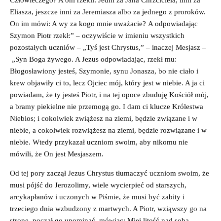
Eliasza, jeszcze inni za Jeremiasza albo za jednego z proroków.
On im mówi: A wy za kogo mnie uważacie? A odpowiadając
Szymon Piotr rzekł:” – oczywiście w imieniu wszystkich
pozostałych uczniów – „Tyś jest Chrystus,” – inaczej Mesjasz –
„Syn Boga żywego. A Jezus odpowiadając, rzekł mu:
Błogosławiony jesteś, Szymonie, synu Jonasza, bo nie ciało i
krew objawiły ci to, lecz Ojciec mój, który jest w niebie. A ja ci
powiadam, że ty jesteś Piotr, i na tej opoce zbuduję Kościół mój,
a bramy piekielne nie przemogą go. I dam ci klucze Królestwa
Niebios; i cokolwiek zwiążesz na ziemi, będzie związane i w
niebie, a cokolwiek rozwiążesz na ziemi, będzie rozwiązane i w
niebie. Wtedy przykazał uczniom swoim, aby nikomu nie
mówili, że On jest Mesjaszem.
Od tej pory zaczął Jezus Chrystus tłumaczyć uczniom swoim, że
musi pójść do Jerozolimy, wiele wycierpieć od starszych,
arcykapłanów i uczonych w Piśmie, że musi być zabity i
trzeciego dnia wzbudzony z martwych. A Piotr, wziąwszy go na
stronę, począł go upominać, mówiąc: Miej litość nad sobą,