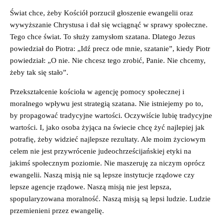
Świat chce, żeby Kościół porzucił głoszenie ewangelii oraz
wywyższanie Chrystusa i dał się wciągnąć w sprawy społeczne.
Tego chce świat. To służy zamysłom szatana. Dlatego Jezus
powiedział do Piotra: „Idź precz ode mnie, szatanie”, kiedy Piotr
powiedział: „O nie. Nie chcesz tego zrobić, Panie. Nie chcemy,
żeby tak się stało”.
Przekształcenie kościoła w agencję pomocy społecznej i
moralnego wpływu jest strategią szatana. Nie istniejemy po to,
by propagować tradycyjne wartości. Oczywiście lubię tradycyjne
wartości. I, jako osoba żyjąca na świecie chcę żyć najlepiej jak
potrafię, żeby widzieć najlepsze rezultaty. Ale moim życiowym
celem nie jest przywrócenie judeochrześcijańskiej etyki na
jakimś społecznym poziomie. Nie maszeruję za niczym oprócz
ewangelii. Naszą misją nie są lepsze instytucje rządowe czy
lepsze agencje rządowe. Naszą misją nie jest lepsza,
spopularyzowana moralność. Naszą misją są lepsi ludzie. Ludzie
przemienieni przez ewangelię.