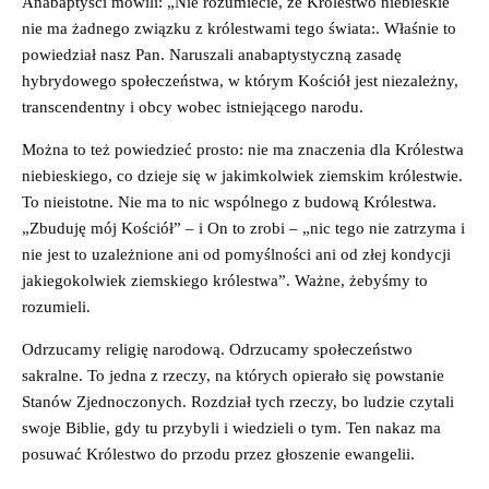
Anabaptyści mówili: „Nie rozumiecie, że Królestwo niebieskie
nie ma żadnego związku z królestwami tego świata:. Właśnie to
powiedział nasz Pan. Naruszali anabaptystyczną zasadę
hybrydowego społeczeństwa, w którym Kościół jest niezależny,
transcendentny i obcy wobec istniejącego narodu.
Można to też powiedzieć prosto: nie ma znaczenia dla Królestwa
niebieskiego, co dzieje się w jakimkolwiek ziemskim królestwie.
To nieistotne. Nie ma to nic wspólnego z budową Królestwa.
„Zbuduję mój Kościół” – i On to zrobi – „nic tego nie zatrzyma i
nie jest to uzależnione ani od pomyślności ani od złej kondycji
jakiegokolwiek ziemskiego królestwa”. Ważne, żebyśmy to
rozumieli.
Odrzucamy religię narodową. Odrzucamy społeczeństwo
sakralne. To jedna z rzeczy, na których opierało się powstanie
Stanów Zjednoczonych. Rozdział tych rzeczy, bo ludzie czytali
swoje Biblie, gdy tu przybyli i wiedzieli o tym. Ten nakaz ma
posuwać Królestwo do przodu przez głoszenie ewangelii.