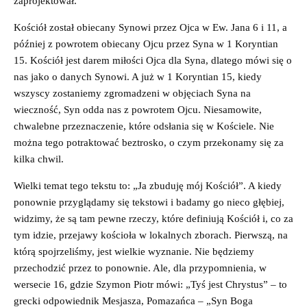
zaprojektował.
Kościół został obiecany Synowi przez Ojca w Ew. Jana 6 i 11, a
później z powrotem obiecany Ojcu przez Syna w 1 Koryntian
15. Kościół jest darem miłości Ojca dla Syna, dlatego mówi się o
nas jako o danych Synowi. A już w 1 Koryntian 15, kiedy
wszyscy zostaniemy zgromadzeni w objęciach Syna na
wieczność, Syn odda nas z powrotem Ojcu. Niesamowite,
chwalebne przeznaczenie, które odsłania się w Kościele. Nie
można tego potraktować beztrosko, o czym przekonamy się za
kilka chwil.
Wielki temat tego tekstu to: „Ja zbuduję mój Kościół”. A kiedy
ponownie przyglądamy się tekstowi i badamy go nieco głębiej,
widzimy, że są tam pewne rzeczy, które definiują Kościół i, co za
tym idzie, przejawy kościoła w lokalnych zborach. Pierwszą, na
którą spojrzeliśmy, jest wielkie wyznanie. Nie będziemy
przechodzić przez to ponownie. Ale, dla przypomnienia, w
wersecie 16, gdzie Szymon Piotr mówi: „Tyś jest Chrystus” – to
grecki odpowiednik Mesjasza, Pomazańca – „Syn Boga