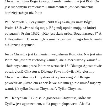
Chrystusa, Syna Boga żywego. Fundamentem nie jest Piotr. On
jest ruchomym kamieniem. Fundamentem jest coś znacznie
bardziej stałego niż Piotr.
W 1 Samuela 2:2 czytamy: „Nikt taką skałą jak nasz Bóg”.
Psalm 18:3: „Pan skałą moją, Bóg mój opoką moją, na której
polegam”. Psalm 18:32: „Kto jest skałą prócz Boga naszego?” A
1 Koryntian 3:11 mówi: „Nie można założyć innego fundamentu
niż Jezus Chrystus”.
Jezus Chrystus jest kamieniem węgielnym Kościoła. Nie jest nim
Piotr. Nie jest nim ruchomy kamień, ale niewzruszony kamień –
skała wyznana przez Piotra w wersecie 16. Dlatego Apostołowie
poszli głosić Chrystusa. Dlatego Paweł mówił: „My głosimy
Chrystusa. Głosimy Chrystusa ukrzyżowanego”. Dlatego
powiedział: „Uznałem za właściwe nic innego nie umieć między
wami, jak tylko Jezusa Chrystusa”. Tylko Chrystusa.
W 1 Koryntian 1 i 2 pisał o głoszeniu Chrystusa, które dla
Żydów jest zgorszeniem, a dla pogan głupstwem. Ale dla