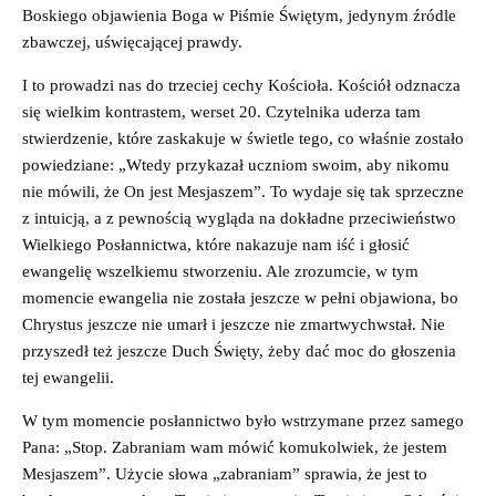
Boskiego objawienia Boga w Piśmie Świętym, jedynym źródle
zbawczej, uświęcającej prawdy.
I to prowadzi nas do trzeciej cechy Kościoła. Kościół odznacza
się wielkim kontrastem, werset 20. Czytelnika uderza tam
stwierdzenie, które zaskakuje w świetle tego, co właśnie zostało
powiedziane: „Wtedy przykazał uczniom swoim, aby nikomu
nie mówili, że On jest Mesjaszem”. To wydaje się tak sprzeczne
z intuicją, a z pewnością wygląda na dokładne przeciwieństwo
Wielkiego Posłannictwa, które nakazuje nam iść i głosić
ewangelię wszelkiemu stworzeniu. Ale zrozumcie, w tym
momencie ewangelia nie została jeszcze w pełni objawiona, bo
Chrystus jeszcze nie umarł i jeszcze nie zmartwychwstał. Nie
przyszedł też jeszcze Duch Święty, żeby dać moc do głoszenia
tej ewangelii.
W tym momencie posłannictwo było wstrzymane przez samego
Pana: „Stop. Zabraniam wam mówić komukolwiek, że jestem
Mesjaszem”. Użycie słowa „zabraniam” sprawia, że jest to