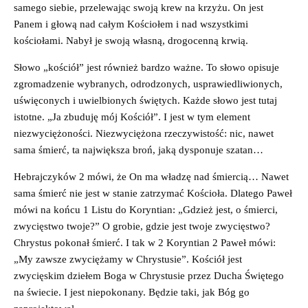
samego siebie, przelewając swoją krew na krzyżu. On jest
Panem i głową nad całym Kościołem i nad wszystkimi
kościołami. Nabył je swoją własną, drogocenną krwią.
Słowo „kościół” jest również bardzo ważne. To słowo opisuje
zgromadzenie wybranych, odrodzonych, usprawiedliwionych,
uświęconych i uwielbionych świętych. Każde słowo jest tutaj
istotne. „Ja zbuduję mój Kościół”. I jest w tym element
niezwyciężoności. Niezwyciężona rzeczywistość: nic, nawet
sama śmierć, ta największa broń, jaką dysponuje szatan…
Hebrajczyków 2 mówi, że On ma władzę nad śmiercią… Nawet
sama śmierć nie jest w stanie zatrzymać Kościoła. Dlatego Paweł
mówi na końcu 1 Listu do Koryntian: „Gdzież jest, o śmierci,
zwycięstwo twoje?” O grobie, gdzie jest twoje zwycięstwo?
Chrystus pokonał śmierć. I tak w 2 Koryntian 2 Paweł mówi:
„My zawsze zwyciężamy w Chrystusie”. Kościół jest
zwycięskim dziełem Boga w Chrystusie przez Ducha Świętego
na świecie. I jest niepokonany. Będzie taki, jak Bóg go