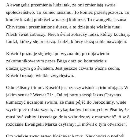
A ewangelia przemienia ludzi tak, że oni zmieniają swoje
społeczeństwo. To koniec rasizmu. To koniec przestępczości. To
koniec każdej podłości w naszej kulturze. To ewangelia Jezusa
Chrystusa i przemienione dusze, a to dzieje się właśnie tutaj.
Niech świat zobaczy. Niech świat zobaczy ludzi, którzy kochają.
Ludzi, którzy się troszczą. Ludzi, którzy służą sobie nawzajem.
Kościół poznaje się więc po wyznaniu, po objawieniu
zakomunikowanym przez Boga oraz po kontraście z
otaczającym go światem. Jest jeszcze czwarta ważna cecha.
Kościół uznaje wielkie zwycięstwo.
Odnieśliśmy triumf. Kościół jest rzeczywistością triumfującą. W
jakim sensie? Werset 21: „Od tej pory zaczął Jezus Chrystus
tłumaczyć uczniom swoim, że musi pójść do Jerozolimy, wiele
wycierpieć od starszych, arcykapłanów i uczonych w Piśmie, że
musi być zabity i trzeciego dnia wzbudzony z martwych”. A w 8
rozdziale Ewangelii Marka czytamy: „I mówił o tym otwarcie”.
Oto wielkie zwycięstwo Kościoła: krzyż. Nie chodzi o podbój