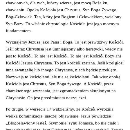
zbawionych, dla tych, którzy wierzą, jest mocą Bożą ku
zbawieniu. Opoką Kościoła jest Chrystus, Syn Boga Żywego,
Bóg-Człowiek. Ten, który jest Bogiem i Człowiekiem, wcielony
Syn Boży. To właśnie chrystologia Kościoła jest jego mocnym
fundamentem.
Wyznajemy Jezusa jako Pana i Boga. To jest prawdziwy Kościół.
Jeśli obraz Chrystusa jest umniejszony albo heretycki, wtedy nie
jest to Kościół. To nie jest Kościół. To nie jest Kościół Boży ani
Kościół Jezusa Chrystusa. To jest kościół szatana. Jeśli ktoś głosi
inną ewangelię lub innego Chrystusa, niech będzie przeklęty.
Nazywają to kościołami, ale nie są kościołami. Tak więc opoką
Kościoła jest Chrystus, Syn Boga żywego. A Kościół, przez
charakter tego wyznania, jest zgromadzeniem skupionym na
Chrystusie. On jest przedmiotem naszej czci.
Po drugie, w wersecie 17 widzieliśmy, że Kościół wyróżnia
wielka komunikacja, inaczej objawienie. Jezus powiedział:
„Błogosławiony jesteś, Szymonie, synu Jonasza, bo nie ciało i
krew objawiły ci to, lecz Ojciec mój, który jest w niebie”. Znacie