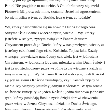
Panie! Nie przyjdzie to na ciebie. A On, obróciwszy się, rzekł
Piotrowi: Idź precz ode mnie, szatanie! Jesteś mi zgorszeniem,
bo nie myślisz o tym, co Boskie, lecz o tym, co ludzkie”.
Wy, którzy narodziliście się na nowo z Ducha Bożego oraz
otrzymaliście Boskie i wieczne życie, wiecie… Wy, którzy
jesteście w stałym, żywym związku z Panem Jezusem
Chrystusem przez Jego Ducha, który w nas przebywa, wiecie, że
jesteśmy członkami Jego ciała, Kościoła. To jest fakt. Każdy
wierzący, prawdziwie nawrócony człowiek, jest w jedności z
Chrystusem, w jedności z Bogiem, mieszka w nim Duch Święty i
jest żywo zjednoczony przez wspólne życie wieczne z każdym
innym wierzącym. Wyróżniamy Kościół walczący, czyli Kościół
żyjący na ziemi i Kościół triumfujący, czyli Kościół żyjący w
niebie. My wszyscy jesteśmy jednym Kościołem. W tym sensie
na świecie istnieje tylko jeden Kościół, jedna duchowa jednostka
tych, którzy posiadają Boskie życie dzięki darowi zbawienia
przez wiarę w Jezusa Chrystusa i działanie Ducha Świętego.
Wszyscy wierzący, którzy otrzymali dar zbawienia, zostali