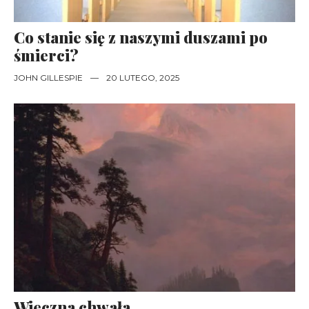
Co stanie się z naszymi duszami po
śmierci?
JOHN GILLESPIE
—
20 LUTEGO, 2025
Wieczna chwała