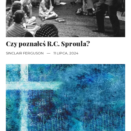
Czy poznałeś R.C. Sproula?
SINCLAIR FERGUSON
—
11 LIPCA, 2024