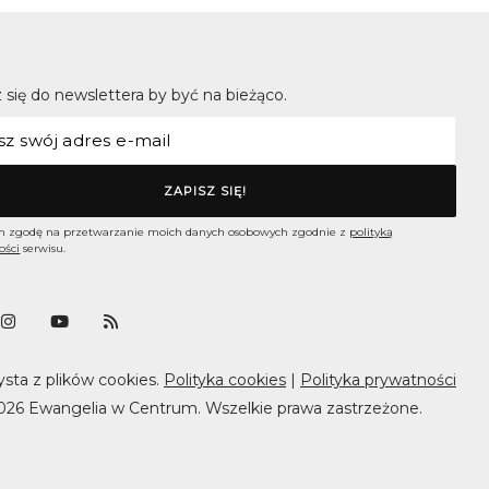
 się do newslettera by być na bieżąco.
 zgodę na przetwarzanie moich danych osobowych zgodnie z
polityką
ości
serwisu.
ysta z plików cookies.
Polityka cookies
|
Polityka prywatności
026 Ewangelia w Centrum. Wszelkie prawa zastrzeżone.