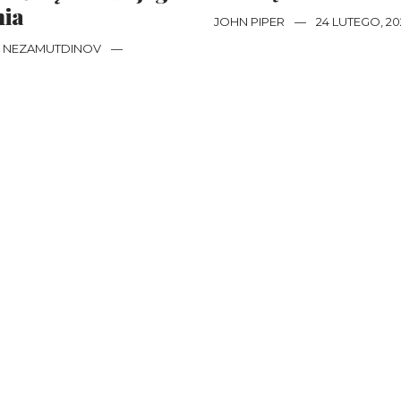
nia
JOHN PIPER
—
24 LUTEGO, 20
 NEZAMUTDINOV
—