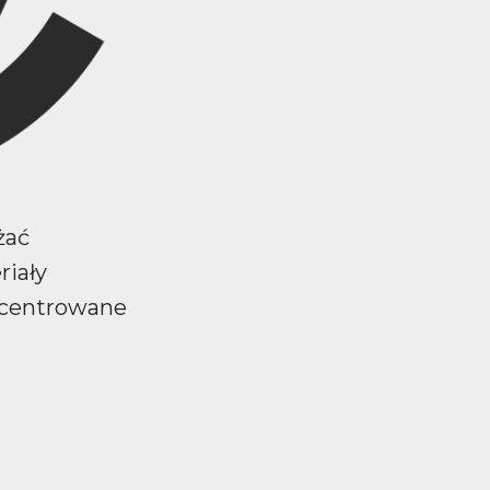
żać
riały
ncentrowane