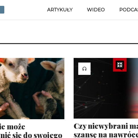
ARTYKUŁY
WIDEO
PODCA
Czy niewybrani m
ie może
szansę na nawróc
nić się do swojego