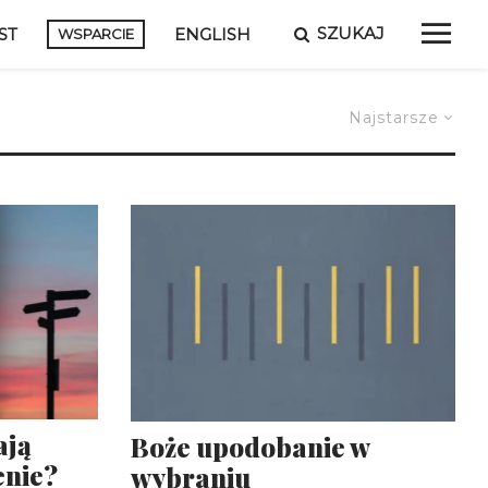
SZUKAJ
ST
ENGLISH
WSPARCIE
Najstarsze
ają
Boże upodobanie w
enie?
wybraniu