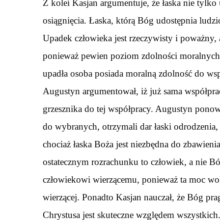
Z kolei Kasjan argumentuje, że łaska nie tylko 
osiągnięcia. Łaska, którą Bóg udostępnia ludz
Upadek człowieka jest rzeczywisty i poważny, 
ponieważ pewien poziom zdolności moralnych 
upadła osoba posiada moralną zdolność do wspó
Augustyn argumentował, iż już sama współpraca
grzesznika do tej współpracy. Augustyn ponowni
do wybranych, otrzymali dar łaski odrodzenia,
chociaż łaska Boża jest niezbędna do zbawienia
ostatecznym rozrachunku to człowiek, a nie B
człowiekowi wierzącemu, ponieważ ta moc wol
wierzącej. Ponadto Kasjan nauczał, że Bóg prag
Chrystusa jest skuteczne względem wszystkich