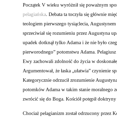
Początek V wieku wyróżnił się poważnym spo
pelagiańska
. Debata ta toczyła się głównie m
teologiem pierwszego tysiąclecia, Augustynem 
sprzeciwiał się rozumieniu przez Augustyna upa
upadek dotknął tylko Adama i że nie było czeg
pierworodnego” potomstwu Adama. Pelagiusz p
Ewy zachowali zdolność do życia w doskonałej
Argumentował, że łaska „ułatwia” czynienie spr
Kategorycznie odrzucił zrozumienie Augustyna,
potomków Adama w takim stanie moralnego zeps
zwrócić się do Boga. Kościół potępił doktryny
Chociaż pelagianizm został odrzucony przez Ko