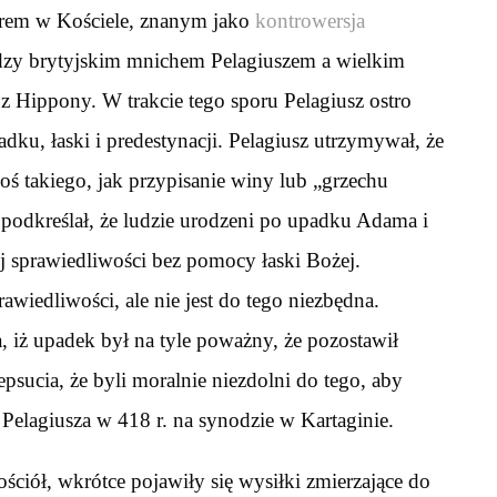
rem w Kościele, znanym jako
kontrowersja
iędzy brytyjskim mnichem Pelagiuszem a wielkim
z Hippony. W trakcie tego sporu Pelagiusz ostro
dku, łaski i predestynacji. Pelagiusz utrzymywał, że
oś takiego, jak przypisanie winy lub „grzechu
odkreślał, że ludzie urodzeni po upadku Adama i
 sprawiedliwości bez pomocy łaski Bożej.
awiedliwości, ale nie jest do tego niezbędna.
 iż upadek był na tyle poważny, że pozostawił
ucia, że byli moralnie niezdolni do tego, aby
 Pelagiusza w 418 r. na synodzie w Kartaginie.
ściół, wkrótce pojawiły się wysiłki zmierzające do