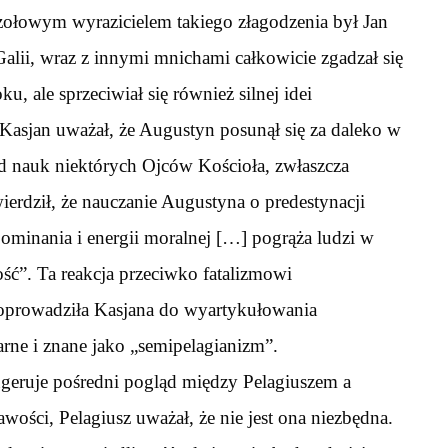
ołowym wyrazicielem takiego złagodzenia był Jan
Galii, wraz z innymi mnichami całkowicie zgadzał się
, ale sprzeciwiał się również silnej idei
 Kasjan uważał, że Augustyn posunął się za daleko w
 od nauk niektórych Ojców Kościoła, zwłaszcza
ierdził, że nauczanie Augustyna o predestynacji
ominania i energii moralnej […] pogrąża ludzi w
ść”. Ta reakcja przeciwko fatalizmowi
oprowadziła Kasjana do wyartykułowania
larne i znane jako „semipelagianizm”.
geruje pośredni pogląd między Pelagiuszem a
wości, Pelagiusz uważał, że nie jest ona niezbędna.