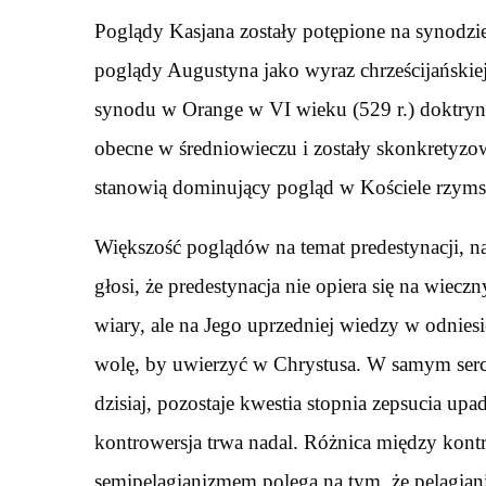
Poglądy Kasjana zostały potępione na synodzie
poglądy Augustyna jako wyraz chrześcijańskiej
synodu w Orange w VI wieku (529 r.) doktryny
obecne w średniowieczu i zostały skonkretyz
stanowią dominujący pogląd w Kościele rzym
Większość poglądów na temat predestynacji, n
głosi, że predestynacja nie opiera się na wie
wiary, ale na Jego uprzedniej wiedzy w odniesi
wolę, by uwierzyć w Chrystusa. W samym serc
dzisiaj, pozostaje kwestia stopnia zepsucia up
kontrowersja trwa nadal. Różnica między kont
semipelagianizmem polega na tym, że pelagian