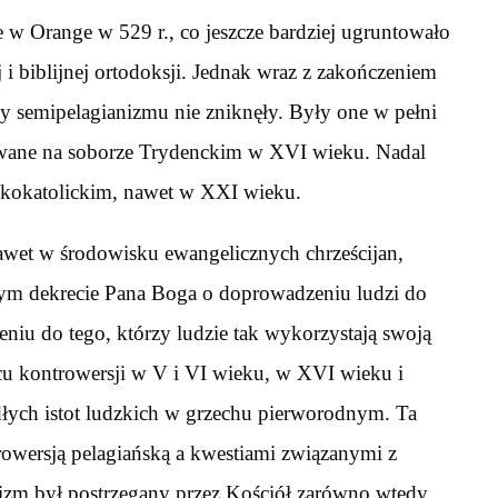
 w Orange w 529 r., co jeszcze bardziej ugruntowało
 i biblijnej ortodoksji. Jednak wraz z zakończeniem
 semipelagianizmu nie zniknęły. Były one w pełni
owane na soborze Trydenckim w XVI wieku. Nadal
skokatolickim, nawet w XXI wieku.
awet w środowisku ewangelicznych chrześcijan,
cznym dekrecie Pana Boga o doprowadzeniu ludzi do
eniu do tego, którzy ludzie tak wykorzystają swoją
u kontrowersji w V i VI wieku, w XVI wieku i
adłych istot ludzkich w grzechu pierworodnym. Ta
rowersją pelagiańską a kwestiami związanymi z
izm był postrzegany przez Kościół zarówno wtedy,