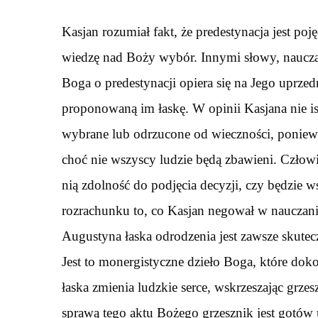
Kasjan rozumiał fakt, że predestynacja jest po
wiedzę nad Boży wybór. Innymi słowy, nauczał,
Boga o predestynacji opiera się na Jego uprzed
proponowaną im łaskę. W opinii Kasjana nie istn
wybrane lub odrzucone od wieczności, poniewa
choć nie wszyscy ludzie będą zbawieni. Człow
nią zdolność do podjęcia decyzji, czy będzie 
rozrachunku to, co Kasjan negował w nauczaniu
Augustyna łaska odrodzenia jest zawsze skutec
Jest to monergistyczne dzieło Boga, które dok
łaska zmienia ludzkie serce, wskrzeszając grz
sprawą tego aktu Bożego grzesznik jest gotów 