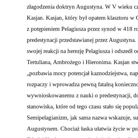
złagodzenia doktryn Augustyna. W V wieku cz
Kasjan. Kasjan, który był opatem klasztoru w 
z potępieniem Pelagiusza przez synod w 418 roku
predestynacji przedstawianej przez Augustyna.
swojej reakcji na herezję Pelagiusza i odszedł
Tertuliana, Ambrożego i Hieronima. Kasjan stw
„pozbawia mocy potencjał kaznodziejstwa, nap
rozpaczy i wprowadza pewną fatalną konieczno
wywnioskowanemu z nauki o predestynacji, d
stanowiska, które od tego czasu stało się popu
Semipelagianizm, jak sama nazwa wskazuje, su
Augustynem. Chociaż łaska ułatwia życie w pra