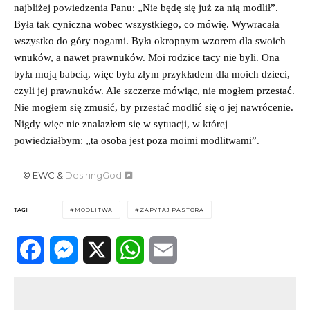
najbliżej powiedzenia Panu: „Nie będę się już za nią modlił”.
Była tak cyniczna wobec wszystkiego, co mówię. Wywracała
wszystko do góry nogami. Była okropnym wzorem dla swoich
wnuków, a nawet prawnuków. Moi rodzice tacy nie byli. Ona
była moją babcią, więc była złym przykładem dla moich dzieci,
czyli jej prawnuków. Ale szczerze mówiąc, nie mogłem przestać.
Nie mogłem się zmusić, by przestać modlić się o jej nawrócenie.
Nigdy więc nie znalazłem się w sytuacji, w której
powiedziałbym: „ta osoba jest poza moimi modlitwami”.
© EWC &
DesiringGod
TAGI
MODLITWA
ZAPYTAJ PASTORA
Facebook
Messenger
X
WhatsApp
Email