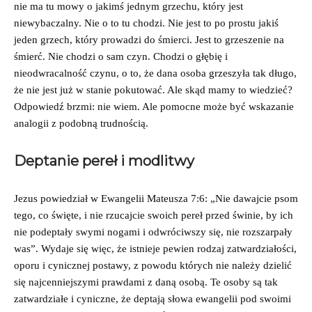
nie ma tu mowy o jakimś jednym grzechu, który jest
niewybaczalny. Nie o to tu chodzi. Nie jest to po prostu jakiś
jeden grzech, który prowadzi do śmierci. Jest to grzeszenie na
śmierć. Nie chodzi o sam czyn. Chodzi o głębię i
nieodwracalność czynu, o to, że dana osoba grzeszyła tak długo,
że nie jest już w stanie pokutować. Ale skąd mamy to wiedzieć?
Odpowiedź brzmi: nie wiem. Ale pomocne może być wskazanie
analogii z podobną trudnością.
Deptanie pereł i modlitwy
Jezus powiedział w Ewangelii Mateusza 7:6: „Nie dawajcie psom
tego, co święte, i nie rzucajcie swoich pereł przed świnie, by ich
nie podeptały swymi nogami i odwróciwszy się, nie rozszarpały
was”. Wydaje się więc, że istnieje pewien rodzaj zatwardziałości,
oporu i cynicznej postawy, z powodu których nie należy dzielić
się najcenniejszymi prawdami z daną osobą. Te osoby są tak
zatwardziałe i cyniczne, że deptają słowa ewangelii pod swoimi