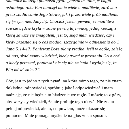
Słuchacz naszego podcastu pyta: „Pastorze John, w ciągu
ostatniego roku Pan nauczył mnie wiele o modlitwie, zarówno
przez studiowanie Jego Słowa, jak i przez wiele prób modlenia
się (w tym nieudanych). Chociaż jestem pewien, że modlitwa
zawsze będzie kryła w sobie pewną tajemnicę, jedną rzeczą, z
którą zawsze się zmagałem, jest to, skąd mam wiedzieć, czy i
kiedy przestać się o coś modlić, szczególnie w odniesieniu do 1
Jana 5:14-17. Ponieważ Boże plany rzadko, jeśli w ogóle, zależą
od nas, skąd mamy wiedzieć, kiedy trwać w proszeniu Go o coś,
a kiedy przestać, ponieważ nic się nie zmienia i wydaje się, że
Bóg mówi «nie»?”.
Cóż, jest to jedno z tych pytań, na które mimo tego, że nie znam
dokładnej odpowiedzi, spróbuję jakoś odpowiedzieć i mam
nadzieję, że nie będzie to błądzenie we mgle. I mówię to z góry,
aby wszyscy wiedzieli, że nie próbuję tego ukryć. Nie znam
pełnej odpowiedzi, ale to, co powiem, może okazać się
pomocne. Mnie pomaga myślenie na głos w ten sposób.