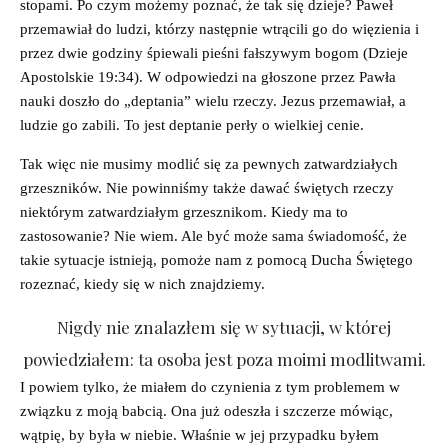
stopami. Po czym możemy poznać, że tak się dzieje? Paweł
przemawiał do ludzi, którzy następnie wtrącili go do więzienia i
przez dwie godziny śpiewali pieśni fałszywym bogom (Dzieje
Apostolskie 19:34). W odpowiedzi na głoszone przez Pawła
nauki doszło do „deptania” wielu rzeczy. Jezus przemawiał, a
ludzie go zabili. To jest deptanie perły o wielkiej cenie.
Tak więc nie musimy modlić się za pewnych zatwardziałych
grzeszników. Nie powinniśmy także dawać świętych rzeczy
niektórym zatwardziałym grzesznikom. Kiedy ma to
zastosowanie? Nie wiem. Ale być może sama świadomość, że
takie sytuacje istnieją, pomoże nam z pomocą Ducha Świętego
rozeznać, kiedy się w nich znajdziemy.
Nigdy nie znalazłem się w sytuacji, w której
powiedziałem: ta osoba jest poza moimi modlitwami.
I powiem tylko, że miałem do czynienia z tym problemem w
związku z moją babcią. Ona już odeszła i szczerze mówiąc,
wątpię, by była w niebie. Właśnie w jej przypadku byłem