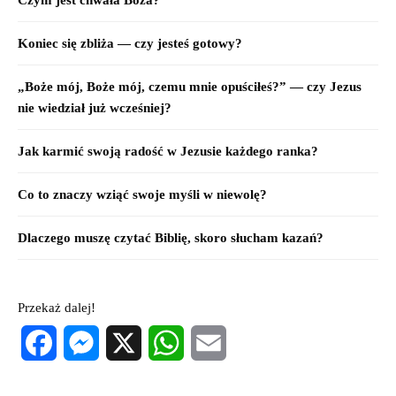
Czym jest chwała Boża?
Koniec się zbliża — czy jesteś gotowy?
„Boże mój, Boże mój, czemu mnie opuściłeś?” — czy Jezus
nie wiedział już wcześniej?
Jak karmić swoją radość w Jezusie każdego ranka?
Co to znaczy wziąć swoje myśli w niewolę?
Dlaczego muszę czytać Biblię, skoro słucham kazań?
Przekaż dalej!
Facebook
Messenger
X
WhatsApp
Email