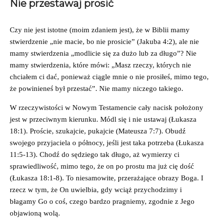
Nie przestawaj prosić
Czy nie jest istotne (moim zdaniem jest), że w Biblii mamy
stwierdzenie „nie macie, bo nie prosicie” (Jakuba 4:2), ale nie
mamy stwierdzenia „modlicie się za dużo lub za długo”? Nie
mamy stwierdzenia, które mówi: „Masz rzeczy, których nie
chciałem ci dać, ponieważ ciągle mnie o nie prosiłeś, mimo tego,
że powinieneś był przestać”. Nie mamy niczego takiego.
W rzeczywistości w Nowym Testamencie cały nacisk położony
jest w przeciwnym kierunku. Módl się i nie ustawaj (Łukasza
18:1). Proście, szukajcie, pukajcie (Mateusza 7:7). Obudź
swojego przyjaciela o północy, jeśli jest taka potrzeba (Łukasza
11:5-13). Chodź do sędziego tak długo, aż wymierzy ci
sprawiedliwość, mimo tego, że on po prostu ma już cię dość
(Łukasza 18:1-8). To niesamowite, przerażające obrazy Boga. I
rzecz w tym, że On uwielbia, gdy wciąż przychodzimy i
błagamy Go o coś, czego bardzo pragniemy, zgodnie z Jego
objawioną wolą.