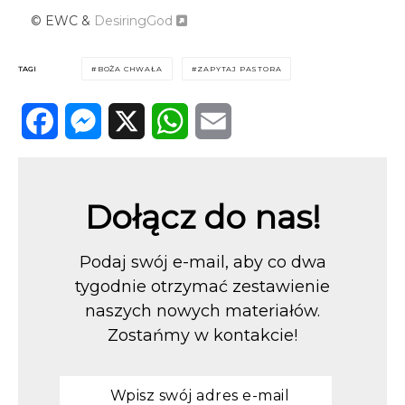
© EWC &
DesiringGod
TAGI
BOŻA CHWAŁA
ZAPYTAJ PASTORA
Facebook
Messenger
X
WhatsApp
Email
Dołącz do nas!
Podaj swój e-mail, aby co dwa
tygodnie otrzymać zestawienie
naszych nowych materiałów.
Zostańmy w kontakcie!