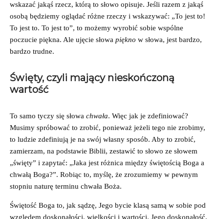
wskazać jakąś rzecz, którą to słowo opisuje. Jeśli razem z jakąś
osobą będziemy oglądać różne rzeczy i wskazywać: „To jest to!
To jest to. To jest to”, to możemy wyrobić sobie wspólne
poczucie piękna. Ale ujęcie słowa
piękno
w słowa, jest bardzo,
bardzo trudne.
Święty, czyli mający nieskończoną
wartość
To samo tyczy się słowa
chwała
. Więc jak je zdefiniować?
Musimy spróbować to zrobić, ponieważ jeżeli tego nie zrobimy,
to ludzie zdefiniują je na swój własny sposób. Aby to zrobić,
zamierzam, na podstawie Biblii, zestawić to słowo ze słowem
„święty” i zapytać: „Jaka jest różnica między świętością Boga a
chwałą Boga?”. Robiąc to, myślę, że zrozumiemy w pewnym
stopniu naturę terminu chwała Boża.
Świętość Boga to, jak sądzę, Jego bycie klasą samą w sobie pod
względem doskonałości, wielkości i wartości. Jego doskonałość,