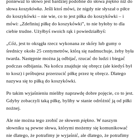
ponieważ to słowo jest bardziej podobne do słowa
piękno
niż do
słowa
koszykówka
. Jeśli ktoś mówi, że nigdy nie słyszał o piłce
do koszykówki – nie wie, co to jest piłka do koszykówki – i
mówi: „Zdefiniuj piłkę do koszykówki”, to nie byłoby to dla
ciebie trudne. Użyłbyś swoich rąk i powiedziałbyś:
„Cóż, jest to okrągła rzecz wykonana ze skóry lub gumy o
średnicy około 25 centymetrów, którą się nadmuchuje, żeby była
twarda. Następnie można ją odbijać, rzucać do ludzi i biegać
podczas odbijania. Na końcu znajduje się obręcz (ale kiedyś był
to kosz) i próbujesz przerzucić piłkę przez tę obręcz. Dlatego
nazywa się to piłką do koszykówki.
Po takim wyjaśnieniu mieliby naprawdę dobre pojęcie, co to jest.
Gdyby zobaczyli taką piłkę, byliby w stanie odróżnić ją od piłki
nożnej.
Ale nie można tego zrobić ze słowem
piękno
. W naszym
słowniku są pewne słowa, którymi możemy się komunikować
nie dlatego, że potrafimy je wyjaśnić, ale dlatego, że potrafimy