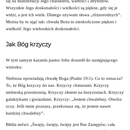
się na manifestacji Jego charakteru, wartości i atrybutów.
Wszystkie Jego doskonałości i wielkości są piękne, gdy się je
widzi, a jest ich wiele. Dlatego używam słowa „różnorodnych”.
Można by to ująć tak: chwała Boża to nieskończone piękno i
wielkość Jego wielorakich doskonałości.
Jak Bóg krzyczy
W tym samym kazaniu pastor John doszedł do następującego
wniosku:
Niebiosa opowiadają chwałę Boga (Psalm 19:1). Co to oznacza?
To, że Bóg krzyczy do nas. Krzyczy chmurami. Krzyczy
niebieską przestrzenią. Krzyczy złotem na horyzontach. Krzyczy
galaktykami i gwiazdami. Krzyczy: „Jestem chwalebny. Otwórz
oczy. Jeśli mnie poznasz, przekonasz się, że jestem nawet
bardziej chwalebny”.
Biblia mówi: „Święty, święty, święty jest Pan Zastępów; cała