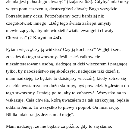
ziemia jest pełna Jego chwały!” (Izajasza 6:3). Gdybyś miał oczy
w tym pomieszczeniu, dostrzegłbyś chwałę Boga wszędzie.
Potrzebujemy oczu. Potrzebujemy oczu bardziej niż
czegokolwiek innego: „Bóg tego świata zaślepił umysły
niewierzących, aby nie widzieli światła ewangelii chwały
Chrystusa” (2 Koryntian 4:4).
Pytam więc: „Czy ją widzisz? Czy ją kochasz?” W głębi serca
zostałeś do tego stworzony. Jeśli jesteś całkowicie
niezainteresowaną osobą, siedzącą tu dziś wieczorem i pragnącą
tylko, by nabożeństwo się skończyło, nadejdzie taki dzień (i
mam nadzieję, że będzie to dzisiejszy wieczór), kiedy zetrze się
z ciebie wystarczająco dużo skorupy, byś powiedział: „Jestem do
tego stworzony. Istnieję po to, aby to zobaczyć. Wszystko na to
wskazuje. Cała chwała, którą uważałem za tak atrakcyjną, będzie
oddana Jemu. To wszystko to plewy i popiół. On miał rację.
Biblia miała rację. Jezus miał rację”.
Mam nadzieję, że nie będzie za późno, gdy to się stanie.