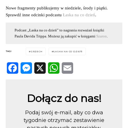
Nowe fragmenty publikujemy w niedziele, środy i piątki.
Sprawdź inne odcinki podcastu
Łaska na co dzień
.
Podcast „Łaska na co dzień” to nagrania rozważań książki
Paula Davida Trippa. Możesz ją zakupić w księgarni
Szaron
.
TAGI
GRZECH
ŁASKA NA CO DZIEŃ
Facebook
Messenger
X
WhatsApp
Email
Dołącz do nas!
Podaj swój e-mail, aby co dwa
tygodnie otrzymać zestawienie
naszych nowych materiałów.