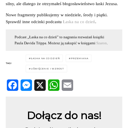
silny, ale dlatego że otrzymałeś błogosławieństwo łaski Jezusa.
Nowe fragmenty publikujemy w niedziele, środy i piątki.
Sprawdź inne odcinki podcastu
Łaska na co dzień
.
Podcast „Łaska na co dzień” to nagrania rozważań książki
Paula Davida Trippa. Możesz ją zakupić w księgarni
Szaron
.
ŁASKA NA CO DZIEŃ
PRZEMIANA
TAGI
UŚWIĘCENIE I WZROST
Facebook
Messenger
X
WhatsApp
Email
Dołącz do nas!