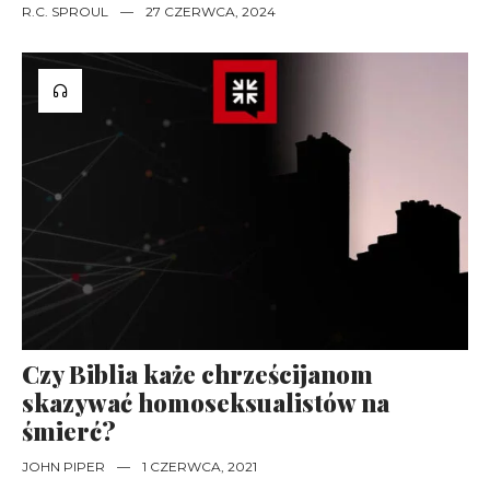
R.C. SPROUL
—
27 CZERWCA, 2024
Czy Biblia każe chrześcijanom
skazywać homoseksualistów na
śmierć?
JOHN PIPER
—
1 CZERWCA, 2021