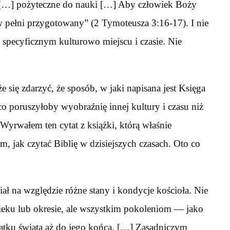
 […] pożyteczne do nauki […] Aby człowiek Boży
w pełni przygotowany” (2 Tymoteusza 3:16-17). I nie
specyficznym kulturowo miejscu i czasie. Nie
się zdarzyć, że sposób, w jaki napisana jest Księga
 co poruszyłoby wyobraźnię innej kultury i czasu niż
Wyrwałem ten cytat z książki, którą właśnie
, jak czytać Biblię w dzisiejszych czasach. Oto co
ał na względzie różne stany i kondycje kościoła. Nie
ieku lub okresie, ale wszystkim pokoleniom — jako
ątku świata aż do jego końca. […] Zasadniczym