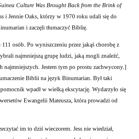
inea Culture Was Brought Back from the Brink of
ss i Jennie Oaks, którzy w 1970 roku udali się do
numarian i zaczęli tłumaczyć Biblię.
o 111 osób. Po wyniszczeniu przez jakąś chorobę z
ybrali najmniejszą grupę ludzi, jaką mogli znaleźć,
ch najmniejszych. Jestem tym po prostu zachwycony.]
łumaczenie Biblii na język Binumarian. Był taki
 pomocnik wpadł w wielką ekscytację. Wydarzyło się
7 wersetów Ewangelii Mateusza, która prowadzi od
czytać im to dziś wieczorem. Jess nie wiedział,