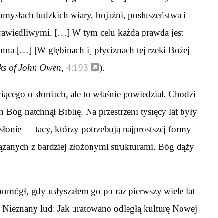
mysłach ludzkich wiary, bojaźni, posłuszeństwa i
prawiedliwymi. […] W tym celu każda prawda jest
na […] [W głębinach i] płyciznach tej rzeki Bożej
ks of John Owen
,
4:193
).
ego o słoniach, ale to właśnie powiedział. Chodzi
h Bóg natchnął Biblię. Na przestrzeni tysięcy lat były
i słonie — tacy, którzy potrzebują najprostszej formy
ązanych z bardziej złożonymi strukturami. Bóg dąży
omógł, gdy usłyszałem go po raz pierwszy wiele lat
 Nieznany lud: Jak uratowano odległą kulturę Nowej