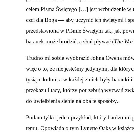
celem Pisma Świętego […] jest wzbudzenie w u
czci dla Boga — aby uczynić ich świętymi i s
przedstawiona w Piśmie Świętym tak, jak powin
baranek może brodzić, a słoń pływać (
The Wor
Trudno mi sobie wyobrazić Johna Owena mówiąc
więc o to, że nie jesteśmy jedynymi, dla któryc
tysiące kultur, a w każdej z nich były baranki 
przekazu i tacy, którzy potrzebują wyzwań zwi
do uwielbienia siebie na oba te sposoby.
Podam tylko jeden przykład, który bardzo mi p
temu. Opowiada o tym Lynette Oaks w książce