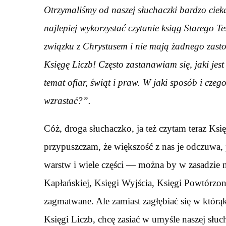
Otrzymaliśmy od naszej słuchaczki bardzo ciek
najlepiej wykorzystać czytanie ksiąg Starego T
związku z Chrystusem i nie mają żadnego zast
Księgę Liczb! Często zastanawiam się, jaki je
temat ofiar, świąt i praw. W jaki sposób i czeg
wzrastać?”.
Cóż, droga słuchaczko, ja też czytam teraz Ksi
przypuszczam, że większość z nas je odczuwa
warstw i wiele części — można by w zasadzie na
Kapłańskiej, Księgi Wyjścia, Księgi Powtórzone
zagmatwane. Ale zamiast zagłębiać się w którą
Księgi Liczb, chcę zasiać w umyśle naszej słu