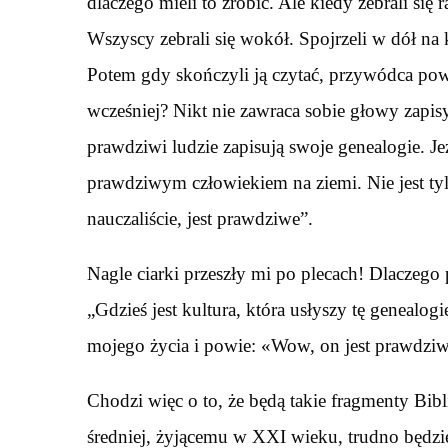
dlaczego mieli to zrobić. Ale kiedy zebrali się 
Wszyscy zebrali się wokół. Spojrzeli w dół na
Potem gdy skończyli ją czytać, przywódca powi
wcześniej? Nikt nie zawraca sobie głowy zap
prawdziwi ludzie zapisują swoje genealogie. J
prawdziwym człowiekiem na ziemi. Nie jest ty
nauczaliście, jest prawdziwe”.
Nagle ciarki przeszły mi po plecach! Dlaczego
„Gdzieś jest kultura, która usłyszy tę genealogi
mojego życia i powie: «Wow, on jest prawdzi
Chodzi więc o to, że będą takie fragmenty Bib
średniej, żyjącemu w XXI wieku, trudno będzie