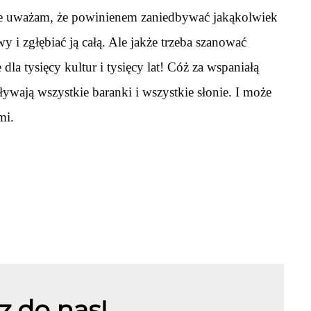
nie uważam, że powinienem zaniedbywać jakąkolwiek
y i zgłębiać ją całą. Ale jakże trzeba szanować
la tysięcy kultur i tysięcy lat! Cóż za wspaniałą
ywają wszystkie baranki i wszystkie słonie. I może
mi.
z do nas!