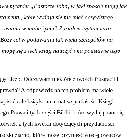
awe pytanie: „Pastorze John, w jaki sposób mogę jak
estamentu, które wydają się nie mieć oczywistego
osowania w moim życiu? Z trudem czytam teraz
st Boży cel w podawaniu tak wielu szczegółów na
o mogę się z tych ksiąg nauczyć i na podstawie tego
ęgę Liczb. Odczuwam niektóre z twoich frustracji i
, prawda? A odpowiedź na ten problem ma wiele
pisać całe książki na temat wspaniałości Księgi
go Prawa i tych części Biblii, które wydają nam się
kolwiek z tych kwestii dotyczących przydatności
chaczki ziarno, które może przynieść więcej owoców