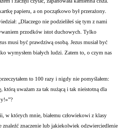
razem i zaczęli czytać, zapanowała kamienna cisza.
 kartkę papieru, a on początkowo był przerażony.
edział: „Dlaczego nie podzieliłeś się tym z nami
isywaniem przodków istot duchowych. Tylko
ezus musi być prawdziwą osobą. Jezus musiał być
lko wymysłem białych ludzi. Zatem to, o czym nas
 przeczytałem to 100 razy i nigdy nie pomyślałem:
ę, którą uważam za tak nużącą i tak nieistotną dla
wy!»”?
lii, w których mnie, białemu człowiekowi z klasy
 znaleźć znaczenie lub jakiekolwiek odzwierciedlenie