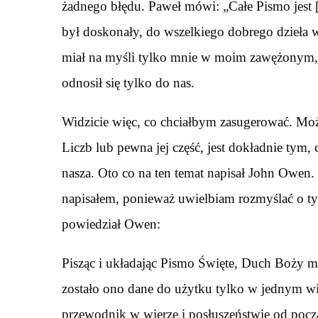
żadnego błędu. Paweł mówi: „Całe Pismo jest
był doskonały, do wszelkiego dobrego dzieła 
miał na myśli tylko mnie w moim zawężonym, 
odnosił się tylko do nas.
Widzicie więc, co chciałbym zasugerować. Może 
Liczb lub pewna jej część, jest dokładnie tym,
nasza. Oto co na ten temat napisał John Owen. 
napisałem, ponieważ uwielbiam rozmyślać o tym
powiedział Owen:
Pisząc i układając Pismo Święte, Duch Boży mi
zostało ono dane do użytku tylko w jednym w
przewodnik w wierze i posłuszeństwie od pocz