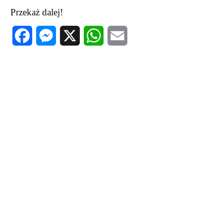
Przekaż dalej!
Facebook
Messenger
X
WhatsApp
Email