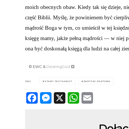
moich obecnych obaw. Kiedy tak się dzieje, 
część Biblii. Myślę, że powinienem być cierpliw
mądrość Boga w tym, co umieścił w tej księdze d
księgę mamy, jakże pełną mądrości — w niej pł
ona być doskonałą księgą dla ludzi na całej zie
© EWC &
DesiringGod
TAGI
STARY TESTAMENT
ZAPYTAJ PASTORA
Facebook
Messenger
X
WhatsApp
Email
Dołąc