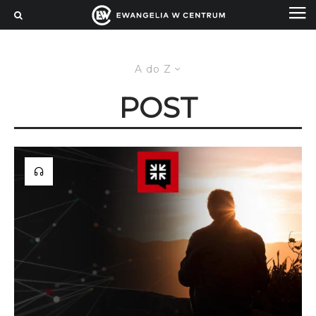
A do Z
POST