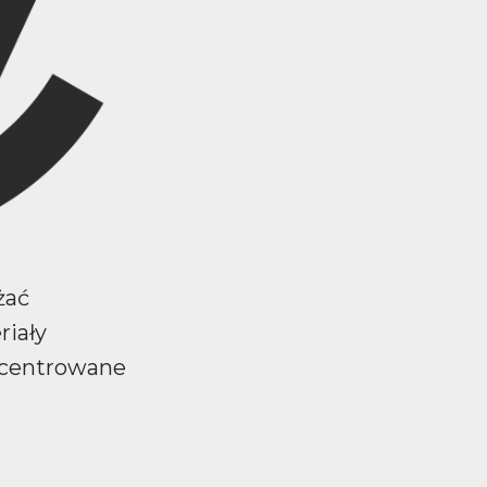
żać
riały
ncentrowane