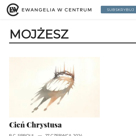
SUBSKRYBUJ
MOJŻESZ
Cień Chrystusa
R.C. SPROUL
—
27 CZERWCA, 2024