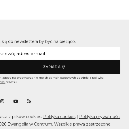
 się do newslettera by być na bieżąco.
 zgodę na przetwarzanie moich danych osobowych zgodnie z
polityką
ości
serwisu.
ysta z plików cookies.
Polityka cookies
|
Polityka prywatności
026 Ewangelia w Centrum. Wszelkie prawa zastrzeżone.