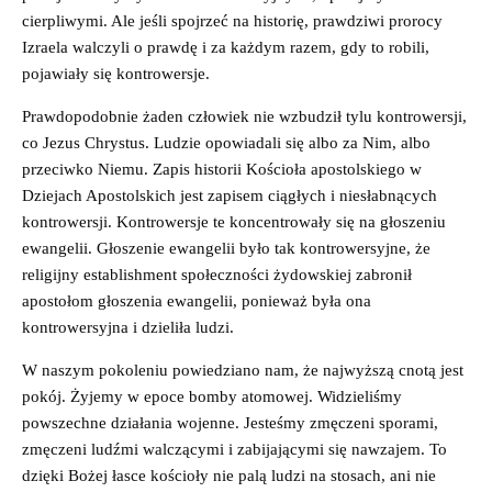
cierpliwymi. Ale jeśli spojrzeć na historię, prawdziwi prorocy
Izraela walczyli o prawdę i za każdym razem, gdy to robili,
pojawiały się kontrowersje.
Prawdopodobnie żaden człowiek nie wzbudził tylu kontrowersji,
co Jezus Chrystus. Ludzie opowiadali się albo za Nim, albo
przeciwko Niemu. Zapis historii Kościoła apostolskiego w
Dziejach Apostolskich jest zapisem ciągłych i niesłabnących
kontrowersji. Kontrowersje te koncentrowały się na głoszeniu
ewangelii. Głoszenie ewangelii było tak kontrowersyjne, że
religijny establishment społeczności żydowskiej zabronił
apostołom głoszenia ewangelii, ponieważ była ona
kontrowersyjna i dzieliła ludzi.
W naszym pokoleniu powiedziano nam, że najwyższą cnotą jest
pokój. Żyjemy w epoce bomby atomowej. Widzieliśmy
powszechne działania wojenne. Jesteśmy zmęczeni sporami,
zmęczeni ludźmi walczącymi i zabijającymi się nawzajem. To
dzięki Bożej łasce kościoły nie palą ludzi na stosach, ani nie