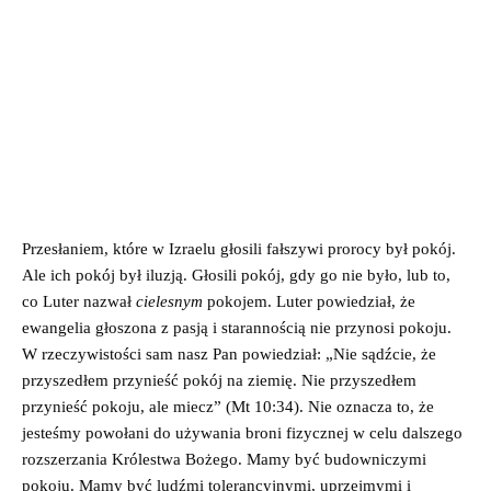
Przesłaniem, które w Izraelu głosili fałszywi prorocy był pokój.
Ale ich pokój był iluzją. Głosili pokój, gdy go nie było, lub to,
co Luter nazwał
cielesnym
pokojem. Luter powiedział, że
ewangelia głoszona z pasją i starannością nie przynosi pokoju.
W rzeczywistości sam nasz Pan powiedział: „Nie sądźcie, że
przyszedłem przynieść pokój na ziemię. Nie przyszedłem
przynieść pokoju, ale miecz” (Mt 10:34). Nie oznacza to, że
jesteśmy powołani do używania broni fizycznej w celu dalszego
rozszerzania Królestwa Bożego. Mamy być budowniczymi
pokoju. Mamy być ludźmi tolerancyjnymi, uprzejmymi i