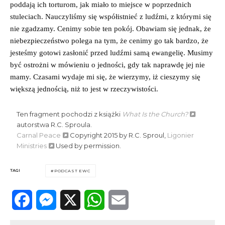
poddają ich torturom, jak miało to miejsce w poprzednich
stuleciach. Nauczyliśmy się współistnieć z ludźmi, z którymi się
nie zgadzamy. Cenimy sobie ten pokój. Obawiam się jednak, że
niebezpieczeństwo polega na tym, że cenimy go tak bardzo, że
jesteśmy gotowi zasłonić przed ludźmi samą ewangelię. Musimy
być ostrożni w mówieniu o jedności, gdy tak naprawdę jej nie
mamy. Czasami wydaje mi się, że wierzymy, iż cieszymy się
większą jednością, niż to jest w rzeczywistości.
Ten fragment pochodzi z książki
What Is the Church?
autorstwa R.C. Sproula.
Carnal Peace
Copyright 2015 by R.C. Sproul,
Ligonier
Ministries
Used by permission.
TAGI
PODCAST EWC
Facebook
Messenger
X
WhatsApp
Email