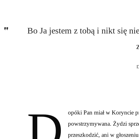
Bo Ja jestem z tobą i nikt się ni
D
D
opóki Pan miał w Koryncie pr
powstrzymywana. Żydzi sprzeci
przeszkodzić, ani w głoszeni