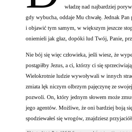
władzę nad najbardziej pory
gdy wybucha, oddaje Mu chwałę. Jednak Pan po
i objawić tym samym, w większym jeszcze sto
oniemieli jak głaz, dopóki lud Twój, Panie, p
Nie bój się więc człowieka, jeśli wiesz, że wy
postąpiłby Jezus, a ci, którzy ci się sprzeciwiaj
Wielokrotnie ludzie wywoływali w innych strach
zmiata lęk niczym olbrzym pajęczynę ze swojej 
pozwoli. On, który jednym słowem może zmusić
jego agentów. Możliwe, że oni bardziej boją się
spodziewałeś się wrogów, znajdziesz przyjaciół