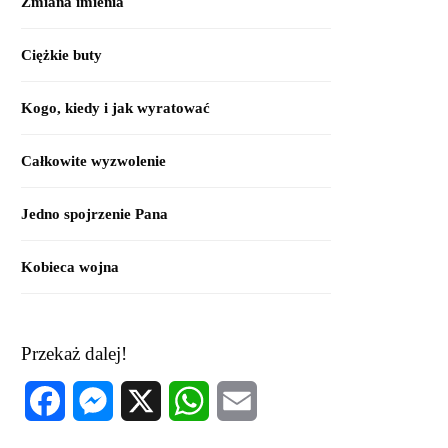
Zmiana imienia
Ciężkie buty
Kogo, kiedy i jak wyratować
Całkowite wyzwolenie
Jedno spojrzenie Pana
Kobieca wojna
Przekaż dalej!
Facebook
Messenger
X
WhatsApp
Email