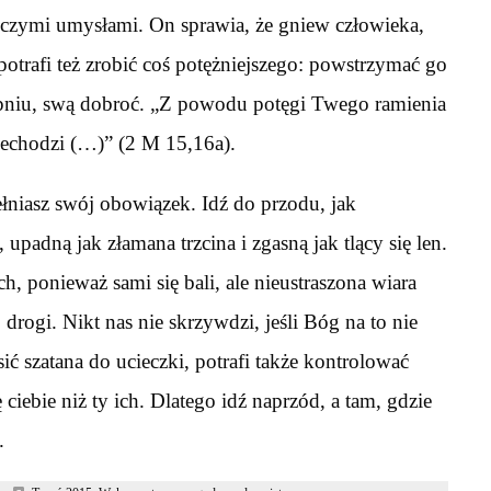
wczymi umysłami. On sprawia, że gniew człowieka,
trafi też zrobić coś potężniejszego: powstrzymać go
pniu, swą dobroć. „Z powodu potęgi Twego ramienia
rzechodzi (…)” (2 M 15,16a).
pełniasz swój obowiązek. Idź do przodu, jak
ą, upadną jak złamana trzcina i zgasną jak tlący się len.
, ponieważ sami się bali, ale nieustraszona wiara
drogi. Nikt nas nie skrzywdzi, jeśli Bóg na to nie
 szatana do ucieczki, potrafi także kontrolować
 ciebie niż ty ich. Dlatego idź naprzód, a tam, gdzie
.