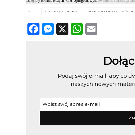
„Klejnoty obietnic Bożych” C.H. Spurgeon, wyd.
Świadome Chrześcijańst
TAGI
CHARLES SPURGEON
KLEJNOTY OBIETNIC BOŻYCH
Facebook
Messenger
X
WhatsApp
Email
Dołąc
Podaj swój e-mail, aby co 
naszych nowych materi