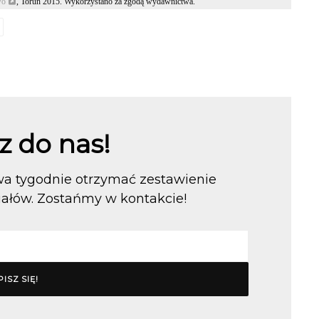
wo
, Toruń 2015. Wykorzystano za zgodą wydawnictwa.
z do nas!
dwa tygodnie otrzymać zestawienie
ałów. Zostańmy w kontakcie!