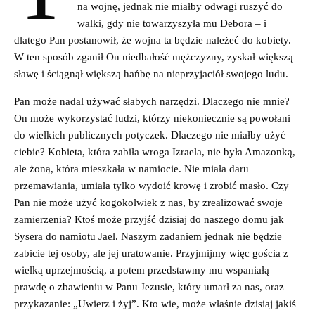
na wojnę, jednak nie miałby odwagi ruszyć do
walki, gdy nie towarzyszyła mu Debora – i
dlatego Pan postanowił, że wojna ta będzie należeć do kobiety.
W ten sposób zganił On niedbałość mężczyzny, zyskał większą
sławę i ściągnął większą hańbę na nieprzyjaciół swojego ludu.
Pan może nadal używać słabych narzędzi. Dlaczego nie mnie?
On może wykorzystać ludzi, którzy niekoniecznie są powołani
do wielkich publicznych potyczek. Dlaczego nie miałby użyć
ciebie? Kobieta, która zabiła wroga Izraela, nie była Amazonką,
ale żoną, która mieszkała w namiocie. Nie miała daru
przemawiania, umiała tylko wydoić krowę i zrobić masło. Czy
Pan nie może użyć kogokolwiek z nas, by zrealizować swoje
zamierzenia? Ktoś może przyjść dzisiaj do naszego domu jak
Sysera do namiotu Jael. Naszym zadaniem jednak nie będzie
zabicie tej osoby, ale jej uratowanie. Przyjmijmy więc gościa z
wielką uprzejmością, a potem przedstawmy mu wspaniałą
prawdę o zbawieniu w Panu Jezusie, który umarł za nas, oraz
przykazanie: „Uwierz i żyj”. Kto wie, może właśnie dzisiaj jakiś