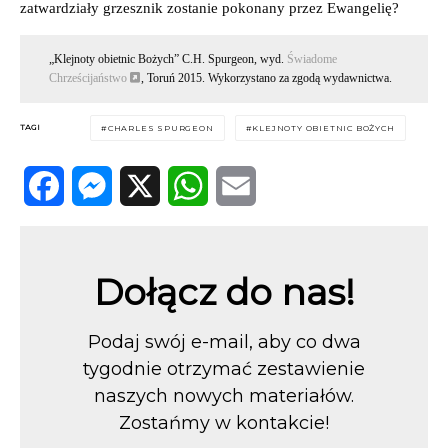
zatwardziały grzesznik zostanie pokonany przez Ewangelię?
„Klejnoty obietnic Bożych” C.H. Spurgeon, wyd.
Świadome
Chrześcijaństwo
, Toruń 2015. Wykorzystano za zgodą wydawnictwa.
TAGI
CHARLES SPURGEON
KLEJNOTY OBIETNIC BOŻYCH
Facebook
Messenger
X
WhatsApp
Email
Dołącz do nas!
Podaj swój e-mail, aby co dwa
tygodnie otrzymać zestawienie
naszych nowych materiałów.
Zostańmy w kontakcie!