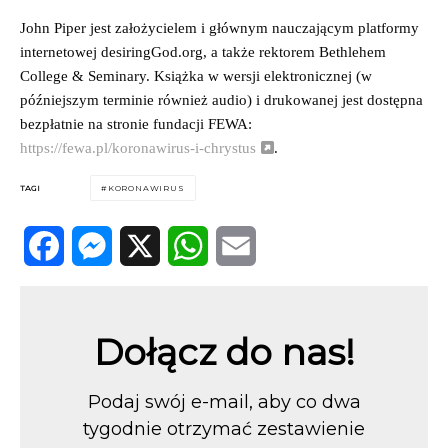
John Piper jest założycielem i głównym nauczającym platformy
internetowej desiringGod.org, a także rektorem Bethlehem
College & Seminary. Książka w wersji elektronicznej (w
późniejszym terminie również audio) i drukowanej jest dostępna
bezpłatnie na stronie fundacji FEWA:
https://fewa.pl/koronawirus-i-chrystus
.
TAGI
KORONAWIRUS
Facebook
Messenger
X
WhatsApp
Email
Dołącz do nas!
Podaj swój e-mail, aby co dwa
tygodnie otrzymać zestawienie