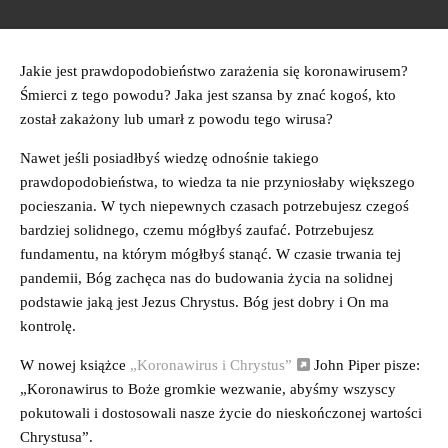
Jakie jest prawdopodobieństwo zarażenia się koronawirusem?
Śmierci z tego powodu? Jaka jest szansa by znać kogoś, kto
został zakażony lub umarł z powodu tego wirusa?
Nawet jeśli posiadłbyś wiedzę odnośnie takiego
prawdopodobieństwa, to wiedza ta nie przyniosłaby większego
pocieszania. W tych niepewnych czasach potrzebujesz czegoś
bardziej solidnego, czemu mógłbyś zaufać. Potrzebujesz
fundamentu, na którym mógłbyś stanąć. W czasie trwania tej
pandemii, Bóg zachęca nas do budowania życia na solidnej
podstawie jaką jest Jezus Chrystus. Bóg jest dobry i On ma
kontrolę.
W nowej książce
„Koronawirus i Chrystus”
John Piper pisze:
„Koronawirus to Boże gromkie wezwanie, abyśmy wszyscy
pokutowali i dostosowali nasze życie do nieskończonej wartości
Chrystusa”.