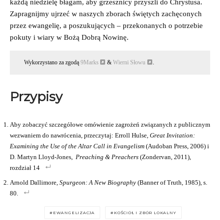
każdą niedzielę błagam, aby grzesznicy przyszli do Chrystusa.
Zapragnijmy ujrzeć w naszych zborach świętych zachęconych
przez ewangelię, a poszukujących – przekonanych o potrzebie
pokuty i wiary w Bożą Dobrą Nowinę.
Wykorzystano za zgodą
9Marks
&
Wierni Słowu
.
Przypisy
Aby zobaczyć szczegółowe omówienie zagrożeń związanych z publicznym
wezwaniem do nawrócenia, przeczytaj: Erroll Hulse,
Great Invitation:
Examining the Use of the Altar Call in Evangelism
(Audoban Press, 2006) i
D. Martyn Lloyd-Jones,
Preaching & Preachers
(Zondervan, 2011),
rozdział 14
Arnold Dallimore,
Spurgeon: A New Biography
(Banner of Truth, 1985), s.
80.
EWANGELIZACJA
KOŚCIÓŁ I ZBÓR LOKALNY