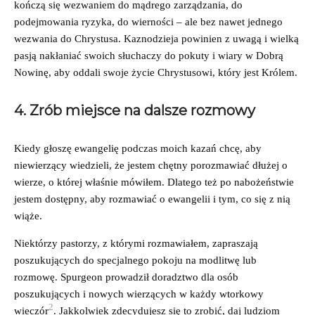
kończą się wezwaniem do mądrego zarządzania, do
podejmowania ryzyka, do wierności – ale bez nawet jednego
wezwania do Chrystusa. Kaznodzieja powinien z uwagą i wielką
pasją nakłaniać swoich słuchaczy do pokuty i wiary w Dobrą
Nowinę, aby oddali swoje życie Chrystusowi, który jest Królem.
4. Zrób miejsce na dalsze rozmowy
Kiedy głoszę ewangelię podczas moich kazań chcę, aby
niewierzący wiedzieli, że jestem chętny porozmawiać dłużej o
wierze, o której właśnie mówiłem. Dlatego też po nabożeństwie
jestem dostępny, aby rozmawiać o ewangelii i tym, co się z nią
wiąże.
Niektórzy pastorzy, z którymi rozmawiałem, zapraszają
poszukujących do specjalnego pokoju na modlitwę lub
rozmowę. Spurgeon prowadził doradztwo dla osób
poszukujących i nowych wierzących w każdy wtorkowy
2
wieczór
. Jakkolwiek zdecydujesz się to zrobić, daj ludziom