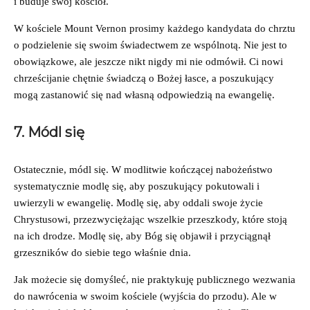
i buduje swój kościół.
W kościele Mount Vernon prosimy każdego kandydata do chrztu
o podzielenie się swoim świadectwem ze wspólnotą. Nie jest to
obowiązkowe, ale jeszcze nikt nigdy mi nie odmówił. Ci nowi
chrześcijanie chętnie świadczą o Bożej łasce, a poszukujący
mogą zastanowić się nad własną odpowiedzią na ewangelię.
7. Módl się
Ostatecznie, módl się. W modlitwie kończącej nabożeństwo
systematycznie modlę się, aby poszukujący pokutowali i
uwierzyli w ewangelię. Modlę się, aby oddali swoje życie
Chrystusowi, przezwyciężając wszelkie przeszkody, które stoją
na ich drodze. Modlę się, aby Bóg się objawił i przyciągnął
grzeszników do siebie tego właśnie dnia.
Jak możecie się domyśleć, nie praktykuję publicznego wezwania
do nawrócenia w swoim kościele (wyjścia do przodu). Ale w