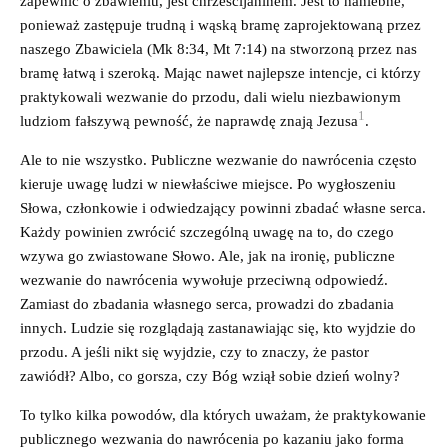
zapewnić o zbawieniu, jest chrześcijaninem. Jest to haniebne,
ponieważ zastępuje trudną i wąską bramę zaprojektowaną przez
naszego Zbawiciela (Mk 8:34, Mt 7:14) na stworzoną przez nas
bramę łatwą i szeroką. Mając nawet najlepsze intencje, ci którzy
praktykowali wezwanie do przodu, dali wielu niezbawionym
1
ludziom fałszywą pewność, że naprawdę znają Jezusa
.
Ale to nie wszystko. Publiczne wezwanie do nawrócenia często
kieruje uwagę ludzi w niewłaściwe miejsce. Po wygłoszeniu
Słowa, członkowie i odwiedzający powinni zbadać własne serca.
Każdy powinien zwrócić szczególną uwagę na to, do czego
wzywa go zwiastowane Słowo. Ale, jak na ironię, publiczne
wezwanie do nawrócenia wywołuje przeciwną odpowiedź.
Zamiast do zbadania własnego serca, prowadzi do zbadania
innych. Ludzie się rozglądają zastanawiając się, kto wyjdzie do
przodu. A jeśli nikt się wyjdzie, czy to znaczy, że pastor
zawiódł? Albo, co gorsza, czy Bóg wziął sobie dzień wolny?
To tylko kilka powodów, dla których uważam, że praktykowanie
publicznego wezwania do nawrócenia po kazaniu jako forma