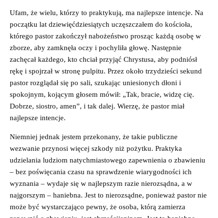
Ufam, że wielu, którzy to praktykują, ma najlepsze intencje. Na
początku lat dziewięćdziesiątych uczęszczałem do kościoła,
którego pastor zakończył nabożeństwo prosząc każdą osobę w
zborze, aby zamknęła oczy i pochyliła głowę. Następnie
zachęcał każdego, kto chciał przyjąć Chrystusa, aby podniósł
rękę i spojrzał w stronę pulpitu. Przez około trzydzieści sekund
pastor rozglądał się po sali, szukając uniesionych dłoni i
spokojnym, kojącym głosem mówił: „Tak, bracie, widzę cię.
Dobrze, siostro, amen”, i tak dalej. Wierzę, że pastor miał
najlepsze intencje.
Niemniej jednak jestem przekonany, że takie publiczne
wezwanie przynosi więcej szkody niż pożytku. Praktyka
udzielania ludziom natychmiastowego zapewnienia o zbawieniu
– bez poświęcania czasu na sprawdzenie wiarygodności ich
wyznania – wydaje się w najlepszym razie nierozsądna, a w
najgorszym – haniebna. Jest to nierozsądne, ponieważ pastor nie
może być wystarczająco pewny, że osoba, którą zamierza