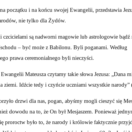
na początku i na końcu swojej Ewangelii, przedstawia Jez
arodów, nie tylko dla Żydów.
i czcicielami są nadworni magowie lub astrologowie bądź 
 Wschodu – być może z Babilonu. Byli poganami. Według
ego prawa ceremonialnego byli nieczyści.
Ewangelii Mateusza czytamy takie słowa Jezusa: „Dana mi
na ziemi. Idźcie tedy i czyńcie uczniami wszystkie narody”
orzyło drzwi dla nas, pogan, abyśmy mogli cieszyć się Me
nież dowodu na to, że On był Mesjaszem. Ponieważ jedny
ię proroctw było to, że narody i królowie faktycznie przy