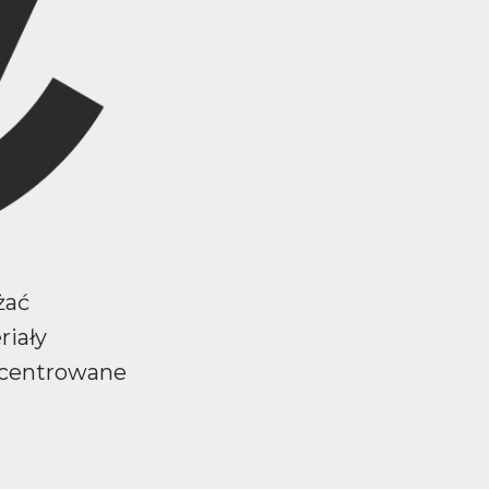
żać
riały
ncentrowane