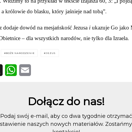
. Widzimy to na przykład w tekście Izajasza 60, 3: „I pójd
, a królowie do blasku, który jaśnieje nad tobą”.
z dodaje dowód na mesjańskość Jezusa
i
ukazuje Go jako M
bietnice – dla wszystkich narodów, nie tylko dla Izraela.
BOŻE NARODZENIE
JEZUS
WhatsApp
Email
Dołącz do nas!
Podaj swój e-mail, aby co dwa tygodnie otrzymać
stawienie naszych nowych materiałów. Zostańm