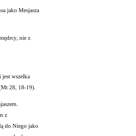
usa jako Mesjasza
mędrcy, nie z
 jest wszelka
 (Mt 28, 18-19).
sjaszem.
m z
jdą do Niego jako