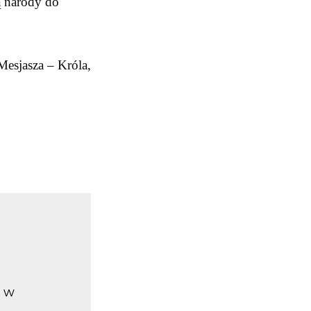
ą narody do
esjasza – Króla,
y w