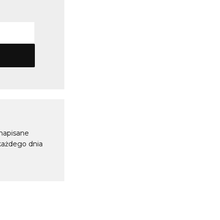
 napisane
 każdego dnia