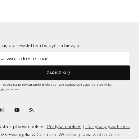
 się do newslettera by być na bieżąco.
 zgodę na przetwarzanie moich danych osobowych zgodnie z
polityką
ości
serwisu.
ysta z plików cookies.
Polityka cookies
|
Polityka prywatności
026 Ewangelia w Centrum. Wszelkie prawa zastrzeżone.