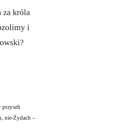
 za króla
ozolimy i
dowski?
 przyszli
h, nie-Żydach –