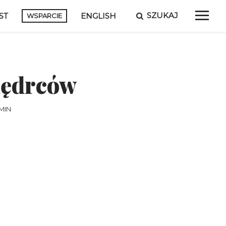
SZUKAJ
ST
ENGLISH
WSPARCIE
 mędrców
MIN