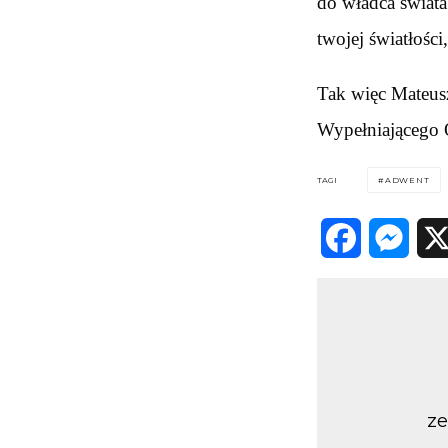
do władca świata
twojej światłości
Tak więc Mateus
Wypełniającego O
TAGI
ADWENT
Facebook
Messenger
X
ze