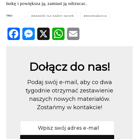
łaskę i powiększa ją, zamiast ją odrzucac.
TAGI
RADOŚĆ NA KAŻDY DZIEŃ
ROZWAŻANIA
Facebook
Messenger
X
WhatsApp
Email
Dołącz do nas!
Podaj swój e-mail, aby co dwa
tygodnie otrzymać zestawienie
naszych nowych materiałów.
Zostańmy w kontakcie!