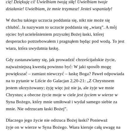
cię! Dziękuję
ci
!
U
wielbi
am twoj
ą
si
ł
ę
!
U
wielbiam
tw
oje
dzi
ałanie
!
Uwielbi
am
,
że mnie
trzymasz
!
Jesteś wspaniały
!
W duchu takiego uczucia poddania się, nikt nie może się
chlubić. Ja nazywam to uczucie poddania się „wiarą”. A mój
ojciec był ucieleśnieniem przyszłej Bożej łaski, której
desperacko potrzebowałem i pragnąłem będąc pod wodą. To jest
wiara, która uwydatnia łaskę.
Gdy zastanawiamy się, jak prowadzić chrześcijańskie życie,
najważniejszą kwestią powinno być: W jaki sposób mogę
powiększać – zamiast niewczyć – łaskę Boga? Paweł odpowiada
na to pytanie w Liście do Galacjan 2,20-21: „Z Chrystusem
jestem ukrzyżowany; żyję więc już nie ja, ale żyje we mnie
Chrystus; a obecne życie moje w ciele
jest życiem w wierze
w
Syna Bożego, który mnie umiłował i wydał samego siebie za
mnie. Nie odrzucam łaski Bożej”.
Dlaczego jego życie nie odrzuca Bożej łaski? Ponieważ
żyje on w wierze w Syna Bożego. Wiara kieruje całą uwagę na