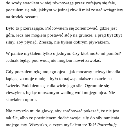
do wody straciłem w niej równowagę przez cofającą się falę,
poczułem się tak, jakbym w jednej chwili miał zostać wciągnięty
na środek oceanu.
Było to przerażające. Próbowałem się zorientować, gdzie jest
góra, lecz nie mogłem postawić stóp na gruncie, a prąd był zbyt
silny, aby płynąć. Zresztą, nie byłem dobrym pływakiem.
W panice myślałem tylko o jednym: Czy ktoś może mi pomóc?
Jednak będąc pod wodą nie mogłem nawet zawołać.
Gdy poczułem rękę mojego ojca – jak mocarny uchwyt imadła
łapiącą za moje ramię – było to najwspanialsze uczucie na
świecie. Poddałem się całkowicie jego sile. Ogromnie się
cieszyłem, będąc unoszonym według woli mojego ojca. Nie
stawiałem oporu.
Nie przyszło mi do głowy, aby spróbować pokazać, że nie jest
tak źle, albo że powinienem dodać swojej siły do siły ramienia
mojego taty. Wszystko, o czym myślałem to:
Tak! Potrzebuję