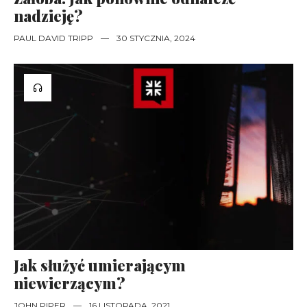
nadzieję?
PAUL DAVID TRIPP
—
30 STYCZNIA, 2024
Jak służyć umierającym
niewierzącym?
JOHN PIPER
—
16 LISTOPADA, 2021