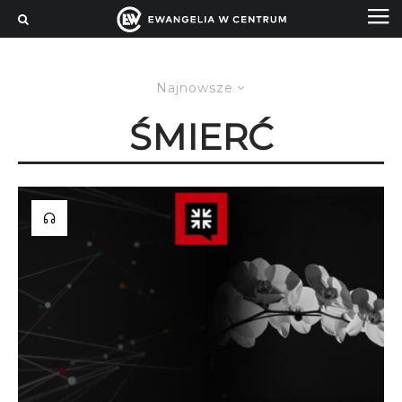
Najnowsze
ŚMIERĆ