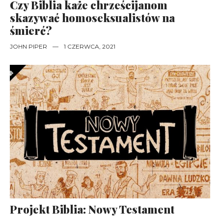
Czy Biblia każe chrześcijanom
skazywać homoseksualistów na
śmierć?
JOHN PIPER
—
1 CZERWCA, 2021
Projekt Biblia: Nowy Testament