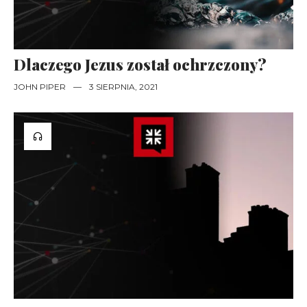
Dlaczego Jezus został ochrzczony?
JOHN PIPER
—
3 SIERPNIA, 2021