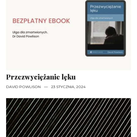
Przezwyciężanie lęku
DAVID POWLISON
—
23 STYCZNIA, 2024