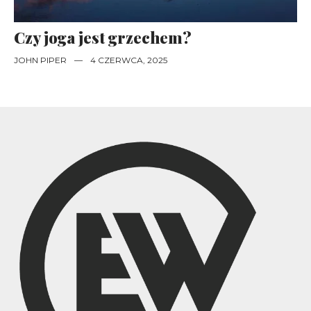
Czy joga jest grzechem?
JOHN PIPER
—
4 CZERWCA, 2025