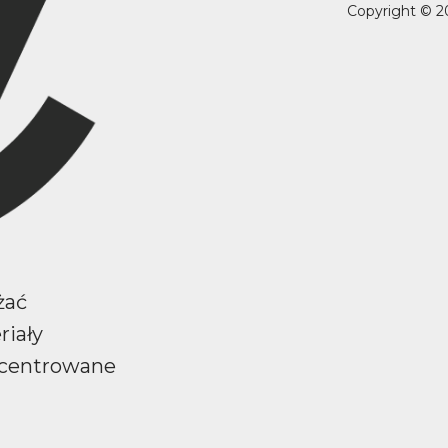
Copyright © 2
żać
riały
ncentrowane