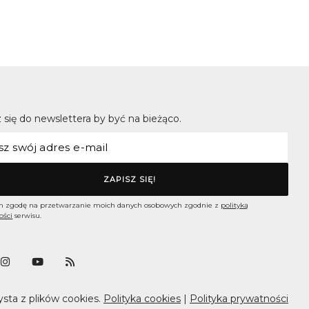
 się do newslettera by być na bieżąco.
 zgodę na przetwarzanie moich danych osobowych zgodnie z
polityką
ości
serwisu.
ysta z plików cookies.
Polityka cookies
|
Polityka prywatności