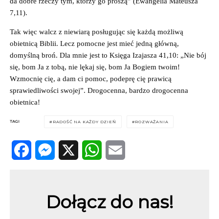
da dobre rzeczy tym, którzy go proszą” (Ewangelia Mateusza
7,11).
Tak więc walcz z niewiarą posługując się każdą możliwą
obietnicą Biblii. Lecz pomocne jest mieć jedną główną,
domyślną broń. Dla mnie jest to Księga Izajasza 41,10: „Nie bój
się, bom Ja z tobą, nie lękaj się, bom Ja Bogiem twoim!
Wzmocnię cię, a dam ci pomoc, podeprę cię prawicą
sprawiedliwości swojej”. Drogocenna, bardzo drogocenna
obietnica!
TAGI
RADOŚĆ NA KAŻDY DZIEŃ
ROZWAŻANIA
Facebook
Messenger
X
WhatsApp
Email
Dołącz do nas!