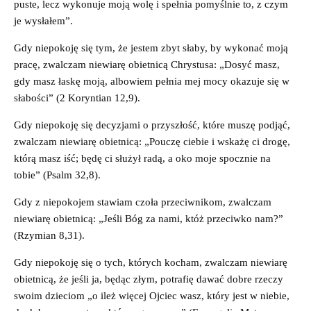
puste, lecz wykonuje moją wolę i spełnia pomyślnie to, z czym
je wysłałem”.
Gdy niepokoję się tym, że jestem zbyt słaby, by wykonać moją
pracę, zwalczam niewiarę obietnicą Chrystusa: „Dosyć masz,
gdy masz łaskę moją, albowiem pełnia mej mocy okazuje się w
słabości” (2 Koryntian 12,9).
Gdy niepokoję się decyzjami o przyszłość, które muszę podjąć,
zwalczam niewiarę obietnicą: „Pouczę ciebie i wskażę ci drogę,
którą masz iść; będę ci służył radą, a oko moje spocznie na
tobie” (Psalm 32,8).
Gdy z niepokojem stawiam czoła przeciwnikom, zwalczam
niewiarę obietnicą: „Jeśli Bóg za nami, któż przeciwko nam?”
(Rzymian 8,31).
Gdy niepokoję się o tych, których kocham, zwalczam niewiarę
obietnicą, że jeśli ja, będąc złym, potrafię dawać dobre rzeczy
swoim dzieciom „o ileż więcej Ojciec wasz, który jest w niebie,