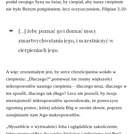
posłał swojego Syna na świat, by cierpiał, aby nasze cierpienie
nie było Bożym potępieniem, lecz oczyszczeniem. Filipian 3,10:
[…] żeby poznać go i doznać mocy
zmartwychwstania jego, i uczestniczyć w
cierpieniach jego.
A więc zrozumiałym jest, by serce chrześcijanina wołało w
cierpieniu: „Dlaczego?”,ponieważ nie znamy większości
mikropowodów naszego cierpienia – dlaczego teraz, dlaczego w
ten sposób, dlaczego tak długo? Lecz nie pozwól, by twoja
nieznajomość mikropowodów spowodowała, że przeoczysz
ogromną pomoc, której udziela Bóg w swoim słowie, poprzez
oznajmianie nam Jego makropowodów.
„Słyszeliście o wytrwałości Joba i oglądaliście zakończenie,
które zgotował Pan, bo wielce litościwy i miłosierny jest Pan”