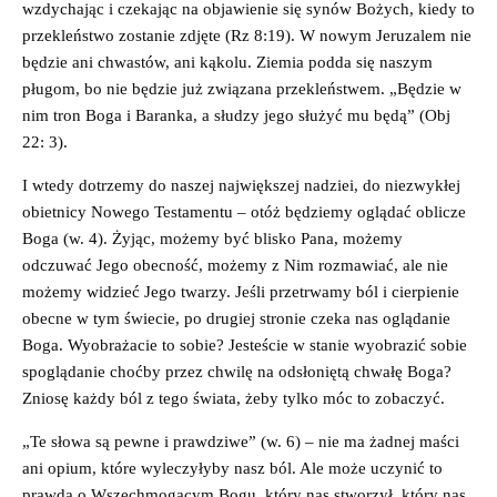
wzdychając i czekając na objawienie się synów Bożych, kiedy to
przekleństwo zostanie zdjęte (Rz 8:19). W nowym Jeruzalem nie
będzie ani chwastów, ani kąkolu. Ziemia podda się naszym
pługom, bo nie będzie już związana przekleństwem. „Będzie w
nim tron Boga i Baranka, a słudzy jego służyć mu będą” (Obj
22: 3).
I wtedy dotrzemy do naszej największej nadziei, do niezwykłej
obietnicy Nowego Testamentu – otóż będziemy oglądać oblicze
Boga (w. 4). Żyjąc, możemy być blisko Pana, możemy
odczuwać Jego obecność, możemy z Nim rozmawiać, ale nie
możemy widzieć Jego twarzy. Jeśli przetrwamy ból i cierpienie
obecne w tym świecie, po drugiej stronie czeka nas oglądanie
Boga. Wyobrażacie to sobie? Jesteście w stanie wyobrazić sobie
spoglądanie choćby przez chwilę na odsłoniętą chwałę Boga?
Zniosę każdy ból z tego świata, żeby tylko móc to zobaczyć.
„Te słowa są pewne i prawdziwe” (w. 6) – nie ma żadnej maści
ani opium, które wyleczyłyby nasz ból. Ale może uczynić to
prawda o Wszechmogącym Bogu, który nas stworzył, który nas