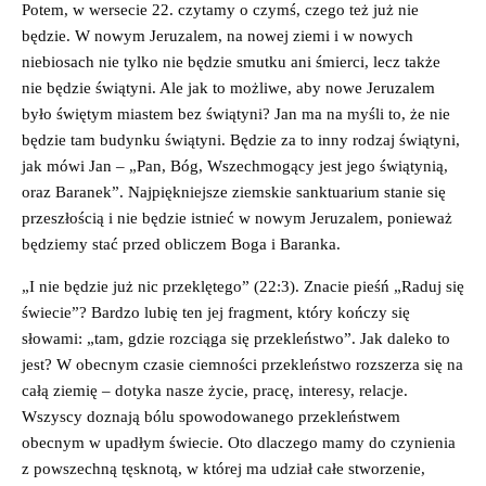
Potem, w wersecie 22. czytamy o czymś, czego też już nie
będzie. W nowym Jeruzalem, na nowej ziemi i w nowych
niebiosach nie tylko nie będzie smutku ani śmierci, lecz także
nie będzie świątyni. Ale jak to możliwe, aby nowe Jeruzalem
było świętym miastem bez świątyni? Jan ma na myśli to, że nie
będzie tam budynku świątyni. Będzie za to inny rodzaj świątyni,
jak mówi Jan – „Pan, Bóg, Wszechmogący jest jego świątynią,
oraz Baranek”. Najpiękniejsze ziemskie sanktuarium stanie się
przeszłością i nie będzie istnieć w nowym Jeruzalem, ponieważ
będziemy stać przed obliczem Boga i Baranka.
„I nie będzie już nic przeklętego” (22:3). Znacie pieśń „Raduj się
świecie”? Bardzo lubię ten jej fragment, który kończy się
słowami: „tam, gdzie rozciąga się przekleństwo”. Jak daleko to
jest? W obecnym czasie ciemności przekleństwo rozszerza się na
całą ziemię – dotyka nasze życie, pracę, interesy, relacje.
Wszyscy doznają bólu spowodowanego przekleństwem
obecnym w upadłym świecie. Oto dlaczego mamy do czynienia
z powszechną tęsknotą, w której ma udział całe stworzenie,