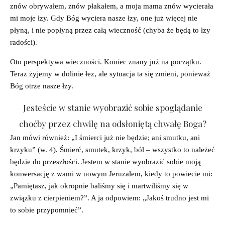
znów obrywałem, znów płakałem, a moja mama znów wycierała
mi moje łzy. Gdy Bóg wyciera nasze łzy, one już więcej nie
płyną, i nie popłyną przez całą wieczność (chyba że będą to łzy
radości).
Oto perspektywa wieczności. Koniec znany już na początku.
Teraz żyjemy w dolinie łez, ale sytuacja ta się zmieni, ponieważ
Bóg otrze nasze łzy.
Jesteście w stanie wyobrazić sobie spoglądanie
choćby przez chwilę na odsłoniętą chwałę Boga?
Jan mówi również: „I śmierci już nie będzie; ani smutku, ani
krzyku” (w. 4). Śmierć, smutek, krzyk, ból – wszystko to należeć
będzie do przeszłości. Jestem w stanie wyobrazić sobie moją
konwersację z wami w nowym Jeruzalem, kiedy to powiecie mi:
„Pamiętasz, jak okropnie baliśmy się i martwiliśmy się w
związku z cierpieniem?”. A ja odpowiem: „Jakoś trudno jest mi
to sobie przypomnieć”.