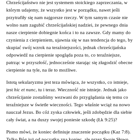
Chrześcijaństwo nie jest systemem stoickiego zaprzeczania, w
którym udajemy, że wszystko jest w porządku, nawet jeśli
przytrafiły się nam najgorsze rzeczy. W tym samym czasie nie
wolno nam zagubić chrześcijańskiej nadziei, że pewnego dnia
nasze cierpienie dobiegnie końca i to na zawsze. Gdy mamy do
czynienia z cierpieniem, ujawnia się w nas tendencja do tego, by
skupiać swój wzrok na teraźniejszości, jednak chrześcijańska
odpowiedź na cierpienie spogląda poza to, co teraźniejsze,
patrząc w przyszłość, jednocześnie starając się złagodzić obecne
cierpienie na tyle, na ile to możliwe.
Istotą sekularyzmu jest teza mówiąca, że wszystko, co istnieje,
jest
hic et nunc
, tu i teraz. Wieczność nie istnieje. Jednak jako
chrześcijanie zostaliśmy wezwani do przyglądania się temu co
teraźniejsze w świetle wieczności. Tego właśnie wciąż na nowo
nauczał Jezus. Bo cóż zyska człowiek, jeśli zdobędzie dla siebie
cały świat, a na duszy swojej poniesie szkodę (Łk 9:25)?
Pismo mówi, że koniec definiuje znaczenie początku (Kaz 7:8).
Tylko Bóg już od początku zna koniec, ale przez Swoje Słowo