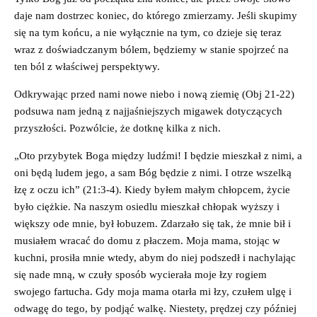
daje nam dostrzec koniec, do którego zmierzamy. Jeśli skupimy
się na tym końcu, a nie wyłącznie na tym, co dzieje się teraz
wraz z doświadczanym bólem, będziemy w stanie spojrzeć na
ten ból z właściwej perspektywy.
Odkrywając przed nami nowe niebo i nową ziemię (Obj 21-22)
podsuwa nam jedną z najjaśniejszych migawek dotyczących
przyszłości. Pozwólcie, że dotknę kilka z nich.
„Oto przybytek Boga między ludźmi! I będzie mieszkał z nimi, a
oni będą ludem jego, a sam Bóg będzie z nimi. I otrze wszelką
łzę z oczu ich” (21:3-4). Kiedy byłem małym chłopcem, życie
było ciężkie. Na naszym osiedlu mieszkał chłopak wyższy i
większy ode mnie, był łobuzem. Zdarzało się tak, że mnie bił i
musiałem wracać do domu z płaczem. Moja mama, stojąc w
kuchni, prosiła mnie wtedy, abym do niej podszedł i nachylając
się nade mną, w czuły sposób wycierała moje łzy rogiem
swojego fartucha. Gdy moja mama otarła mi łzy, czułem ulgę i
odwagę do tego, by podjąć walkę. Niestety, prędzej czy później