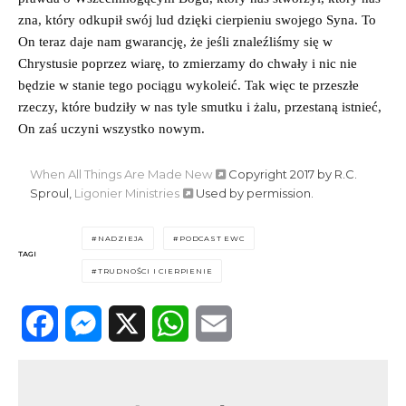
zna, który odkupił swój lud dzięki cierpieniu swojego Syna. To
On teraz daje nam gwarancję, że jeśli znaleźliśmy się w
Chrystusie poprzez wiarę, to zmierzamy do chwały i nic nie
będzie w stanie tego pociągu wykoleić. Tak więc te przeszłe
rzeczy, które budziły w nas tyle smutku i żalu, przestaną istnieć,
On zaś uczyni wszystko nowym.
When All Things Are Made New
Copyright 2017 by R.C.
Sproul,
Ligonier Ministries
Used by permission.
NADZIEJA
PODCAST EWC
TAGI
TRUDNOŚCI I CIERPIENIE
Facebook
Messenger
X
WhatsApp
Email