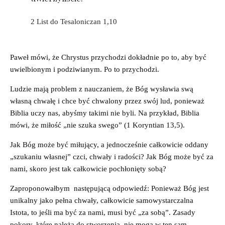
2 List do Tesaloniczan 1,10
Paweł mówi, że Chrystus przychodzi dokładnie po to, aby być
uwielbionym i podziwianym. Po to przychodzi.
Ludzie mają problem z nauczaniem, że Bóg wysławia swą
własną chwałę i chce być chwalony przez swój lud, ponieważ
Biblia uczy nas, abyśmy takimi nie byli. Na przykład, Biblia
mówi, że miłość „nie szuka swego” (1 Koryntian 13,5).
Jak Bóg może być miłujący, a jednocześnie całkowicie oddany
„szukaniu własnej” czci, chwały i radości? Jak Bóg może być za
nami, skoro jest tak całkowicie pochłonięty sobą?
Zaproponowałbym następującą odpowiedź: Ponieważ Bóg jest
unikalny jako pełna chwały, całkowicie samowystarczalna
Istota, to jeśli ma być za nami, musi być „za sobą”. Zasady
pokory, które należą do stworzenia, nie mogą w ten sam