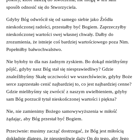
sposób odnosić się do Stworzyciela.
Gdyby Bóg odwrócił się od samego siebie jako Źródła
nieskończonej radości, przestałby być Bogiem. Zaprzeczyłby
nieskończonej wartości swej własnej chwały. Dałby do
zrozumienia, że istnieje coś bardziej wartościowego poza Nim.
Popełniłby bałwochwalstwo.
Nie byłoby to dla nas żadnym zyskiem. Bo dokąd mielibyśmy
pójść, gdyby nasz Bóg stał się niesprawiedliwy? Gdzie
znaleźlibyśmy Skałę uczciwości we wszechświecie, gdyby Boże
serce zaprzestało cenić najbardziej to, co jest najbardziej cenne?
Gdzie mielibyśmy się zwrócić z naszym uwielbieniem, gdyby
sam Bóg porzucił tytuł nieskończonej wartości i piękna?
Nie, nie zamienimy Bożego samowywyższenia w miłość
żądając, aby Bóg przestał być Bogiem.
Przeciwnie: musimy zacząć dostrzegać, że Bóg jest miłością
dokładnie dlatego, że nieustępliwie dąży On do tego, aby Jego