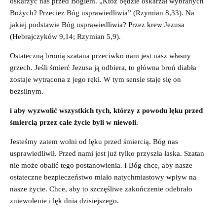
oskarżyć nas przed Bogiem. „Któż będzie oskarżał wybranych
Bożych? Przecież Bóg usprawiedliwia” (Rzymian 8,33). Na
jakiej podstawie Bóg usprawiedliwia? Przez krew Jezusa
(Hebrajczyków 9,14; Rzymian 5,9).
Ostateczną bronią szatana przeciwko nam jest nasz własny
grzech. Jeśli śmierć Jezusa ją odbiera, to główna broń diabła
zostaje wytrącona z jego ręki. W tym sensie staje się on
bezsilnym.
i aby wyzwolić wszystkich tych, którzy z powodu lęku przed
śmiercią przez całe życie byli w niewoli.
Jesteśmy zatem wolni od lęku przed śmiercią. Bóg nas
usprawiedliwił. Przed nami jest już tylko przyszła łaska. Szatan
nie może obalić tego postanowienia. I Bóg chce, aby nasze
ostateczne bezpieczeństwo miało natychmiastowy wpływ na
nasze życie. Chce, aby to szczęśliwe zakończenie odebrało
zniewolenie i lęk dnia dzisiejszego.