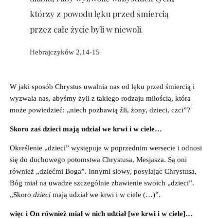
którzy z powodu lęku przed śmiercią
przez całe życie byli w niewoli.
Hebrajczyków 2,14-15
W jaki sposób Chrystus uwalnia nas od lęku przed śmiercią i
wyzwala nas, abyśmy żyli z takiego rodzaju miłością, która
1
może powiedzieć: „niech pozbawią źli, żony, dzieci, czci”?
Skoro zaś dzieci mają udział we krwi i w ciele…
Określenie „dzieci” występuje w poprzednim wersecie i odnosi
się do duchowego potomstwa Chrystusa, Mesjasza. Są oni
również „dziećmi Boga”. Innymi słowy, posyłając Chrystusa,
Bóg miał na uwadze szczególnie zbawienie swoich „dzieci”.
„Skoro
dzieci
mają udział we krwi i w ciele (…)”.
więc i On również miał w nich udział [we krwi i w ciele]…