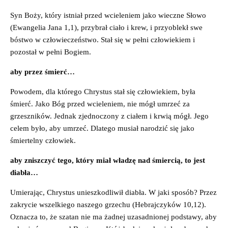
Syn Boży, który istniał przed wcieleniem jako wieczne Słowo
(Ewangelia Jana 1,1), przybrał ciało i krew, i przyoblekł swe
bóstwo w człowieczeństwo. Stał się w pełni człowiekiem i
pozostał w pełni Bogiem.
aby przez śmierć…
Powodem, dla którego Chrystus stał się człowiekiem, była
śmierć. Jako Bóg przed wcieleniem, nie mógł umrzeć za
grzeszników. Jednak zjednoczony z ciałem i krwią mógł. Jego
celem było, aby umrzeć. Dlatego musiał narodzić się jako
śmiertelny człowiek.
aby zniszczyć tego, który miał władzę nad śmiercią, to jest
diabła…
Umierając, Chrystus unieszkodliwił diabła. W jaki sposób? Przez
zakrycie wszelkiego naszego grzechu (Hebrajczyków 10,12).
Oznacza to, że szatan nie ma żadnej uzasadnionej podstawy, aby