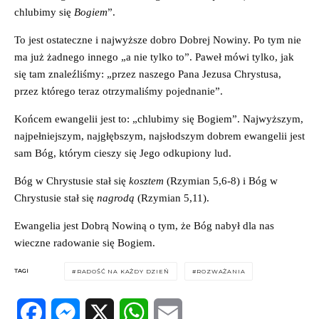
chlubimy się
Bogiem
”.
To jest ostateczne i najwyższe dobro Dobrej Nowiny. Po tym nie
ma już żadnego innego „a nie tylko to”. Paweł mówi tylko, jak
się tam znaleźliśmy: „przez naszego Pana Jezusa Chrystusa,
przez którego teraz otrzymaliśmy pojednanie”.
Końcem ewangelii jest to: „chlubimy się Bogiem”. Najwyższym,
najpełniejszym, najgłębszym, najsłodszym dobrem ewangelii jest
sam Bóg, którym cieszy się Jego odkupiony lud.
Bóg w Chrystusie stał się
kosztem
(Rzymian 5,6-8) i Bóg w
Chrystusie stał się
nagrodą
(Rzymian 5,11).
Ewangelia jest Dobrą Nowiną o tym, że Bóg nabył dla nas
wieczne radowanie się Bogiem.
TAGI
RADOŚĆ NA KAŻDY DZIEŃ
ROZWAŻANIA