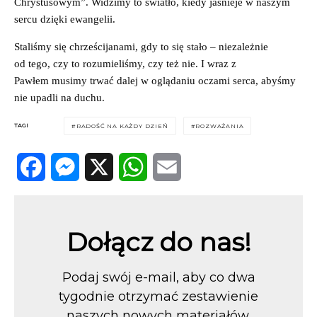
Chrystusowym”. Widzimy to światło, kiedy jaśnieje w naszym
sercu dzięki ewangelii.
Staliśmy się chrześcijanami, gdy to się stało – niezależnie
od tego, czy to rozumieliśmy, czy też nie. I wraz z
Pawłem musimy trwać dalej w oglądaniu oczami serca, abyśmy
nie upadli na duchu.
TAGI
RADOŚĆ NA KAŻDY DZIEŃ
ROZWAŻANIA
Facebook
Messenger
X
WhatsApp
Email
Dołącz do nas!
Podaj swój e-mail, aby co dwa
tygodnie otrzymać zestawienie
naszych nowych materiałów.