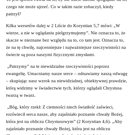
czego nie może ujrzeć. Co w takim razie zobaczył, kiedy
patrzył?
Kilka wersetów dalej w 2 Liście do Koryntian 5,7 mówi: „W
wierze, a nie w oglądaniu pielgrzymujemy”. Nie oznacza to, że
skacze w nieznane bez względu na to, co tam jest. Oznacza to,
że na tę chwilę, najcenniejsze i najważniejsze rzeczywistości na
świecie są poza naszymi fizycznymi zmysłami.
„Patrzymy” na te niewidzialne rzeczywistości poprzez
ewangelię. Umacniamy nasze serce – odnawiamy naszą odwagę
– skupiając nasz wzrok na niewidzialnej, obiektywnej prawdzie,
którą widzimy w świadectwie tych, którzy oglądali Chrystusa
twarzą w twarz.
„Bóg, który rzekł: Z ciemności niech światłość zaświeci,
rozświecił serca nasze, aby zajaśniało poznanie chwały Bożej,
która jest na obliczu Chrystusowym” (2 Koryntian 4,6). „Aby
zajaśniało poznanie chwały Bożej, która jest na obliczu