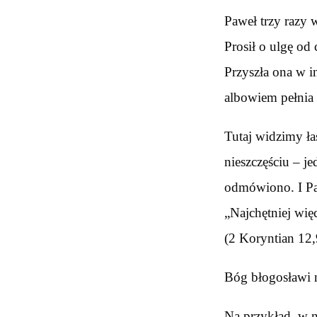
Paweł trzy razy 
Prosił o ulgę od 
Przyszła ona w i
albowiem pełnia 
Tutaj widzimy ł
nieszczęściu – j
odmówiono. I Paw
„Najchętniej wię
(2 Koryntian 12,
Bóg błogosławi 
Na przykład, w 