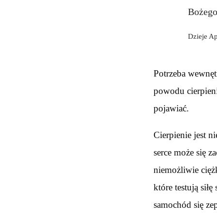
Bożego
Dzieje Ap
Potrzeba wewnętr
powodu cierpienia
pojawiać.
Cierpienie jest 
serce może się z
niemożliwie cięż
które testują si
samochód się ze