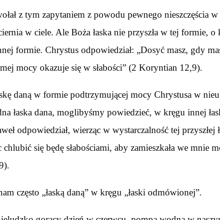
wołał z tym zapytaniem z powodu pewnego nieszczęścia w 
ciernia w ciele. Ale Boża łaska nie przyszła w tej formie, o 
nnej formie. Chrystus odpowiedział: „Dosyć masz, gdy mas
mej mocy okazuje się w słabości” (2 Koryntian 12,9).
askę daną w formie podtrzymującej mocy Chrystusa w ni
edna łaska dana, moglibyśmy powiedzieć, w kręgu innej łask
eł odpowiedział, wierząc w wystarczalność tej przyszłej ł
c chlubić się będę słabościami, aby zamieszkała we mnie
9).
nam często „łaską daną” w kręgu „łaski odmówionej”.
nieludzko gorący dzień w czerwcu, pompa wodna w nasz