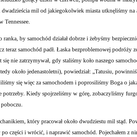
 i dwadzieścia mil od jakiegokolwiek miasta utknęliśmy na 
w Tennessee.
o ranka, by samochód działał dobrze i żebyśmy bezpiecznie
ecz teraz samochód padł. Łaska bezproblemowej podróży z
 się nie zatrzymywał, gdy staliśmy koło naszego samoch
edy około jedenastoletni), powiedział: „Tatusiu, powinni
liśmy się więc za samochodem i poprosiliśmy Boga o jaką
 potrzeby. Kiedy spojrzeliśmy w górę, zobaczyliśmy furgo
a poboczu.
hanikiem, który pracował około dwudziestu mil stąd. Pow
po części i wrócić, i naprawić samochód. Pojechałem z ni