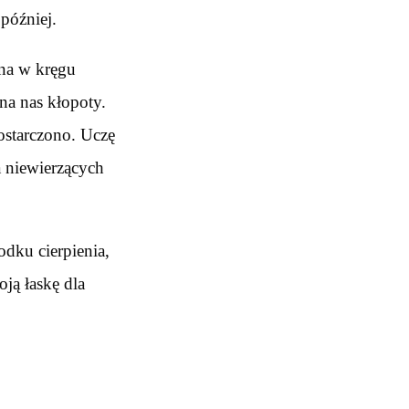
później.
ona w kręgu
a nas kłopoty.
ostarczono. Uczę
la niewierzących
dku cierpienia,
oją łaskę dla