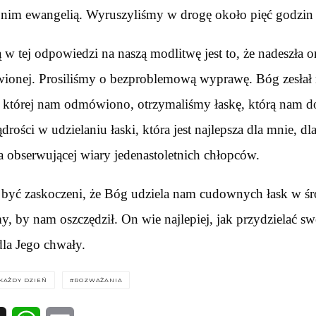
z nim ewangelią. Wyruszyliśmy w drogę około pięć godzin 
 w tej odpowiedzi na naszą modlitwę jest to, że nadeszła 
onej. Prosiliśmy o bezproblemową wyprawę. Bóg zesłał n
, której nam odmówiono, otrzymaliśmy łaskę, którą nam d
drości w udzielaniu łaski, która jest najlepsza dla mnie, d
 obserwującej wiary jedenastoletnich chłopców.
być zaskoczeni, że Bóg udziela nam cudownych łask w śro
y, by nam oszczędził. On wie najlepiej, jak przydzielać sw
dla Jego chwały.
KAŻDY DZIEŃ
ROZWAŻANIA