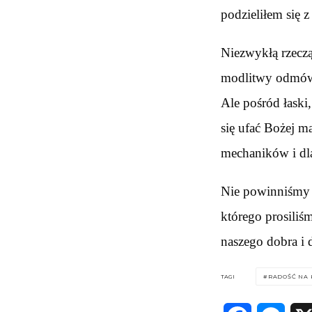
podzieliłem się 
Niezwykłą rzeczą
modlitwy odmówi
Ale pośród łaski
się ufać Bożej mą
mechaników i dla
Nie powinniśmy 
którego prosiliśm
naszego dobra i 
TAGI
RADOŚĆ NA 