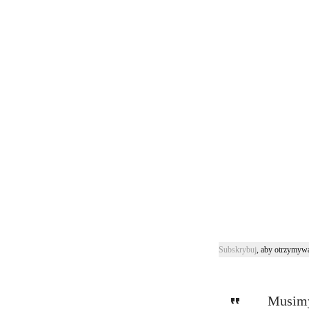
Subskrybuj
, aby otrzymywa
Musimy