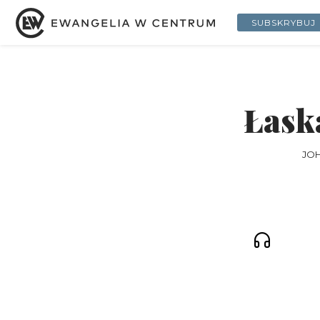
SUBSKRYBUJ
Łask
JOH