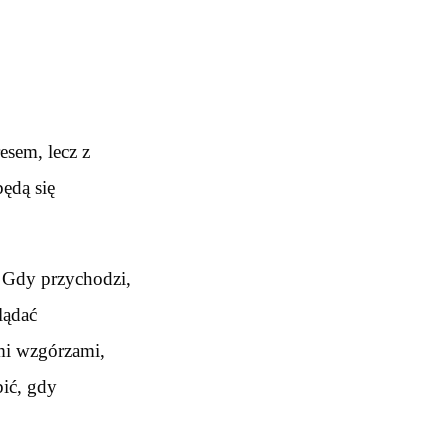
esem, lecz z
będą się
. Gdy przychodzi,
lądać
ymi wzgórzami,
bić, gdy