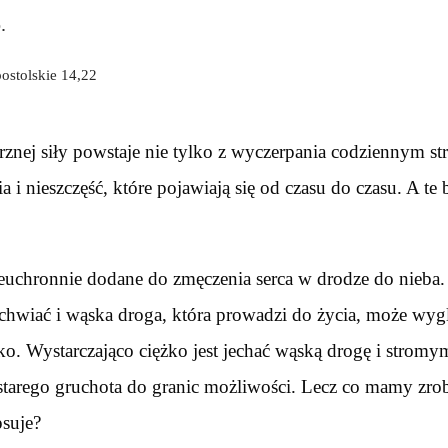
.
ostolskie 14,22
znej siły powstaje nie tylko z wyczerpania codziennym str
 i nieszczęść, które pojawiają się od czasu do czasu. A te 
nieuchronnie dodane do zmęczenia serca w drodze do nieba
achwiać i wąska droga, która prowadzi do życia, może wyg
ko. Wystarczająco ciężko jest jechać wąską drogę i strom
łę starego gruchota do granic możliwości. Lecz co mamy zro
psuje?