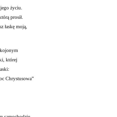
jego życiu.
którą prosił.
z łaskę moją,
eukojonym
i, której
aski:
 moc Chrystusowa”
ym samochodzie