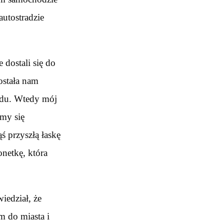
autostradzie
 dostali się do
ostała nam
odu. Wtedy mój
śmy się
ś przyszłą łaskę
netkę, która
iedział, że
m do miasta i