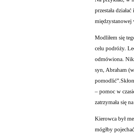
przestała działać
międzystanowej 
Modliłem się teg
celu podróży. L
odmówiona. Nikt
syn, Abraham (wt
pomodlić”.Skłoni
– pomoc w czasie
zatrzymała się n
Kierowca był mec
mógłby pojechać 