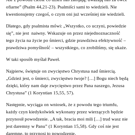
ofiarne” (Psalm 44,21-23). Psalmiści sami to wiedzieli. Nie
kwestionujemy czegoś, o czym oni już wcześniej nie wiedzieli.
Dlatego, gdy psalmista mówi: „Wszystko, co uczyni, powiedzie
się”, nie jest naiwny. Wskazuje on przez niejednoznaczność
tego życia na życie po śmierci, gdzie prawdziwa efektywność –
prawdziwa pomyślność – wszystkiego, co zrobiliśmy, się ukaże.
W taki sposób myślał Paweł.
Najpierw, świętuje on zwycięstwo Chrystusa nad śmiercią.
„Gdzież jest, o śmierci, zwycięstwo twoje? […] Bogu niech będą
dzięki, który nam daje zwycięstwo przez Pana naszego, Jezusa
Chrystusa” (1 Koryntian 15,55, 57).
Następnie, wyciąga on wniosek, że z powodu tego triumfu,
każdy czyn kiedykolwiek wykonany przez wierzących będzie
przynosił powodzenie. „A tak, bracia moi mili […] trud wasz nie
jest daremny w Panu” (1 Koryntian 15,58). Gdy coś nie jest
daremne, to przynosi to powodzenie.