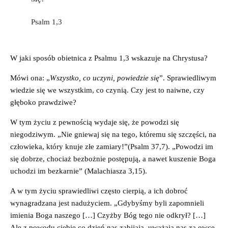
Psalm 1,3
W jaki sposób obietnica z Psalmu 1,3 wskazuje na Chrystusa?
Mówi ona: „
Wszystko, co uczyni, powiedzie się
”. Sprawiedliwym
wiedzie się we wszystkim, co czynią. Czy jest to naiwne, czy
głęboko prawdziwe?
W tym życiu z pewnością wydaje się, że powodzi się
niegodziwym. „Nie gniewaj się na tego, któremu się szczęści, na
człowieka, który knuje złe zamiary!”(Psalm 37,7). „Powodzi im
się dobrze, chociaż bezbożnie postępują, a nawet kuszenie Boga
uchodzi im bezkarnie” (Malachiasza 3,15).
A w tym życiu sprawiedliwi często cierpią, a ich dobroć
wynagradzana jest nadużyciem. „Gdybyśmy byli zapomnieli
imienia Boga naszego […] Czyżby Bóg tego nie odkrył? […]
Ale z powodu ciebie co dzień nas zabijają, uważają nas za owce