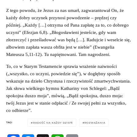
Z tego powodu, że Jezus za nas umarł, zagwarantował On, że
każdy dobry uczynek przynosi powodzenie – prędzej czy
później. „Każdy […] otrzyma od Pana zapłatę za to, co dobrego
uczyni” (Efezjan 6,8). „Błogosławieni jesteście, gdy wam
złorzeczyć i prześladować was będą […]. Radujcie i weselcie się,
albowiem zapłata wasza obfita jest w niebie” (Ewangelia
Mateusza 5,11-12). Tu napiętnowani. Tam nagrodzeni.
To, co w Starym Testamencie sprawia wrażenie naiwności
(„wszystko, co uczyni, powiedzie się”), w dogłębny sposób
wskazuje na dzieło Chrystusa i rzeczywistość zmartwychwstania.
Jak słowa wielkiego hymnu Kathariny von Schlegel: „Bądź
spokojna duszo moja”, mówią, „Bądź spokojna, duszo moja:
twój Jezus jest w stanie odpłacić / Ze swojej pełni za wszystko,
co odbierze”.
TAGI
RADOŚĆ NA KAŻDY DZIEŃ
ROZWAŻANIA