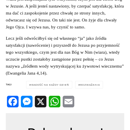
w Jezusie. A jeśli jesteś nastawiony, by czerpać satysfakcję, która
ma dać ci zaspokojenie przez chwałę ze strony innych,
odwracasz się od Jezusa. On taki nie jest. On żyje dla chwały
Jego Ojca. I wzywa nas, by czynić to samo.
Lecz jeśli odwróciłbyś się od własnego “ja” jako źródła
satysfakcji (nawrócenie) i przyszedł do Jezusa po przyjemność
tego wszystkiego, czym jest dla nas Bóg w Nim (wiara), wtedy
uczucie pustki zostałoby zastąpione przez pełnię – co Jezus
nazywa „źródłem wody wytryskującej ku żywotowi wiecznemu”
(Ewangelia Jana 4,14).
TAGI
RADOŚĆ NA KAŻDY DZIEŃ
ROZWAŻANIA
Facebook
Messenger
X
WhatsApp
Email