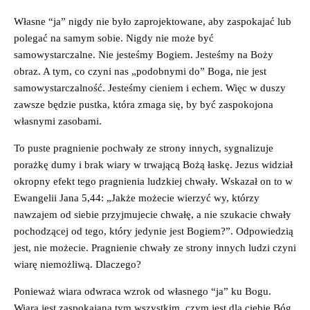
Własne “ja” nigdy nie było zaprojektowane, aby zaspokajać lub
polegać na samym sobie. Nigdy nie może być
samowystarczalne. Nie jesteśmy Bogiem. Jesteśmy na Boży
obraz. A tym, co czyni nas „podobnymi do” Boga, nie jest
samowystarczalność. Jesteśmy cieniem i echem. Więc w duszy
zawsze będzie pustka, która zmaga się, by być zaspokojona
własnymi zasobami.
To puste pragnienie pochwały ze strony innych, sygnalizuje
porażkę dumy i brak wiary w trwającą Bożą łaskę. Jezus widział
okropny efekt tego pragnienia ludzkiej chwały. Wskazał on to w
Ewangelii Jana 5,44: „Jakże możecie wierzyć wy, którzy
nawzajem od siebie przyjmujecie chwałę, a nie szukacie chwały
pochodzącej od tego, który jedynie jest Bogiem?”. Odpowiedzią
jest, nie możecie. Pragnienie chwały ze strony innych ludzi czyni
wiarę niemożliwą. Dlaczego?
Ponieważ wiara odwraca wzrok od własnego “ja” ku Bogu.
Wiara jest zaspokajana tym wszystkim, czym jest dla ciebie Bóg