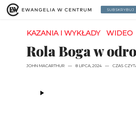
SUBSKRYBUJ
KAZANIA I WYKŁADY
WIDEO
Rola Boga w odr
JOHN MACARTHUR
—
8 LIPCA, 2024
—
CZAS CZYTA