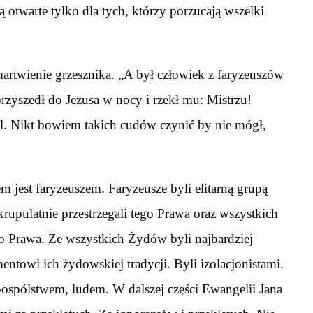
ą otwarte tylko dla tych, którzy porzucają wszelki
artwienie grzesznika. „A był człowiek z faryzeuszów
zyszedł do Jezusa w nocy i rzekł mu: Mistrzu!
l. Nikt bowiem takich cudów czynić by nie mógł,
jest faryzeuszem. Faryzeusze byli elitarną grupą
rupulatnie przestrzegali tego Prawa oraz wszystkich
go Prawa. Ze wszystkich Żydów byli najbardziej
towi ich żydowskiej tradycji. Byli izolacjonistami.
pospólstwem, ludem. W dalszej części Ewangelii Jana