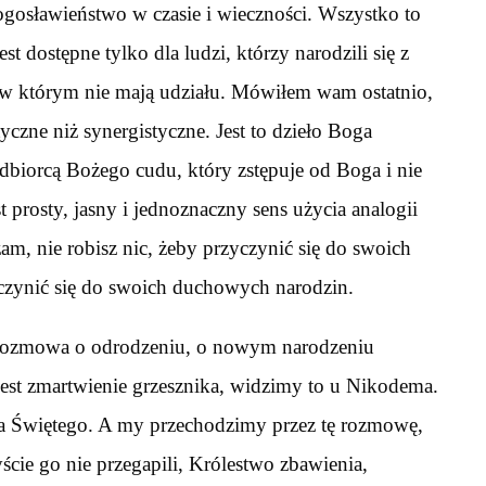
łogosławieństwo w czasie i wieczności. Wszystko to
st dostępne tylko dla ludzi, którzy narodzili się z
 w którym nie mają udziału. Mówiłem wam ostatnio,
tyczne niż synergistyczne. Jest to dzieło Boga
dbiorcą Bożego cudu, który zstępuje od Boga i nie
 prosty, jasny i jednoznaczny sens użycia analogii
zam, nie robisz nic, żeby przyczynić się do swoich
zyczynić się do swoich duchowych narodzin.
a rozmowa o odrodzeniu, o nowym narodzeniu
 Jest zmartwienie grzesznika, widzimy to u Nikodema.
cha Świętego. A my przechodzimy przez tę rozmowę,
yście go nie przegapili, Królestwo zbawienia,