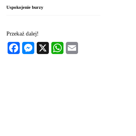
Uspokojenie burzy
Przekaż dalej!
Facebook
Messenger
X
WhatsApp
Email