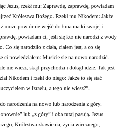
ając Jezus, rzekł mu: Zaprawdę, zaprawdę, powiadam
że ujrzeć Królestwa Bożego. Rzekł mu Nikodem: Jakże
zyż może powtórnie wejść do łona matki swojej i
prawdę, powiadam ci, jeśli się kto nie narodzi z wody
Co się narodziło z ciała, ciałem jest, a co się
że ci powiedziałem: Musicie się na nowo narodzić.
ale nie wiesz, skąd przychodzi i dokąd idzie. Tak jest
ał Nikodem i rzekł do niego: Jakże to się stać
uczycielem w Izraelu, a tego nie wiesz?”.
do narodzenia na nowo lub narodzenia z góry.
ownie” lub „z góry” i oba tutaj pasują. Jezus
żego, Królestwa zbawienia, życia wiecznego,