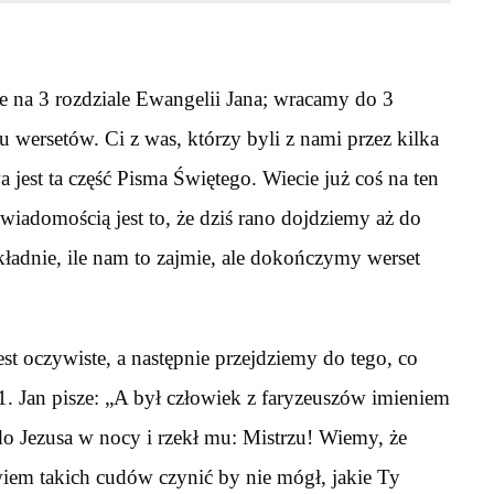
 na 3 rozdziale Ewangelii Jana; wracamy do 3
u wersetów. Ci z was, którzy byli z nami przez kilka
 jest ta część Pisma Świętego. Wiecie już coś na ten
wiadomością jest to, że dziś rano dojdziemy aż do
kładnie, ile nam to zajmie, ale dokończymy werset
t oczywiste, a następnie przejdziemy do tego, co
1. Jan pisze: „A był człowiek z faryzeuszów imieniem
o Jezusa w nocy i rzekł mu: Mistrzu! Wiemy, że
wiem takich cudów czynić by nie mógł, jakie Ty