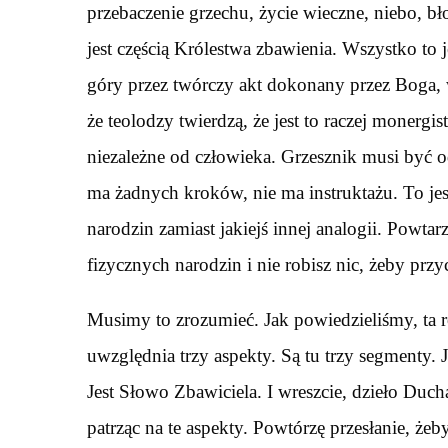
przebaczenie grzechu, życie wieczne, niebo, b
jest częścią Królestwa zbawienia. Wszystko to je
góry przez twórczy akt dokonany przez Boga,
że teolodzy twierdzą, że jest to raczej monergis
niezależne od człowieka. Grzesznik musi być o
ma żadnych kroków, nie ma instruktażu. To jest
narodzin zamiast jakiejś innej analogii. Powtar
fizycznych narodzin i nie robisz nic, żeby pr
Musimy to zrozumieć. Jak powiedzieliśmy, t
uwzględnia trzy aspekty. Są tu trzy segmenty.
Jest Słowo Zbawiciela. I wreszcie, dzieło Du
patrząc na te aspekty. Powtórzę przesłanie, żeb