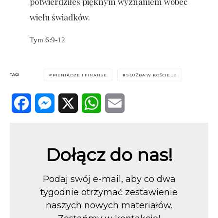
potwierdziłeś pięknym wyznaniem wobec
wielu świadków.
Tym 6:9-12
TAGI
PIENIĄDZE I FINANSE
SŁUŻBA W KOŚCIELE
Facebook
Messenger
X
WhatsApp
Email
Dołącz do nas!
Podaj swój e-mail, aby co dwa
tygodnie otrzymać zestawienie
naszych nowych materiałów.