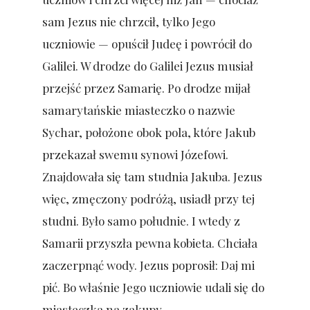
sam Jezus nie chrzcił, tylko Jego
uczniowie — opuścił Judeę i powrócił do
Galilei. W drodze do Galilei Jezus musiał
przejść przez Samarię. Po drodze mijał
samarytańskie miasteczko o nazwie
Sychar, położone obok pola, które Jakub
przekazał swemu synowi Józefowi.
Znajdowała się tam studnia Jakuba. Jezus
więc, zmęczony podróżą, usiadł przy tej
studni. Było samo południe. I wtedy z
Samarii przyszła pewna kobieta. Chciała
zaczerpnąć wody. Jezus poprosił: Daj mi
pić. Bo właśnie Jego uczniowie udali się do
miasteczka na zakupy.