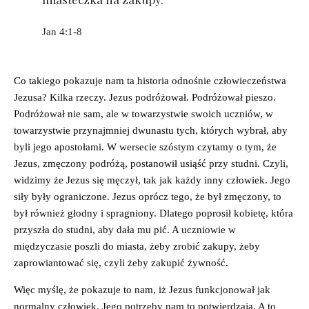
Jan 4:1-8
Co takiego pokazuje nam ta historia odnośnie człowieczeństwa
Jezusa? Kilka rzeczy. Jezus podróżował. Podróżował pieszo.
Podróżował nie sam, ale w towarzystwie swoich uczniów, w
towarzystwie przynajmniej dwunastu tych, których wybrał, aby
byli jego apostołami. W wersecie szóstym czytamy o tym, że
Jezus, zmęczony podróżą, postanowił usiąść przy studni. Czyli,
widzimy że Jezus się męczył, tak jak każdy inny człowiek. Jego
siły były ograniczone. Jezus oprócz tego, że był zmęczony, to
był również głodny i spragniony. Dlatego poprosił kobietę, która
przyszła do studni, aby dała mu pić. A uczniowie w
międzyczasie poszli do miasta, żeby zrobić zakupy, żeby
zaprowiantować się, czyli żeby zakupić żywność.
Więc myślę, że pokazuje to nam, iż Jezus funkcjonował jak
normalny człowiek. Jego potrzeby nam to potwierdzają. A to