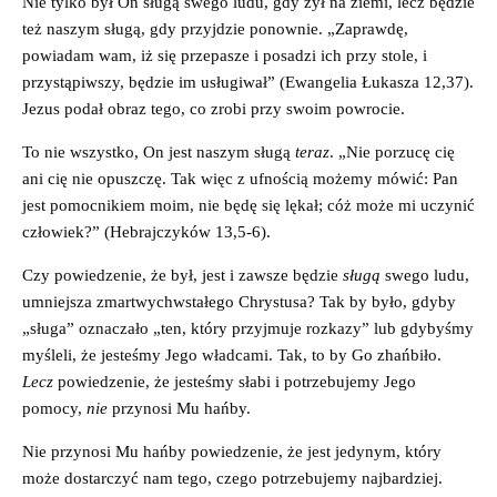
Nie tylko był On sługą swego ludu, gdy żył na ziemi, lecz będzie
też naszym sługą, gdy przyjdzie ponownie. „Zaprawdę,
powiadam wam, iż się przepasze i posadzi ich przy stole, i
przystąpiwszy, będzie im usługiwał” (Ewangelia Łukasza 12,37).
Jezus podał obraz tego, co zrobi przy swoim powrocie.
To nie wszystko, On jest naszym sługą
teraz
. „Nie porzucę cię
ani cię nie opuszczę. Tak więc z ufnością możemy mówić: Pan
jest pomocnikiem moim, nie będę się lękał; cóż może mi uczynić
człowiek?” (Hebrajczyków 13,5-6).
Czy powiedzenie, że był, jest i zawsze będzie
sługą
swego ludu,
umniejsza zmartwychwstałego Chrystusa? Tak by było, gdyby
„sługa” oznaczało „ten, który przyjmuje rozkazy” lub gdybyśmy
myśleli, że jesteśmy Jego władcami. Tak, to by Go zhańbiło.
Lecz
powiedzenie, że jesteśmy słabi i potrzebujemy Jego
pomocy,
nie
przynosi Mu hańby.
Nie przynosi Mu hańby powiedzenie, że jest jedynym, który
może dostarczyć nam tego, czego potrzebujemy najbardziej.