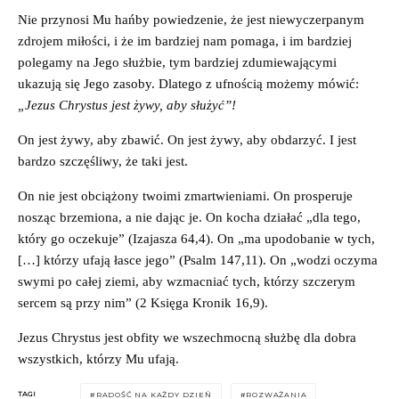
Nie przynosi Mu hańby powiedzenie, że jest niewyczerpanym
zdrojem miłości, i że im bardziej nam pomaga, i im bardziej
polegamy na Jego służbie, tym bardziej zdumiewającymi
ukazują się Jego zasoby. Dlatego z ufnością możemy mówić:
„Jezus Chrystus jest żywy, aby służyć”!
On jest żywy, aby zbawić. On jest żywy, aby obdarzyć. I jest
bardzo szczęśliwy, że taki jest.
On nie jest obciążony twoimi zmartwieniami. On prosperuje
nosząc brzemiona, a nie dając je. On kocha działać „dla tego,
który go oczekuje” (Izajasza 64,4). On „ma upodobanie w tych,
[…] którzy ufają łasce jego” (Psalm 147,11). On „wodzi oczyma
swymi po całej ziemi, aby wzmacniać tych, którzy szczerym
sercem są przy nim” (2 Księga Kronik 16,9).
Jezus Chrystus jest obfity we wszechmocną służbę dla dobra
wszystkich, którzy Mu ufają.
TAGI
RADOŚĆ NA KAŻDY DZIEŃ
ROZWAŻANIA